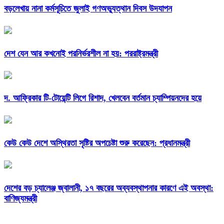
বড়লেখায় নানা কর্মসূচিতে জুলাই গণঅভ্যুত্থান দিবস উদযাপন
দেশ যেন আর কখনোই পরনির্ভরশীল না হয়: পররাষ্ট্রমন্ত্রী
দ. আফ্রিকার টি-টোয়েন্টি লিগে রিশাদ, খেলবেন বর্তমান চ্যাম্পিয়নদের হয়ে
কেউ কেউ দেশে অস্থিরতা সৃষ্টির অপচেষ্টা শুরু করেছেন: প্রধানমন্ত্রী
দেশের বড় চ্যালেঞ্জ জ্বালানী, ১৭ বছরের অব্যবস্থাপনার কারণে এই অবস্থা:
বাণিজ্যমন্ত্রী