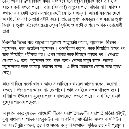
দেয়, ভাষণ শিল্পের বিকাশ ঘটায় এবং ঘরে বসে প্রেস ব্রিফিং করে তারাই এ
ধরনের কথা বলতে পারে। তারা (বিএনপি) মানুষের পাশে দাঁড়ায় না। যদিও বা
কখনও যায় সেটা হলো নামমাত্র ফটো সেশনের জন্য। আমরা সবসময় দেখে
আসছি, বিএনপি নেতারা এটাই করে। তাদের ত্রাণ কার্যক্রম এক ধরনের ত্রাণ
বিলাস। ত্রাণ বিতরণের চেয়ে প্রেস ব্রিফিং ও ফটো সেশনে অধিক মনোযোগী
তারা।
বিএনপির ঈদের পরে আন্দোলন প্রসঙ্গে সেতুমন্ত্রী বলেন, আন্দোলন, কিসের
আন্দোলন, কবে হয়েছিল আন্দোলন। শুনেছিলাম বহুবার, ডাক দিয়েছিল ঈদের পর,
ডাক দিয়েছিল পরীক্ষার পর। এখন আবার ডাক দিচ্ছেন বন্যার পর। দেখতে
দেখতে ১৩ বছর, আন্দোলন হবে কোন বছর? দেশের মানুষ জানে, তাদের
আন্দোলনের ডাক আষাঢ়ে গর্জনের মতো। এ নিয়ে আমাদের কোনো মাথা ব্যথা
নেই।
কারোনা নিয়ে সতর্ক থাকার আহ্বান জানিয়ে ওবায়দুল কাদের বলেন, করোনা
বাড়ছে। ঈদের পর আরও বাড়তে পারে। তাই সবাইকে সতর্ক থাকতে হবে।
রাশিয়া ও ইউক্রেন যুদ্ধের প্রভাব বাংলাদেশে পড়তে পারে। সারা বিশ্বে এই
যুদ্ধের প্রভাব পড়েছে।
অনুষ্ঠানে বক্তব্য দেন আওয়ামী লীগের সভাপতিমণ্ডলীর সভাপতি মতিয়া চৌধুরী,
যুগ্ম সাধারণ সম্পাদক মাহবুব-উল আলম হানিফ, সাংগঠনিক সম্পাদক শফিউল
আলম চৌধুরী নাদেল, ত্রাণ ও সমাজ কল্যাণ সম্পাদক সুজিত রায় নন্দী প্রমুখ।