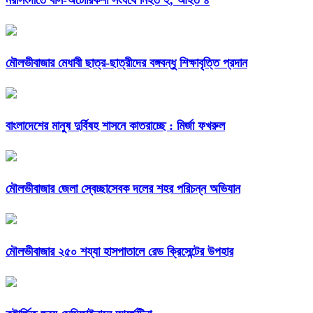
নরসিংদীতে বাস-অটোরিকশা সংঘর্ষে নিহত ২, আহত ৪
মৌলভীবাজার মেধাবী ছাত্র-ছাত্রীদের বঙ্গবন্ধু শিক্ষাবৃত্তি প্রদান
বাংলাদেশের মানুষ দুর্বিষহ শাসনে কাতরাচ্ছে : মির্জা ফখরুল
মৌলভীবাজার জেলা স্বেচ্ছাসেবক দলের শহর পরিচন্ন অভিযান
মৌলভীবাজার ২৫০ শয্যা হাসপাতালে রেড ক্রিসেন্টের উপহার