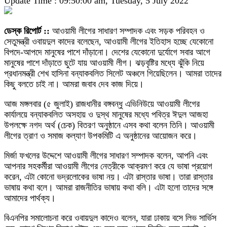
Update Time : 09:50:00 am, Tuesday, 5 July 2022
ডেস্ক রিপোর্ট ::
আওয়ামী লীগের সাধারণ সম্পাদক এবং সড়ক পরিবহন ও
সেতুমন্ত্রী ওবায়দুল কাদের বলেছেন, আওয়ামী লীগের ইতিহাস হচ্ছে যেকোনো
বিপদে-আপদে মানুষের পাশে দাঁড়ানো। দেশের যেকোনো দুর্যোগে সবার আগে
মানুষের পাশে দাঁড়াতে ছুটে যায় আওয়ামী লীগ। ঝড়বৃষ্টির মধ্যে ঝুঁকি নিয়ে
প্রধানমন্ত্রী শেখ হাসিনা বন্যাকবলিত সিলেট অঞ্চলে গিয়েছিলেন। আমরা তাদের
কিছু বলতে চাই না। আমরা জবাব দেব কাজ দিয়ে।
আজ মঙ্গলবার (৫ জুলাই) রাজধানীর বঙ্গবন্ধু এভিনিউয়ে আওয়ামী লীগের
কার্যালয়ে বন্যাকবলিত অসহায় ও দুস্থ মানুষের মধ্যে পবিত্র ঈদুল আজহা
উপলক্ষে নগদ অর্থ (চেক) বিতরণ অনুষ্ঠানে এসব কথা বলেন তিনি। আওয়ামী
লীগের ত্রাণ ও সমাজ কল্যাণ উপকমিটি এ অনুষ্ঠানের আয়োজন করে।
মির্জা ফখলের উদ্দেশে আওয়ামী লীগের সাধারণ সম্পাদক বলেন, আপনি এবং
আপনার সহকর্মীরা আওয়ামী লীগের নেত্রীকে আক্রমণ করে যে ভাষা প্রয়োগ
করেন, এটা কোনো ভদ্রলোকের ভাষা নয়। এটা রাস্তার ভাষা। তারা রাস্তার
ভাষায় কথা বলে। আমরা রাজনীতির ভাষায় কথা বলি। এটা হলো তাদের সঙ্গে
আমাদের পার্থক্য।
বিএনপির সমালোচনা করে ওবায়দুল কাদেও বলেন, যারা ঢাকায় বসে লিভ সার্ভিস