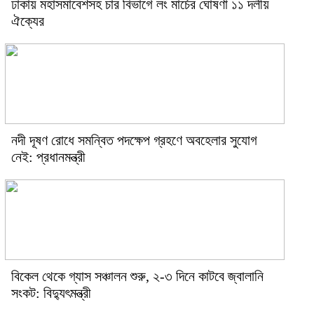
ঢাকায় মহাসমাবেশসহ চার বিভাগে লং মার্চের ঘোষণা ১১ দলীয়
ঐক্যের
নদী দূষণ রোধে সমন্বিত পদক্ষেপ গ্রহণে অবহেলার সুযোগ
নেই: প্রধানমন্ত্রী
বিকেল থেকে গ্যাস সঞ্চালন শুরু, ২-৩ দিনে কাটবে জ্বালানি
সংকট: বিদ্যুৎমন্ত্রী