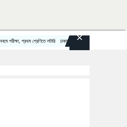
×
রীক্ষা, প্রথম শ্রেণিতে লটারি
ঢাকায় মহাসমাবেশসহ চার বিভাগে লং মার্চের ঘোষণা