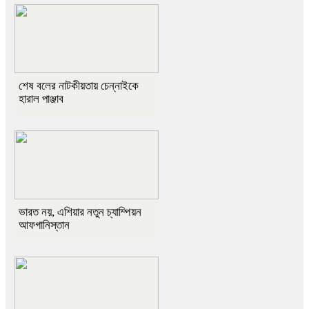
শেষ বলের নাটকীয়তায় চেন্নাইকে
হারাল পাঞ্জাব
ভারত নয়, এশিয়ার নতুন চ্যাম্পিয়ন
আফগানিস্তান