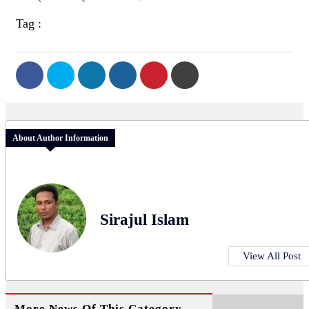
Tag :
About Author Information
Sirajul Islam
View All Post
More News Of This Category