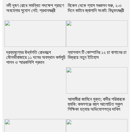
নদী দূষণ রোধে সমন্বিত পদক্ষেপ গ্রহণে
বিকেল থেকে গ্যাস সঞ্চালন শুরু, ২-৩
অবহেলার সুযোগ নেই: প্রধানমন্ত্রী
দিনে কাটবে জ্বালানি সংকট: বিদ্যুৎমন্ত্রী
দ্রব্যমূল্যের ঊর্ধ্বগতি রোধকল্পে
ন্যাশনাল টি কোম্পানির ১২ চা বাগানের চা
মৌলভীবাজারে ১১ দলের অবস্থান কর্মসূচি
বিক্রয়ে নতুন ইতিহাস
পালন ও স্মারকলিপি প্রদান
আসামীরা জামিনে মুক্ত; বাদীর পরিবারকে
হুমকি: কমলগঞ্জে বহুল আলোচিত স্কুল
শিক্ষিকা হত্যার অভিযোগপত্র দাখিল