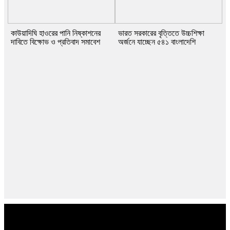
কাউয়াদিঘি হাওরের পানি নিষ্কাশনের
ভারত সরকারের বৃত্তিতে উচ্চশিক্ষা
দাবিতে বিক্ষোভ ও প্রতিবাদ সমাবেশ
অর্জনে যাচ্ছেন ৫৪১ বাংলাদেশি