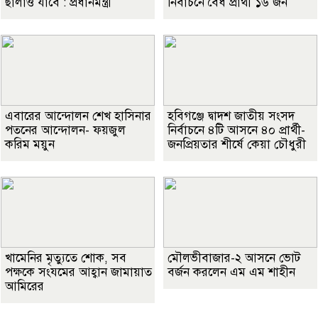
ছালাও যাবে : প্রধানমন্ত্রী
নির্বাচনে বৈধ প্রার্থী ১৬ জন
এবারের আন্দোলন শেখ হাসিনার
হবিগঞ্জে দ্বাদশ জাতীয় সংসদ
পতনের আন্দোলন- ফয়জুল
নির্বাচনে ৪টি আসনে ৪০ প্রার্থী-
করিম ময়ুন
জনপ্রিয়তার শীর্ষে কেয়া চৌধুরী
খামেনির মৃত্যুতে শোক, সব
মৌলভীবাজার-২ আসনে ভোট
পক্ষকে সংযমের আহ্বান জামায়াত
বর্জন করলেন এম এম শাহীন
আমিরের