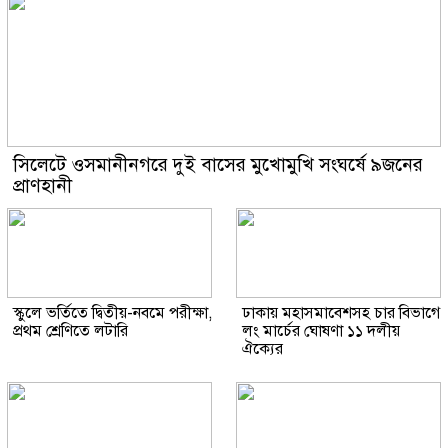
সিলেটে ওসমানীনগরে দুই বাসের মুখোমুখি সংঘর্ষে ৯জনের
প্রাণহানী
স্কুলে ভর্তিতে দ্বিতীয়-নবমে পরীক্ষা,
ঢাকায় মহাসমাবেশসহ চার বিভাগে
প্রথম শ্রেণিতে লটারি
লং মার্চের ঘোষণা ১১ দলীয়
ঐক্যের