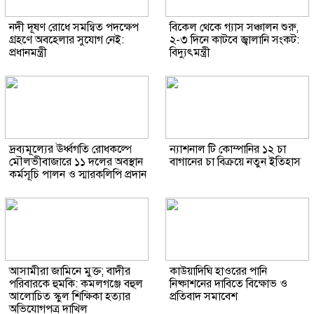
নদী দূষণ রোধে সমন্বিত পদক্ষেপ
বিকেল থেকে গ্যাস সঞ্চালন শুরু,
গ্রহণে অবহেলার সুযোগ নেই:
২-৩ দিনে কাটবে জ্বালানি সংকট:
প্রধানমন্ত্রী
বিদ্যুৎমন্ত্রী
দ্রব্যমূল্যের ঊর্ধ্বগতি রোধকল্পে
ন্যাশনাল টি কোম্পানির ১২ চা
মৌলভীবাজারে ১১ দলের অবস্থান
বাগানের চা বিক্রয়ে নতুন ইতিহাস
কর্মসূচি পালন ও স্মারকলিপি প্রদান
আসামীরা জামিনে মুক্ত; বাদীর
কাউয়াদিঘি হাওরের পানি
পরিবারকে হুমকি: কমলগঞ্জে বহুল
নিষ্কাশনের দাবিতে বিক্ষোভ ও
আলোচিত স্কুল শিক্ষিকা হত্যার
প্রতিবাদ সমাবেশ
অভিযোগপত্র দাখিল