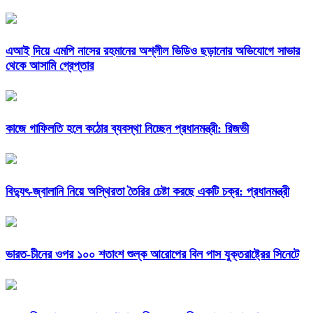
এআই দিয়ে এমপি নাসের রহমানের অশ্লীল ভিডিও ছড়ানোর অভিযোগে সাভার
থেকে আসামি গ্রেপ্তার
কাজে গাফিলতি হলে কঠোর ব্যবস্থা নিচ্ছেন প্রধানমন্ত্রী: রিজভী
বিদ্যুৎ-জ্বালানি নিয়ে অস্থিরতা তৈরির চেষ্টা করছে একটি চক্র: প্রধানমন্ত্রী
ভারত-চীনের ওপর ১০০ শতাংশ শুল্ক আরোপের বিল পাস যুক্তরাষ্ট্রের সিনেটে