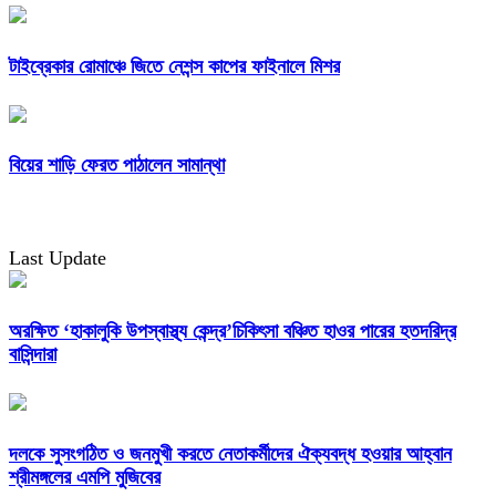
টাইব্রেকার রোমাঞ্চে জিতে নেশন্স কাপের ফাইনালে মিশর
বিয়ের শাড়ি ফেরত পাঠালেন সামান্থা
Last Update
অরক্ষিত ‘হাকালুকি উপস্বাস্থ্য কেন্দ্র’চিকিৎসা বঞ্চিত হাওর পারের হতদরিদ্র
বাসিন্দারা
দলকে সুসংগঠিত ও জনমুখী করতে নেতাকর্মীদের ঐক্যবদ্ধ হওয়ার আহ্বান
শ্রীমঙ্গলের এমপি মুজিবের