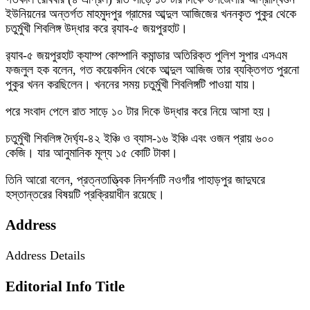
ইউনিয়নের অন্তর্গত মাহমুদপুর গ্রামের আব্দুল আজিজের খননকৃত পুকুর থেকে
চতুর্মুখী শিবলিঙ্গ উদ্ধার করে র‌্যাব-৫ জয়পুরহাট।
র‌্যাব-৫ জয়পুরহাট ক্যাম্প কোম্পানি কমান্ডার অতিরিক্ত পুলিশ সুপার এসএম
ফজলুল হক বলেন, গত কয়েকদিন থেকে আব্দুল আজিজ তার ব্যক্তিগত পুরনো
পুকুর খনন করছিলেন। খননের সময় চতুর্মুখী শিবলিঙ্গটি পাওয়া যায়।
পরে সংবাদ পেলে রাত সাড়ে ১০ টার দিকে উদ্ধার করে নিয়ে আসা হয়।
চতুর্মুখী শিবলিঙ্গ দৈর্ঘ্য-৪২ ইঞ্চি ও ব্যাস-১৬ ইঞ্চি এবং ওজন প্রায় ৬০০
কেজি। যার আনুমানিক মূল্য ১৫ কোটি টাকা।
তিনি আরো বলেন, প্রত্নতাত্ত্বিক নিদর্শনটি নওগাঁর পাহাড়পুর জাদুঘরে
হস্তান্তরের বিষয়টি প্রক্রিয়াধীন রয়েছে।
Address
Address Details
Editorial Info Title