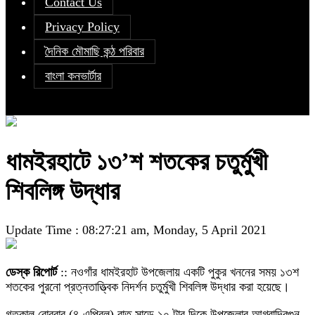
Contact Us
Privacy Policy
দৈনিক মৌমাছি কন্ঠ পরিবার
বাংলা কনভার্টার
ধামইরহাটে ১৩’শ শতকের চতুর্মুখী
শিবলিঙ্গ উদ্ধার
Update Time : 08:27:21 am, Monday, 5 April 2021
ডেস্ক রিপোর্ট
:: নওগাঁর ধামইরহাট উপজেলায় একটি পুকুর খননের সময় ১৩শ
শতকের পুরনো প্রত্নতাত্ত্বিক নিদর্শন চতুর্মুখী শিবলিঙ্গ উদ্ধার করা হয়েছে।
গতকাল রোববার (৪ এপ্রিল) রাত সাড়ে ১০ টার দিকে উপজেলার আগ্রাদ্বিগুন