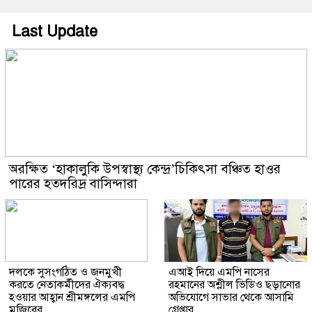
Last Update
অরক্ষিত ‘হাকালুকি উপস্বাস্থ্য কেন্দ্র’চিকিৎসা বঞ্চিত হাওর
পারের হতদরিদ্র বাসিন্দারা
দলকে সুসংগঠিত ও জনমুখী
এআই দিয়ে এমপি নাসের
করতে নেতাকর্মীদের ঐক্যবদ্ধ
রহমানের অশ্লীল ভিডিও ছড়ানোর
হওয়ার আহ্বান শ্রীমঙ্গলের এমপি
অভিযোগে সাভার থেকে আসামি
মুজিবের
গ্রেপ্তার