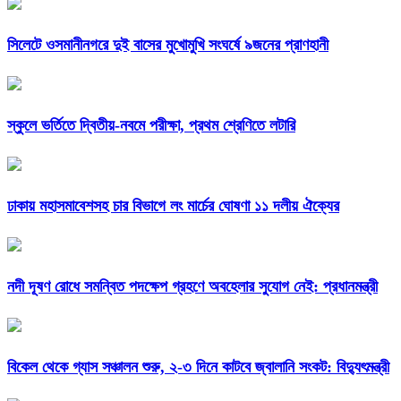
সিলেটে ওসমানীনগরে দুই বাসের মুখোমুখি সংঘর্ষে ৯জনের প্রাণহানী
স্কুলে ভর্তিতে দ্বিতীয়-নবমে পরীক্ষা, প্রথম শ্রেণিতে লটারি
ঢাকায় মহাসমাবেশসহ চার বিভাগে লং মার্চের ঘোষণা ১১ দলীয় ঐক্যের
নদী দূষণ রোধে সমন্বিত পদক্ষেপ গ্রহণে অবহেলার সুযোগ নেই: প্রধানমন্ত্রী
বিকেল থেকে গ্যাস সঞ্চালন শুরু, ২-৩ দিনে কাটবে জ্বালানি সংকট: বিদ্যুৎমন্ত্রী