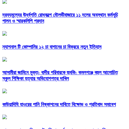
দ্রব্যমূল্যের ঊর্ধ্বগতি রোধকল্পে মৌলভীবাজারে ১১ দলের অবস্থান কর্মসূচি
পালন ও স্মারকলিপি প্রদান
ন্যাশনাল টি কোম্পানির ১২ চা বাগানের চা বিক্রয়ে নতুন ইতিহাস
আসামীরা জামিনে মুক্ত; বাদীর পরিবারকে হুমকি: কমলগঞ্জে বহুল আলোচিত
স্কুল শিক্ষিকা হত্যার অভিযোগপত্র দাখিল
কাউয়াদিঘি হাওরের পানি নিষ্কাশনের দাবিতে বিক্ষোভ ও প্রতিবাদ সমাবেশ