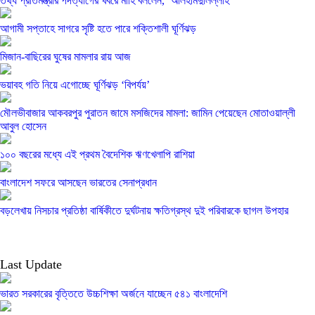
তথ্য প্রতিমন্ত্রীর পদত্যাগের খবরে মাহি বললেন, ‘আলহামদুলিল্লাহ’
আগামী সপ্তাহে সাগরে সৃষ্টি হতে পারে শক্তিশালী ঘূর্ণিঝড়
মিজান-বাছিরের ঘুষের মামলার রায় আজ
ভয়াবহ গতি নিয়ে এগোচ্ছে ঘূর্ণিঝড় ‘বিপর্যয়’
মৌলভীবাজার আকবরপুর পুরাতন জামে মসজিদের মামলা: জামিন পেয়েছেন মোতাওয়াল্লী
আবুল হোসেন
১০০ বছরের মধ্যে এই প্রথম বৈদেশিক ঋণখেলাপি রাশিয়া
বাংলাদেশ সফরে আসছেন ভারতের সেনাপ্রধান
বড়লেখায় নিসচার প্রতিষ্ঠা বার্ষিকীতে দুর্ঘটনায় ক্ষতিগ্রস্থ দুই পরিবারকে ছাগল উপহার
Last Update
ভারত সরকারের বৃত্তিতে উচ্চশিক্ষা অর্জনে যাচ্ছেন ৫৪১ বাংলাদেশি