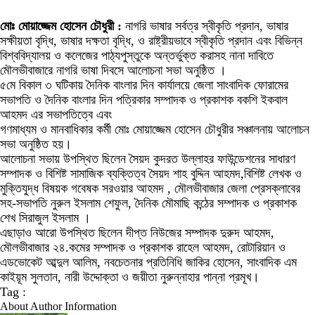
মোঃ মোয়াজ্জেম হোসেন চৌধুরী :
নাগরি ভাষার সর্বত্র স্বীকৃতি প্রদান, ভাষার
সক্ষীয়তা বৃদ্ধি, ভাষার দক্ষতা বৃদ্ধি, ও রাষ্ট্রীয়ভাবে স্বীকৃতি প্রদান এবং বিভিন্ন
বিশ্ববিদ্যালয় ও কলেজের পাঠ্যপুস্তুকে অন্তর্ভুক্ত করাসহ নানা দাবিতে
মৌলভীবাজারে নাগরি ভাষা দিবসে আলোচনা সভা অনুষ্ঠিত ।
৫মে বিকাল ৩ ঘটিকায় দৈনিক বাংলার দিন কার্যালয়ে জেলা সাংবাদিক ফোরামের
সভাপতি ও দৈনিক বাংলার দিন পত্রিকার সম্পাদক ও প্রকাশক বকশি ইকবাল
আহমদ এর সভাপতিত্বে এবং
গণমাধ্যম ও মানবাধিকার কর্মী মোঃ মোয়াজ্জেম হোসেন চৌধুরীর সঞ্চালনায় আলোচন
সভা অনুষ্ঠিত হয়।
আলোচনা সভায় উপস্থিত ছিলেন সৈয়দ কুদরত উল্লাহর ফাউন্ডেশনের সাধারণ
সম্পাদক ও বিশিষ্ট সামাজিক ব্যক্তিত্ব সৈয়দ শাহ বুদ্দিন আহমদ,বিশিষ্ট লেখক ও
মুক্তিযুদ্ধ বিষয়ক গবেষক সরওয়ার আহমদ , মৌলভীবাজার জেলা প্রেসক্লাবের
সহ-সভাপতি নুরুল ইসলাম শেফুল, দৈনিক মৌমাছি কন্ঠের সম্পাদক ও প্রকাশক
শেখ সিরাজুল ইসলাম ।
এছাড়াও আরো উপস্থিত ছিলেন দীপ্ত নিউজের সম্পাদক দুরুদ আহমদ,
মৌলভীবাজার ২৪.কমের সম্পাদক ও প্রকাশক রাহেল আহমদ, রোটারিয়ান ও
এডভোকেট আব্দুল আলিম, নবচেতনার প্রতিনিধি জাকির হোসেন, সাংবাদিক এম
কাইয়ূম সুলতান, নারী উদ্দোক্তা ও জয়ীতা নুরুন্নাহার পান্না প্রমূখ।
Tag :
About Author Information