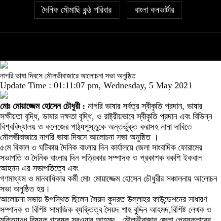
দৈনিক মৌমাছি কন্ঠ পরিবার
বাংলা কনভার্টার
নাগরি ভাষা দিবসে মৌলভীবাজারে আলোচনা সভা অনুষ্ঠিত
Update Time : 01:11:07 pm, Wednesday, 5 May 2021
মোঃ মোয়াজ্জেম হোসেন চৌধুরী :
নাগরি ভাষার সর্বত্র স্বীকৃতি প্রদান, ভাষার
সক্ষীয়তা বৃদ্ধি, ভাষার দক্ষতা বৃদ্ধি, ও রাষ্ট্রীয়ভাবে স্বীকৃতি প্রদান এবং বিভিন্ন
বিশ্ববিদ্যালয় ও কলেজের পাঠ্যপুস্তুকে অন্তর্ভুক্ত করাসহ নানা দাবিতে
মৌলভীবাজারে নাগরি ভাষা দিবসে আলোচনা সভা অনুষ্ঠিত ।
৫মে বিকাল ৩ ঘটিকায় দৈনিক বাংলার দিন কার্যালয়ে জেলা সাংবাদিক ফোরামের
সভাপতি ও দৈনিক বাংলার দিন পত্রিকার সম্পাদক ও প্রকাশক বকশি ইকবাল
আহমদ এর সভাপতিত্বে এবং
গণমাধ্যম ও মানবাধিকার কর্মী মোঃ মোয়াজ্জেম হোসেন চৌধুরীর সঞ্চালনায় আলোচন
সভা অনুষ্ঠিত হয়।
আলোচনা সভায় উপস্থিত ছিলেন সৈয়দ কুদরত উল্লাহর ফাউন্ডেশনের সাধারণ
সম্পাদক ও বিশিষ্ট সামাজিক ব্যক্তিত্ব সৈয়দ শাহ বুদ্দিন আহমদ,বিশিষ্ট লেখক ও
মুক্তিযুদ্ধ বিষয়ক গবেষক সরওয়ার আহমদ , মৌলভীবাজার জেলা প্রেসক্লাবের