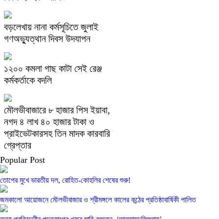
বড়লেখায় নানা কর্মসূচিতে জুলাই
গণঅভ্যুত্থান দিবস উদযাপন
১২০০ কমলা গাছ কাটা সেই রেঞ্জ
কর্মকর্তাকে বদলি
মৌলভীবাজারে ৮ হাজার পিস ইয়াবা,
নগদ ৪ লাখ ৪০ হাজার টাকা ও
প্রাইভেটকারসহ তিন মাদক কারবারি
গ্রেপ্তার
Popular Post
তোপের মুখে ভারতীয় দল, রোহিত-কোহলির শেষের শুরু!
জমকালো আয়োজনে মৌলভীবাজার ও শ্রীমঙ্গলে কালের কন্ঠের প্রতিষ্ঠাবার্ষিকী পালিত