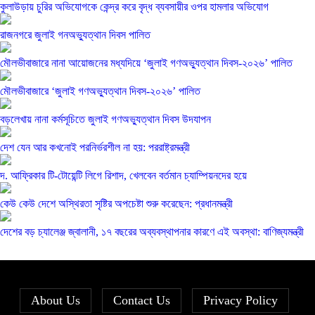
কুলাউড়ায় চুরির অভিযোগকে কেন্দ্র করে বৃদ্ধ ব্যবসায়ীর ওপর হামলার অভিযোগ
রাজনগরে জুলাই গনঅভ্যুত্থান দিবস পালিত
মৌলভীবাজারে নানা আয়োজনের মধ্যদিয়ে ‘জুলাই গণঅভ্যুত্থান দিবস-২০২৬’ পালিত
মৌলভীবাজারে ‘জুলাই গণঅভ্যুত্থান দিবস-২০২৬’ পালিত
বড়লেখায় নানা কর্মসূচিতে জুলাই গণঅভ্যুত্থান দিবস উদযাপন
দেশ যেন আর কখনোই পরনির্ভরশীল না হয়: পররাষ্ট্রমন্ত্রী
দ. আফ্রিকার টি-টোয়েন্টি লিগে রিশাদ, খেলবেন বর্তমান চ্যাম্পিয়নদের হয়ে
কেউ কেউ দেশে অস্থিরতা সৃষ্টির অপচেষ্টা শুরু করেছেন: প্রধানমন্ত্রী
দেশের বড় চ্যালেঞ্জ জ্বালানী, ১৭ বছরের অব্যবস্থাপনার কারণে এই অবস্থা: বাণিজ্যমন্ত্রী
About Us
Contact Us
Privacy Policy