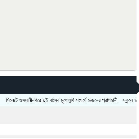
টে ওসমানীনগরে দুই বাসের মুখোমুখি সংঘর্ষে ৯জনের প্রাণহানী
স্কুলে ভর্তিতে দ্ব