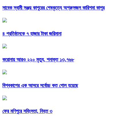
সাবেক স্বামী সঞ্জয় কাপুরের শেষকৃত্যে অশ্রুসজল কারিশমা কাপুর
৪ প্রতিষ্ঠানকে ৭ হাজার টাকা জরিমানা
করোনায় আরও ২২০ মৃত্যু, শনাক্ত ১৩,৭৬৮
বিশ্বকাপের এক আসরে সর্বোচ্চ কত গোল হয়েছে
ফের মণিপুরে সহিংসতা, নিহত ৩