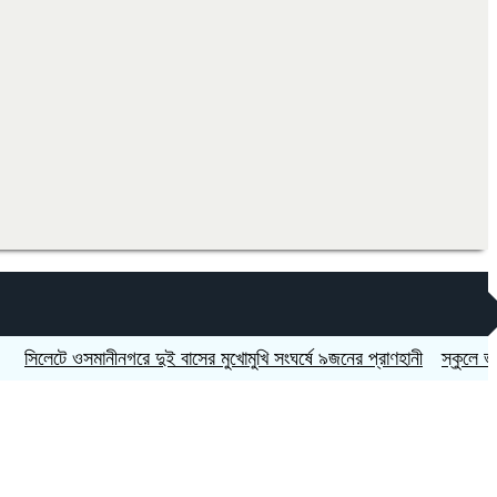
টে ওসমানীনগরে দুই বাসের মুখোমুখি সংঘর্ষে ৯জনের প্রাণহানী
স্কুলে ভর্তিতে দ্