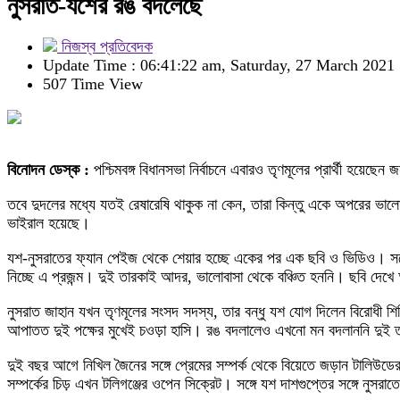
নুসরাত-যশের রঙ বদলেছে
নিজস্ব প্রতিবেদক
Update Time : 06:41:22 am, Saturday, 27 March 2021
507 Time View
বিনোদন ডেস্ক :
পশ্চিমবঙ্গ বিধানসভা নির্বাচনে এবারও তৃণমূলের প্রার্থী হয়ে
তবে দুদলের মধ্যে যতই রেষারেষি থাকুক না কেন, তারা কিন্তু একে অপরের ভালো ব
ভাইরাল হয়েছে।
যশ-নুসরাতের ফ্যান পেইজ থেকে শেয়ার হচ্ছে একের পর এক ছবি ও ভিডিও। সঙ্গে
নিচ্ছে এ প্রজন্ম। দুই তারকাই আদর, ভালোবাসা থেকে বঞ্চিত হননি। ছবি দেখ
নুসরাত জাহান যখন তৃণমূলের সংসদ সদস্য, তার বন্ধু যশ যোগ দিলেন বিরোধী শি
আপাতত দুই পক্ষের মুখেই চওড়া হাসি। রঙ বদলালেও এখনো মন বদলাননি দুই 
দুই বছর আগে নিখিল জৈনের সঙ্গে প্রেমের সম্পর্ক থেকে বিয়েতে জড়ান টালিউড
সম্পর্কের চিড় এখন টলিগঞ্জের ওপেন সিক্রেট। সঙ্গে যশ দাশগুপ্তের সঙ্গে ন