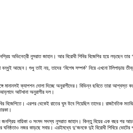
ছেন জনপ্রিয় অভিনেত্রী নুসরাত জাহান। আর বিরোধী শিবির বিজেপির হয়ে লড়ছেন তার
ন্ধুই আছেন। শুধু তাই নয়, তাদের ‘বিশেষ সম্পর্ক’ নিয়ে এখনো টলিপাড়ায় তীব্র গু
 মানানসই ক্যাপশন দোলা দিচ্ছে অনুরাগীদের। বিভিন্ন ছবিতে তারা আশ্বস্ত কর
ে আহ্লাদে আটখানা অনুরাগীর দল।
বির বিজেপিতে। এরপর থেকেই রাতের ঘুম উবে গিয়েছিল তাদের। রাজনৈতিক মতবিরোধ 
তারকা।
ের জনপ্রিয় নায়িকা ও সংসদ সদস্য নুসরাত জাহান। কিন্তু বিয়ের এক বছর পর আচম
ুসরাতের ঘনিষ্ঠতাও নজর কাড়ছে সবার। এরইমধ্যে দু’জনকে দুই বিরোধী শিবিরে ভোট