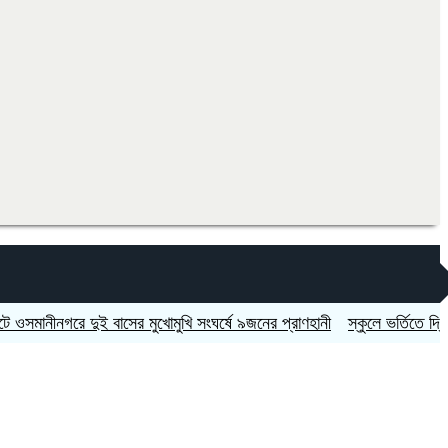
ীনগরে দুই বাসের মুখোমুখি সংঘর্ষে ৯জনের প্রাণহানী
স্কুলে ভর্তিতে দ্বিতীয়-নব