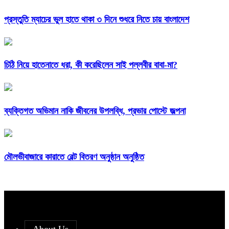
প্রস্তুতি ম্যাচের ভুল হাতে থাকা ৩ দিনে শুধরে নিতে চায় বাংলাদেশ
চিঠি নিয়ে হাতেনাতে ধরা, কী করেছিলেন সাই পল্লবীর বাবা-মা?
ব্যক্তিগত অভিমান নাকি জীবনের উপলব্ধি, প্রভার পোস্টে জল্পনা
মৌলভীবাজারে কারাতে বেল্ট বিতরণ অনুষ্ঠান অনুষ্ঠিত