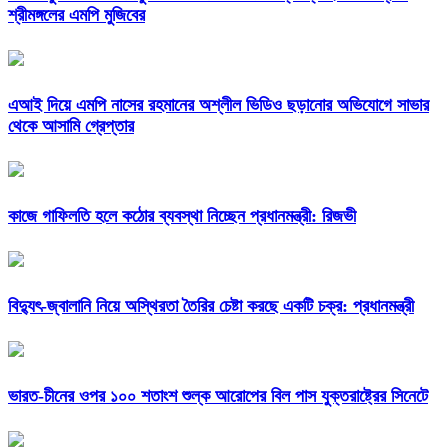
শ্রীমঙ্গলের এমপি মুজিবের
এআই দিয়ে এমপি নাসের রহমানের অশ্লীল ভিডিও ছড়ানোর অভিযোগে সাভার
থেকে আসামি গ্রেপ্তার
কাজে গাফিলতি হলে কঠোর ব্যবস্থা নিচ্ছেন প্রধানমন্ত্রী: রিজভী
বিদ্যুৎ-জ্বালানি নিয়ে অস্থিরতা তৈরির চেষ্টা করছে একটি চক্র: প্রধানমন্ত্রী
ভারত-চীনের ওপর ১০০ শতাংশ শুল্ক আরোপের বিল পাস যুক্তরাষ্ট্রের সিনেটে