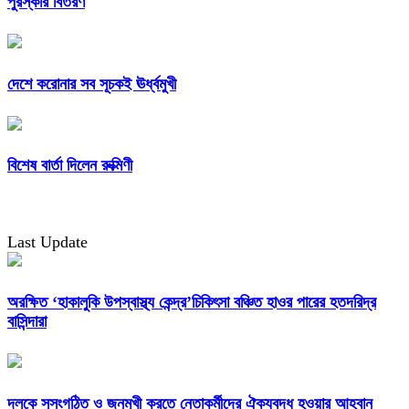
পুরস্কার বিতরণ
দেশে করোনার সব সূচকই ঊর্ধ্বমুখী
বিশেষ বার্তা দিলেন রুক্মিণী
Last Update
অরক্ষিত ‘হাকালুকি উপস্বাস্থ্য কেন্দ্র’চিকিৎসা বঞ্চিত হাওর পারের হতদরিদ্র
বাসিন্দারা
দলকে সুসংগঠিত ও জনমুখী করতে নেতাকর্মীদের ঐক্যবদ্ধ হওয়ার আহ্বান