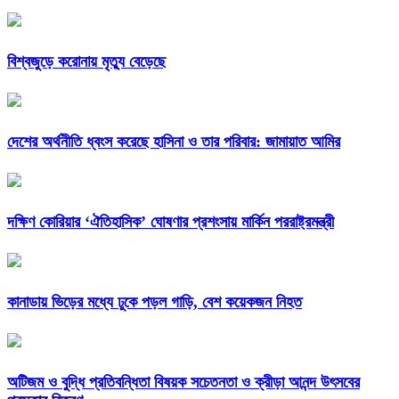
বিশ্বজুড়ে করোনায় মৃত্যু বেড়েছে
দেশের অর্থনীতি ধ্বংস করেছে হাসিনা ও তার পরিবার: জামায়াত আমির
দক্ষিণ কোরিয়ার ‘ঐতিহাসিক’ ঘোষণার প্রশংসায় মার্কিন পররাষ্ট্রমন্ত্রী
কানাডায় ভিড়ের মধ্যে ঢুকে পড়ল গাড়ি, বেশ কয়েকজন নিহত
অটিজম ও বুদ্ধি প্রতিবন্ধিতা বিষয়ক সচেতনতা ও ক্রীড়া আনন্দ উৎসবের