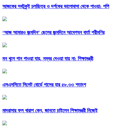
আজকের সবটুকুই চলচ্চিত্র ও দর্শকের ভালোবাসা থেকে পাওয়া: পপি
‘আজ আমারও জন্মদিন’ ছেলের জন্মদিনে আবেগঘন বার্তা পরীমণির
মন খুলে গান গাওয়া যায়, নম্বর দেওয়া যায় না: শিক্ষামন্ত্রী
এসএসসিতে সিলেট বোর্ডে পাসের হার ৫৮.৩৩ শতাংশ
মাদরাসার ফল খারাপ কেন, জানতে চাইলেন শিক্ষামন্ত্রী নিজেই