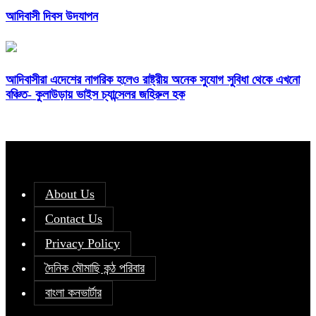
আদিবাসী দিবস উদযাপন
আদিবাসীরা এদেশের নাগরিক হলেও রাষ্ট্রীয় অনেক সুযোগ সুবিধা থেকে এখনো
বঞ্চিত- কুলাউড়ায় ভাইস চ্যান্সেলর জহিরুল হক
About Us
Contact Us
Privacy Policy
দৈনিক মৌমাছি কন্ঠ পরিবার
বাংলা কনভার্টার