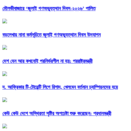
মৌলভীবাজারে ‘জুলাই গণঅভ্যুত্থান দিবস-২০২৬’ পালিত
বড়লেখায় নানা কর্মসূচিতে জুলাই গণঅভ্যুত্থান দিবস উদযাপন
দেশ যেন আর কখনোই পরনির্ভরশীল না হয়: পররাষ্ট্রমন্ত্রী
দ. আফ্রিকার টি-টোয়েন্টি লিগে রিশাদ, খেলবেন বর্তমান চ্যাম্পিয়নদের হয়ে
কেউ কেউ দেশে অস্থিরতা সৃষ্টির অপচেষ্টা শুরু করেছেন: প্রধানমন্ত্রী