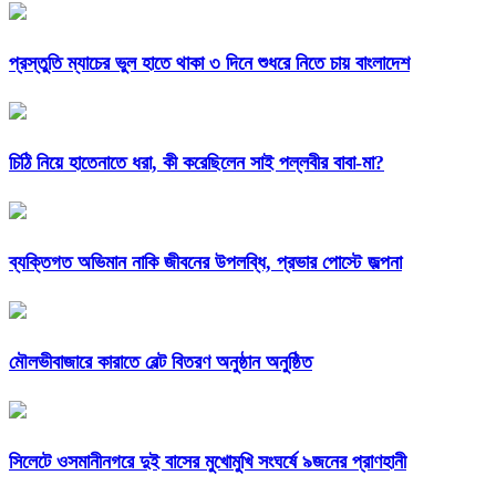
প্রস্তুতি ম্যাচের ভুল হাতে থাকা ৩ দিনে শুধরে নিতে চায় বাংলাদেশ
চিঠি নিয়ে হাতেনাতে ধরা, কী করেছিলেন সাই পল্লবীর বাবা-মা?
ব্যক্তিগত অভিমান নাকি জীবনের উপলব্ধি, প্রভার পোস্টে জল্পনা
মৌলভীবাজারে কারাতে বেল্ট বিতরণ অনুষ্ঠান অনুষ্ঠিত
সিলেটে ওসমানীনগরে দুই বাসের মুখোমুখি সংঘর্ষে ৯জনের প্রাণহানী