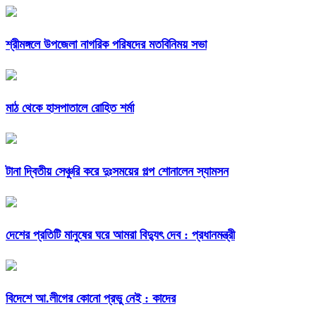
শ্রীমঙ্গলে উপজেলা নাগরিক পরিষদের মতবিনিময় সভা
মাঠ থেকে হাসপাতালে রোহিত শর্মা
টানা দ্বিতীয় সেঞ্চুরি করে দুঃসময়ের গল্প শোনালেন স্যামসন
দেশের প্রতিটি মানুষের ঘরে আমরা বিদ্যুৎ দেব : প্রধানমন্ত্রী
বিদেশে আ.লীগের কোনো প্রভু নেই : কাদের