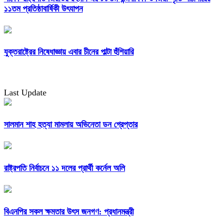
১১তম প্রতিষ্ঠাবার্ষিকী উৎযাপন
যুক্তরাষ্ট্রের নিষেধাজ্ঞায় এবার চীনের পাল্টা হুঁশিয়ারি
Last Update
সালমান শাহ হত্যা মামলায় অভিনেতা ডন গ্রেপ্তার
রাষ্ট্রপতি নির্বাচনে ১১ দলের প্রার্থী কর্নেল অলি
বিএনপির সকল ক্ষমতার উৎস জনগণ: প্রধানমন্ত্রী