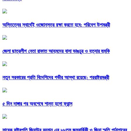
অস্তিত্বের স্বার্থেই ওজোনস্তর রক্ষা করতে হবে: পরিবেশ উপমন্ত্রী
জেলা ছাত্রলীগ নেতা রাফাত আহমদের বাসা ভাঙচুর ও হত্যার হুমকি
নতুন সরকারের প্রতি বিদেশিদের গভীর আস্থা রয়েছে: পররাষ্ট্রমন্ত্রী
৫ দিন দাঙ্গার পর অবশেষে শান্ত হলো ফ্রান্স
সাবেক রাষ্ট্রপতি জিয়াউর রহমান এর ৮৮তম জন্মবার্ষিকী ও জিয়া স্মৃতি পাঠাগারের