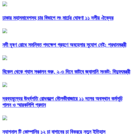
ঢাকায় মহাসমাবেশসহ চার বিভাগে লং মার্চের ঘোষণা ১১ দলীয় ঐক্যের
নদী দূষণ রোধে সমন্বিত পদক্ষেপ গ্রহণে অবহেলার সুযোগ নেই: প্রধানমন্ত্রী
বিকেল থেকে গ্যাস সঞ্চালন শুরু, ২-৩ দিনে কাটবে জ্বালানি সংকট: বিদ্যুৎমন্ত্রী
দ্রব্যমূল্যের ঊর্ধ্বগতি রোধকল্পে মৌলভীবাজারে ১১ দলের অবস্থান কর্মসূচি
পালন ও স্মারকলিপি প্রদান
ন্যাশনাল টি কোম্পানির ১২ চা বাগানের চা বিক্রয়ে নতুন ইতিহাস