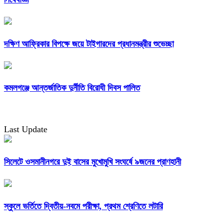
দক্ষিণ আফ্রিকার বিপক্ষে জয়ে টাইগারদের প্রধানমন্ত্রীর শুভেচ্ছা
কমলগঞ্জে আন্তর্জাতিক দুর্নীতি বিরোধী দিবস পালিত
Last Update
সিলেটে ওসমানীনগরে দুই বাসের মুখোমুখি সংঘর্ষে ৯জনের প্রাণহানী
স্কুলে ভর্তিতে দ্বিতীয়-নবমে পরীক্ষা, প্রথম শ্রেণিতে লটারি