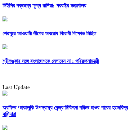
সিইসির বক্তব্যে ক্ষুব্ধ রাশিয়া: পররাষ্ট্র মন্ত্রণালয়
শেরপুরে আওয়ামী লীগের অবরোধ বিরোধী বিক্ষোভ মিছিল
শ্রীলঙ্কার সঙ্গে বাংলাদেশকে মেলাবেন না : পরিকল্পনামন্ত্রী
Last Update
অরক্ষিত ‘হাকালুকি উপস্বাস্থ্য কেন্দ্র’চিকিৎসা বঞ্চিত হাওর পারের হতদরিদ্র
বাসিন্দারা