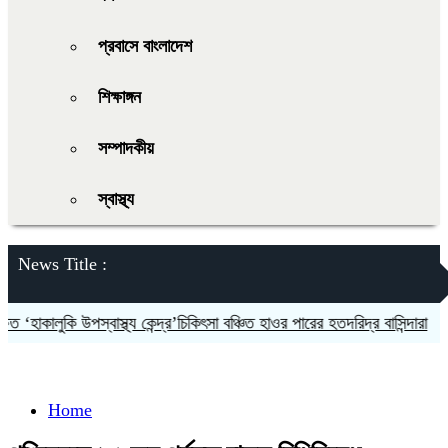
প্রবাসে বাংলাদেশ
শিক্ষাঙ্গন
সম্পাদকীয়
স্বাস্থ্য
News Title :
হাকালুকি উপস্বাস্থ্য কেন্দ্র’চিকিৎসা বঞ্চিত হাওর পারের হতদরিদ্র বাসিন্দারা
দলকে
Home