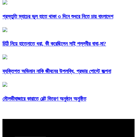
প্রস্তুতি ম্যাচের ভুল হাতে থাকা ৩ দিনে শুধরে নিতে চায় বাংলাদেশ
চিঠি নিয়ে হাতেনাতে ধরা, কী করেছিলেন সাই পল্লবীর বাবা-মা?
ব্যক্তিগত অভিমান নাকি জীবনের উপলব্ধি, প্রভার পোস্টে জল্পনা
মৌলভীবাজারে কারাতে বেল্ট বিতরণ অনুষ্ঠান অনুষ্ঠিত