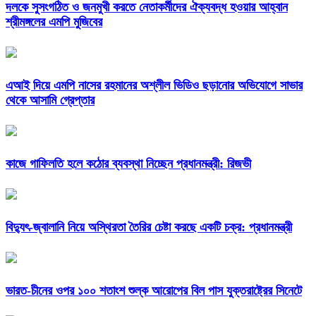
দলকে সুসংগঠিত ও জনমুখী করতে নেতাকর্মীদের ঐক্যবদ্ধ হওয়ার আহ্বান
শ্রীমঙ্গলের এমপি মুজিবের
এআই দিয়ে এমপি নাসের রহমানের অশ্লীল ভিডিও ছড়ানোর অভিযোগে সাভার
থেকে আসামি গ্রেপ্তার
কাজে গাফিলতি হলে কঠোর ব্যবস্থা নিচ্ছেন প্রধানমন্ত্রী: রিজভী
বিদ্যুৎ-জ্বালানি নিয়ে অস্থিরতা তৈরির চেষ্টা করছে একটি চক্র: প্রধানমন্ত্রী
ভারত-চীনের ওপর ১০০ শতাংশ শুল্ক আরোপের বিল পাস যুক্তরাষ্ট্রের সিনেটে