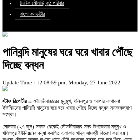
দৈনিক মৌমাছি কন্ঠ পরিবার
বাংলা কনভার্টার
পানিবন্দি মানুষের ঘরে ঘরে খাবার পৌঁছে
দিচ্ছে বন্ধন
Update Time : 12:08:59 pm, Monday, 27 June 2022
স্টাফ রিপোর্টার ::
মৌলভীবাজারের মুনুমুখ, খলিলপুর ও আপার কাগাবলা
ইউনিয়নের পানিবন্দি মানুষের ঘরে ঘরে খাবার পৌঁছে দিচ্ছে বন্ধন সমাজকল্যাণ
সংস্থা।
সোমবার (২৭ জুন) সকাল থেকেই মৌলভীবাজার সদর উপজেলার মনুমুখ ও
খলিলপুর ইউনিয়নের বন্যা কবলিত এলাকায় খাদ্য সামগ্রী বিতরণ করা হয়।
কখনো নৌকায় আবার কখনো পায়ে হেঁটে বন্ধনের সদস্য ঘরে ঘরে গিয়ে খাবার