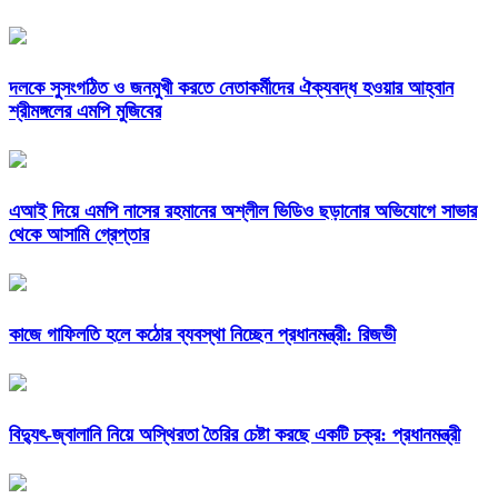
দলকে সুসংগঠিত ও জনমুখী করতে নেতাকর্মীদের ঐক্যবদ্ধ হওয়ার আহ্বান
শ্রীমঙ্গলের এমপি মুজিবের
এআই দিয়ে এমপি নাসের রহমানের অশ্লীল ভিডিও ছড়ানোর অভিযোগে সাভার
থেকে আসামি গ্রেপ্তার
কাজে গাফিলতি হলে কঠোর ব্যবস্থা নিচ্ছেন প্রধানমন্ত্রী: রিজভী
বিদ্যুৎ-জ্বালানি নিয়ে অস্থিরতা তৈরির চেষ্টা করছে একটি চক্র: প্রধানমন্ত্রী