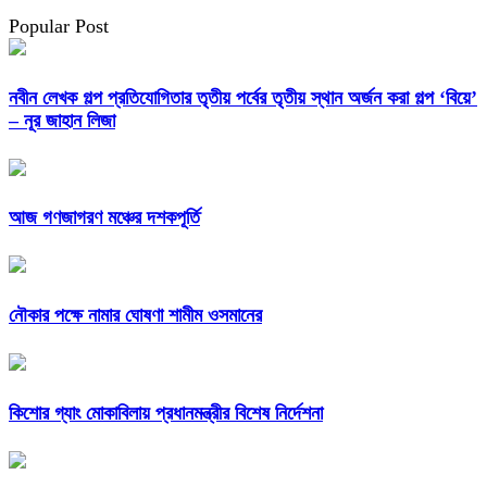
Popular Post
নবীন লেখক গল্প প্রতিযোগিতার তৃতীয় পর্বের তৃতীয় স্থান অর্জন করা গল্প ‘বিয়ে’
– নূর জাহান লিজা
আজ গণজাগরণ মঞ্চের দশকপূর্তি
নৌকার পক্ষে নামার ঘোষণা শামীম ওসমানের
কিশোর গ্যাং মোকাবিলায় প্রধানমন্ত্রীর বিশেষ নির্দেশনা