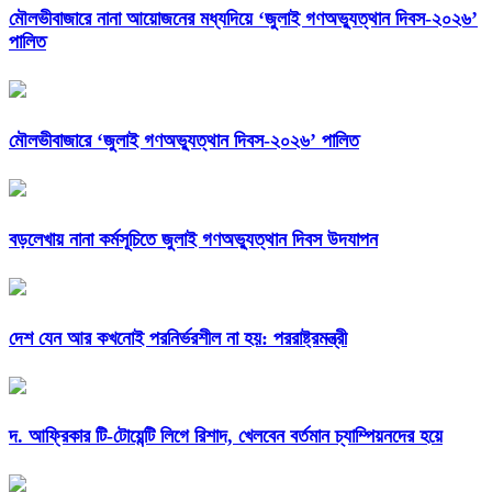
মৌলভীবাজারে নানা আয়োজনের মধ্যদিয়ে ‘জুলাই গণঅভ্যুত্থান দিবস-২০২৬’
পালিত
মৌলভীবাজারে ‘জুলাই গণঅভ্যুত্থান দিবস-২০২৬’ পালিত
বড়লেখায় নানা কর্মসূচিতে জুলাই গণঅভ্যুত্থান দিবস উদযাপন
দেশ যেন আর কখনোই পরনির্ভরশীল না হয়: পররাষ্ট্রমন্ত্রী
দ. আফ্রিকার টি-টোয়েন্টি লিগে রিশাদ, খেলবেন বর্তমান চ্যাম্পিয়নদের হয়ে