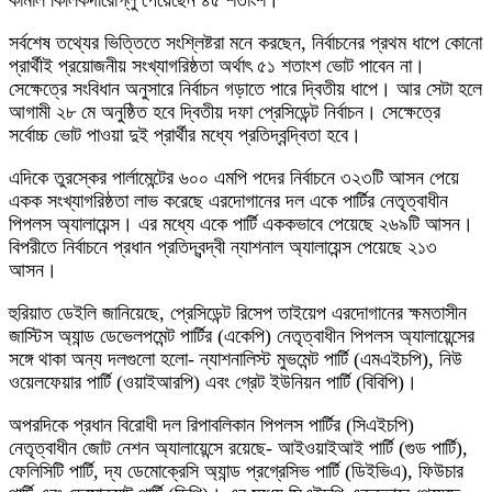
কামাল কিলিকদারোগ্লু পেয়েছেন ৪৫ শতাংশ।
সর্বশেষ তথ্যের ভিত্তিতে সংশ্লিষ্টরা মনে করছেন, নির্বাচনের প্রথম ধাপে কোনো
প্রার্থীই প্রয়োজনীয় সংখ্যাগরিষ্ঠতা অর্থাৎ ৫১ শতাংশ ভোট পাবেন না।
সেক্ষেত্রে সংবিধান অনুসারে নির্বাচন গড়াতে পারে দ্বিতীয় ধাপে। আর সেটা হলে
আগামী ২৮ মে অনুষ্ঠিত হবে দ্বিতীয় দফা প্রেসিডেন্ট নির্বাচন। সেক্ষেত্রে
সর্বোচ্চ ভোট পাওয়া দুই প্রার্থীর মধ্যে প্রতিদ্বন্দ্বিতা হবে।
এদিকে তুরস্কের পার্লামেন্টের ৬০০ এমপি পদের নির্বাচনে ৩২৩টি আসন পেয়ে
একক সংখ্যাগরিষ্ঠতা লাভ করেছে এরদোগানের দল একে পার্টির নেতৃত্বাধীন
পিপলস অ্যালায়েন্স। এর মধ্যে একে পার্টি এককভাবে পেয়েছে ২৬৯টি আসন।
বিপরীতে নির্বাচনে প্রধান প্রতিদ্বন্দ্বী ন্যাশনাল অ্যালায়েন্স পেয়েছে ২১৩
আসন।
হুরিয়াত ডেইলি জানিয়েছে, প্রেসিডেন্ট রিসেপ তাইয়েপ এরদোগানের ক্ষমতাসীন
জাস্টিস অ্যান্ড ডেভেলপমেন্ট পার্টির (একেপি) নেতৃত্বাধীন পিপলস অ্যালায়েন্সের
সঙ্গে থাকা অন্য দলগুলো হলো- ন্যাশনালিস্ট মুভমেন্ট পার্টি (এমএইচপি), নিউ
ওয়েলফেয়ার পার্টি (ওয়াইআরপি) এবং গ্রেট ইউনিয়ন পার্টি (বিবিপি)।
অপরদিকে প্রধান বিরোধী দল রিপাবলিকান পিপলস পার্টির (সিএইচপি)
নেতৃত্বাধীন জোট নেশন অ্যালায়েন্সে রয়েছে- আইওয়াইআই পার্টি (গুড পার্টি),
ফেলিসিটি পার্টি, দ্য ডেমোক্রেসি অ্যান্ড প্রগ্রেসিভ পার্টি (ডিইভিএ), ফিউচার