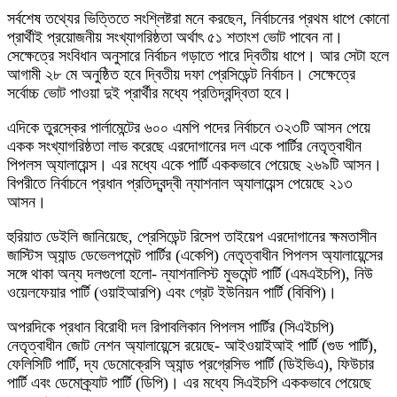
সর্বশেষ তথ্যের ভিত্তিতে সংশ্লিষ্টরা মনে করছেন, নির্বাচনের প্রথম ধাপে কোনো
প্রার্থীই প্রয়োজনীয় সংখ্যাগরিষ্ঠতা অর্থাৎ ৫১ শতাংশ ভোট পাবেন না।
সেক্ষেত্রে সংবিধান অনুসারে নির্বাচন গড়াতে পারে দ্বিতীয় ধাপে। আর সেটা হলে
আগামী ২৮ মে অনুষ্ঠিত হবে দ্বিতীয় দফা প্রেসিডেন্ট নির্বাচন। সেক্ষেত্রে
সর্বোচ্চ ভোট পাওয়া দুই প্রার্থীর মধ্যে প্রতিদ্বন্দ্বিতা হবে।
এদিকে তুরস্কের পার্লামেন্টের ৬০০ এমপি পদের নির্বাচনে ৩২৩টি আসন পেয়ে
একক সংখ্যাগরিষ্ঠতা লাভ করেছে এরদোগানের দল একে পার্টির নেতৃত্বাধীন
পিপলস অ্যালায়েন্স। এর মধ্যে একে পার্টি এককভাবে পেয়েছে ২৬৯টি আসন।
বিপরীতে নির্বাচনে প্রধান প্রতিদ্বন্দ্বী ন্যাশনাল অ্যালায়েন্স পেয়েছে ২১৩
আসন।
হুরিয়াত ডেইলি জানিয়েছে, প্রেসিডেন্ট রিসেপ তাইয়েপ এরদোগানের ক্ষমতাসীন
জাস্টিস অ্যান্ড ডেভেলপমেন্ট পার্টির (একেপি) নেতৃত্বাধীন পিপলস অ্যালায়েন্সের
সঙ্গে থাকা অন্য দলগুলো হলো- ন্যাশনালিস্ট মুভমেন্ট পার্টি (এমএইচপি), নিউ
ওয়েলফেয়ার পার্টি (ওয়াইআরপি) এবং গ্রেট ইউনিয়ন পার্টি (বিবিপি)।
অপরদিকে প্রধান বিরোধী দল রিপাবলিকান পিপলস পার্টির (সিএইচপি)
নেতৃত্বাধীন জোট নেশন অ্যালায়েন্সে রয়েছে- আইওয়াইআই পার্টি (গুড পার্টি),
ফেলিসিটি পার্টি, দ্য ডেমোক্রেসি অ্যান্ড প্রগ্রেসিভ পার্টি (ডিইভিএ), ফিউচার
পার্টি এবং ডেমোক্র্যাট পার্টি (ডিপি)। এর মধ্যে সিএইচপি এককভাবে পেয়েছে