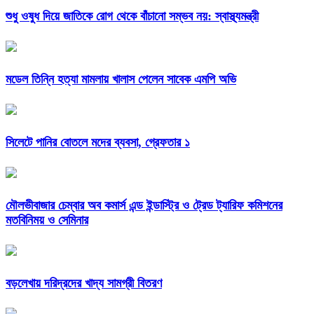
শুধু ওষুধ দিয়ে জাতিকে রোগ থেকে বাঁচানো সম্ভব নয়: স্বাস্থ্যমন্ত্রী
মডেল তিন্নি হত্যা মামলায় খালাস পেলেন সাবেক এমপি অভি
সিলেটে পানির বোতলে মদের ব্যবসা, গ্রেফতার ১
মৌলভীবাজার চেম্বার অব কমার্স এন্ড ইন্ডাস্ট্রি ও ট্রেড ট্যারিফ কমিশনের
মতবিনিময় ও সেমিনার
বড়লেখায় দরিদ্রদের খাদ্য সামগ্রী বিতরণ