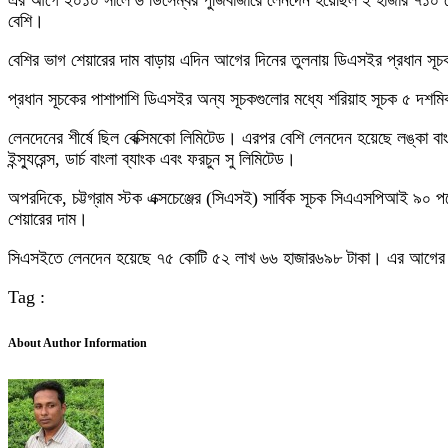
এর আগে ২০১০ সালে ৬ ডিসেম্বর পুঁজিবাজারে লেনদেন হয়েছিল ২ হাজার ৭১০ 
বেশি।
বেশির ভাগ শেয়ারের দাম বাড়ায় এদিন আগের দিনের তুলনায় ডিএসইর প্রধান সূচক ড
প্রধান সূচকের পাশাপাশি ডিএসইর অন্য সূচকগুলোর মধ্যে শরিয়াহ সূচক ৫ দশমি
লেনদেনের শীর্ষে ছিল বেক্সিমকো লিমিটেড। এরপর বেশি লেনদেন হয়েছে লঙ্কা বাংলা
ইন্স্যুরেন্স, ডার্চ বাংলা ব্যাংক এবং ফরচুন সু লিমিটেড।
অপরদিকে, চট্টগ্রাম স্টক এক্সচেঞ্জের (সিএসই) সার্বিক সূচক সিএএসপিআই ৯০ পয
শেয়ারের দাম।
সিএসইতে লেনদেন হয়েছে ৭৫ কোটি ৫২ লাখ ৬৬ হাজার৬৯৮ টাকা। এর আগের দ
Tag :
About Author Information