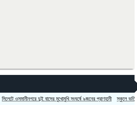
ওসমানীনগরে দুই বাসের মুখোমুখি সংঘর্ষে ৯জনের প্রাণহানী
স্কুলে ভর্তিতে দ্বিতী