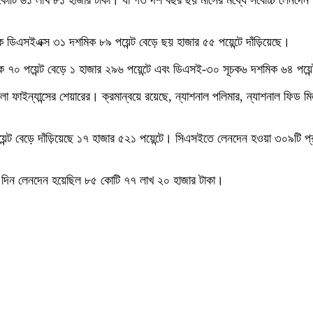
কোটি ৬১ লাখ ৮১ হাজার টাকা। যা গত দশ বছর ছয় মাসের মধ্যে সর্বোচ্চ লেনদে
িএসইএক্স ৩১ দশমিক ৮৯ পয়েন্ট বেড়ে ছয় হাজার ৫৫ পয়েন্টে দাঁড়িয়েছে।
ক ৭০ পয়েন্ট বেড়ে ১ হাজার ২৯৬ পয়েন্টে এবং ডিএসই-৩০ সূচক৬ দশমিক ৬৪ পয়ে
 ফাইন্যান্সের শেয়ারের। ক্রমান্বয়ে রয়েছে, ন্যাশনাল পলিমার, ন্যাশনাল ফিড মিল
়েন্ট বেড়ে দাঁড়িয়েছে ১৭ হাজার ৫২১ পয়েন্টে। সিএসইতে লেনদেন হওয়া ৩০৯টি প
িন লেনদেন হয়েছিল ৮৫ কোটি ৭৭ লাখ ২০ হাজার টাকা।