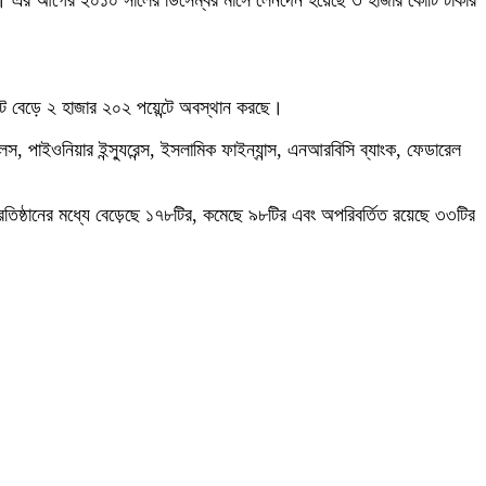
ন। এর আগের ২০১০ সালের ডিসেম্বর মাসে লেনদেন হয়েছে ৩ হাজার কোটি টাকার
ন্ট বেড়ে ২ হাজার ২০২ পয়েন্টে অবস্থান করছে।
স, পাইওনিয়ার ইন্স্যুরেন্স, ইসলামিক ফাইন্যান্স, এনআরবিসি ব্যাংক, ফেডারেল
্রতিষ্ঠানের মধ্যে বেড়েছে ১৭৮টির, কমেছে ৯৮টির এবং অপরিবর্তিত রয়েছে ৩৩টির