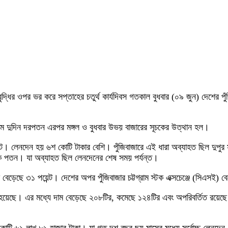
াম বৃদ্ধির ওপর ভর করে সপ্তাহের চতুর্থ কার্যদিবস গতকাল বুধবার (০৯ জুন) দেশের
থম দুদিন দরপতন এরপর মঙ্গল ও বুধবার উভয় বাজারের সূচকের উত্থান হল।
ট। লেনদেন হয় ৬শ কোটি টাকার বেশি। পুঁজিবাজারে এই ধারা অব্যাহত ছিল দুপুর স
ূচক পতন। যা অব্যাহত ছিল লেনদেনের শেষ সময় পর্যন্ত।
ক বেড়েছে ৩১ পয়েন্ট। দেশের অপর পুঁজিবাজার চট্টগ্রাম স্টক এক্সচেঞ্জে (সিএসই) 
েন হয়েছে। এর মধ্যে দাম বেড়েছে ২০৮টির, কমেছে ১২৪টির এবং অপরিবর্তিত রয়