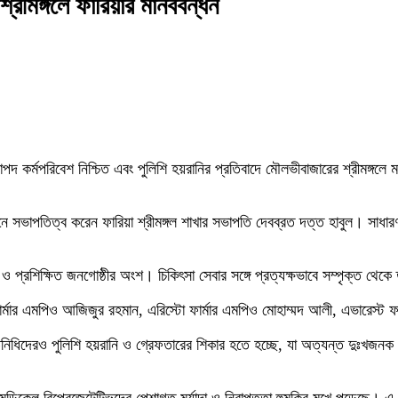
্রীমঙ্গলে ফারিয়ার মানববন্ধন
রাপদ কর্মপরিবেশ নিশ্চিত এবং পুলিশি হয়রানির প্রতিবাদে মৌলভীবাজারের শ্রীমঙ্গলে 
সভাপতিত্ব করেন ফারিয়া শ্রীমঙ্গল শাখার সভাপতি দেবব্রত দত্ত হাবুল। সাধারণ স
 ও প্রশিক্ষিত জনগোষ্ঠীর অংশ। চিকিৎসা সেবার সঙ্গে প্রত্যক্ষভাবে সম্পৃক্ত থেকে
ার্মার এমপিও আজিজুর রহমান, এরিস্টো ফার্মার এমপিও মোহাম্মদ আলী, এভারেস্ট 
িদেরও পুলিশি হয়রানি ও গ্রেফতারের শিকার হতে হচ্ছে, যা অত্যন্ত দুঃখজনক ও 