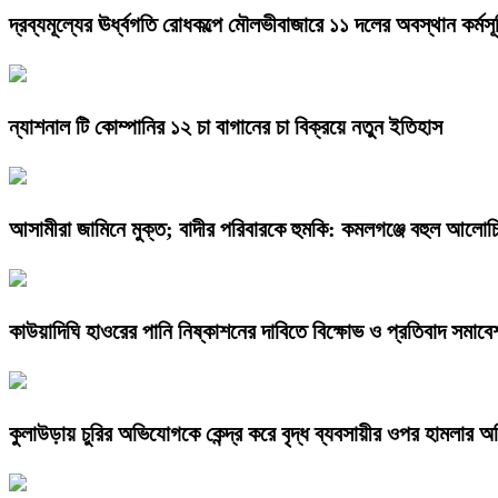
দ্রব্যমূল্যের ঊর্ধ্বগতি রোধকল্পে মৌলভীবাজারে ১১ দলের অবস্থান কর্মসূ
ন্যাশনাল টি কোম্পানির ১২ চা বাগানের চা বিক্রয়ে নতুন ইতিহাস
আসামীরা জামিনে মুক্ত; বাদীর পরিবারকে হুমকি: কমলগঞ্জে বহুল আলোচি
কাউয়াদিঘি হাওরের পানি নিষ্কাশনের দাবিতে বিক্ষোভ ও প্রতিবাদ সমাবে
কুলাউড়ায় চুরির অভিযোগকে কেন্দ্র করে বৃদ্ধ ব্যবসায়ীর ওপর হামলার 