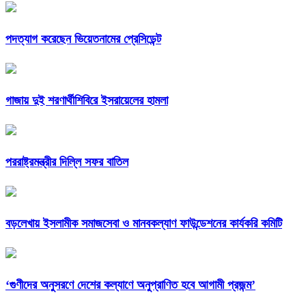
পদত্যাগ করেছেন ভিয়েতনামের প্রেসিডেন্ট
গাজায় দুই শরণার্থীশিবিরে ইসরায়েলের হামলা
পররাষ্ট্রমন্ত্রীর দি‌ল্লি সফর বাতিল
বড়লেখায় ইসলামীক সমাজসেবা ও মানবকল্যাণ ফাউন্ডেশনের কার্যকরি কমিটি
‘গুণীদের অনুসরণে দেশের কল্যাণে অনুপ্রাণিত হবে আগামী প্রজন্ম’