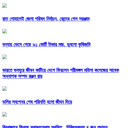
রাত পোহালেই জেলা পরিষদ নির্বাচন, কেন্দ্রে গেল সরঞ্জাম
বন্যায় ভেসে গেছে ৯১ কোটি টাকার মাছ, ডুবলো কৃষিজমি
ভারতে ভবঘুরে জীবন কাটিয়ে দেশে ফিরলেন শ্রীমঙ্গল মহিলা কলেজের সাবেক
অধ্যাপক সম্পদ রঞ্জন রায়
ডলির স্বপ্নের শেষ পরিনতি হলো জীবন দিয়ে
বিরবাজারে ফিরছে স্বাস্থ্যসেবায় স্বস্তি , চিকিৎসকসহ ৪ জন পদায়ন