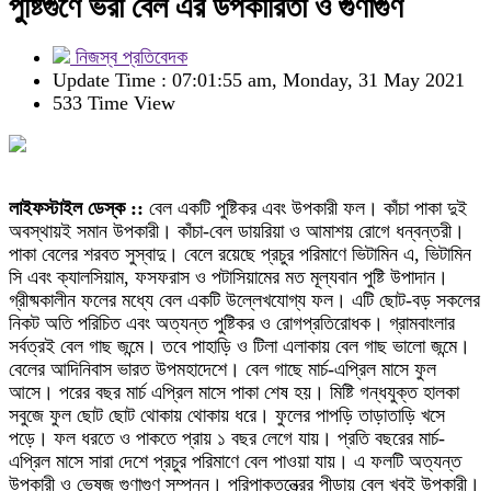
পুষ্টিগুণে ভরা বেল এর উপকারিতা ও গুণাগুণ
নিজস্ব প্রতিবেদক
Update Time : 07:01:55 am, Monday, 31 May 2021
533 Time View
লাইফস্টাইল ডেস্ক ::
বেল একটি পুষ্টিকর এবং উপকারী ফল। কাঁচা পাকা দুই
অবস্থায়ই সমান উপকারী। কাঁচা-বেল ডায়রিয়া ও আমাশয় রোগে ধন্বন্তরী।
পাকা বেলের শরবত সুস্বাদু। বেলে রয়েছে প্রচুর পরিমাণে ভিটামিন এ, ভিটামিন
সি এবং ক্যালসিয়াম, ফসফরাস ও পটাসিয়ামের মত মূল্যবান পুষ্টি উপাদান।
গ্রীষ্মকালীন ফলের মধ্যে বেল একটি উল্লেখযোগ্য ফল। এটি ছোট-বড় সকলের
নিকট অতি পরিচিত এবং অত্যন্ত পুষ্টিকর ও রোগপ্রতিরোধক। গ্রামবাংলার
সর্বত্রই বেল গাছ জন্মে। তবে পাহাড়ি ও টিলা এলাকায় বেল গাছ ভালো জন্মে।
বেলের আদিনিবাস ভারত উপমহাদেশে। বেল গাছে মার্চ-এপ্রিল মাসে ফুল
আসে। পরের বছর মার্চ এপ্রিল মাসে পাকা শেষ হয়। মিষ্টি গন্ধযুক্ত হালকা
সবুজে ফুল ছোট ছোট থোকায় থোকায় ধরে। ফুলের পাপড়ি তাড়াতাড়ি খসে
পড়ে। ফল ধরতে ও পাকতে প্রায় ১ বছর লেগে যায়। প্রতি বছরের মার্চ-
এপ্রিল মাসে সারা দেশে প্রচুর পরিমাণে বেল পাওয়া যায়। এ ফলটি অত্যন্ত
উপকারী ও ভেষজ গুণাগুণ সম্পন্ন। পরিপাকতন্ত্রের পীড়ায় বেল খুবই উপকারী।