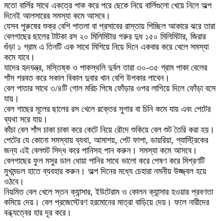
মতো বার্লির সাথে একত্রে পাক করে পরে ছেকে নিয়ে বার্লিগুলো খেয়ে নিলে অল্প
দিনেই আলসারের সমস্যা কমে আসবে।
যেসব পুরুষের শুক্র বেশি পাতলা বা প্রসাবের রাস্তায় পিচ্ছিল আকারে ঝরে তারা
বেলগাছের ছালের টাটকা রস ২০ মিলিমিটার গরুর দুধ ১৫০ মিলিমিটার, জিরার
গুঁড়া ১ গ্রাম এ তিনটি এক সাথে মিশিয়ে নিয়ে দিনে একবার করে খেলে সমস্যা
কমে যাবে।
যাদের হৃদযন্ত্র, মস্তিষ্ক ও পাকস্থলি দুর্বল তারা ৩০-৩৫ গ্রাম পাকা বেলের
শাঁস শরবত করে সকাল বিকাল দুবার খান বেশি উপকার পাবেন।
বেল পাতার সাথে ৩/৪টি গোল মরিচ পিষে ফোঁড়ার ওপর লাগিয়ে দিলে ফোঁড়া বসে
যায়।
বেল গাছের মূলের ছালের রস খেলে রক্তের সুগার বা চিনি কমে যায় এবং পেটের
ব্যথা সরে যায়।
কাঁচা বেল শাঁস চাকা চাকা করে কেটে নিয়ে রৌদে শুকিয়ে বেল শুট তৈরি করা হয়।
পেটের যে কোনো সমস্যায় ব্যথা, আমাশয়, পেট ফাপা, ডায়রিয়া, গ্যাস্ট্রিকের
জন্য এই বেলশুট সিদ্ধ করে পানিসহ পান করুন। সমস্যা কমে আসবে।
বেলগাছের ফুল মসুর ডাল ধোয়া পানির সাথে ভালো করে পেষণ করে মিশ্রণটি
মুখমন্ডল হাতে ব্যবহার করুন। অল্প দিনের মধ্যে চেহারা নমনীয় উজ্জ্বল হয়ে
ওঠবে।
নিয়মিত বেল খেলে স্তন ক্যান্সার, ইউটেরাম ও কোলন ক্যান্সার হওয়ার প্রবণতা
কমিয়ে দেয়। বেল প্রজেস্টেরণ হরমোনের মাত্রা বাড়িয়ে দেয়। ফলে নারীদের
বন্ধ্যত্বের হার দূর করে।