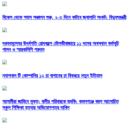
বিকেল থেকে গ্যাস সঞ্চালন শুরু, ২-৩ দিনে কাটবে জ্বালানি সংকট: বিদ্যুৎমন্ত্রী
দ্রব্যমূল্যের ঊর্ধ্বগতি রোধকল্পে মৌলভীবাজারে ১১ দলের অবস্থান কর্মসূচি
পালন ও স্মারকলিপি প্রদান
ন্যাশনাল টি কোম্পানির ১২ চা বাগানের চা বিক্রয়ে নতুন ইতিহাস
আসামীরা জামিনে মুক্ত; বাদীর পরিবারকে হুমকি: কমলগঞ্জে বহুল আলোচিত
স্কুল শিক্ষিকা হত্যার অভিযোগপত্র দাখিল