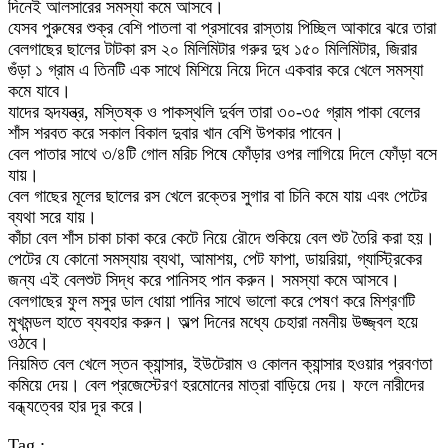
দিনেই আলসারের সমস্যা কমে আসবে।
যেসব পুরুষের শুক্র বেশি পাতলা বা প্রসাবের রাস্তায় পিচ্ছিল আকারে ঝরে তারা
বেলগাছের ছালের টাটকা রস ২০ মিলিমিটার গরুর দুধ ১৫০ মিলিমিটার, জিরার
গুঁড়া ১ গ্রাম এ তিনটি এক সাথে মিশিয়ে নিয়ে দিনে একবার করে খেলে সমস্যা
কমে যাবে।
যাদের হৃদযন্ত্র, মস্তিষ্ক ও পাকস্থলি দুর্বল তারা ৩০-৩৫ গ্রাম পাকা বেলের
শাঁস শরবত করে সকাল বিকাল দুবার খান বেশি উপকার পাবেন।
বেল পাতার সাথে ৩/৪টি গোল মরিচ পিষে ফোঁড়ার ওপর লাগিয়ে দিলে ফোঁড়া বসে
যায়।
বেল গাছের মূলের ছালের রস খেলে রক্তের সুগার বা চিনি কমে যায় এবং পেটের
ব্যথা সরে যায়।
কাঁচা বেল শাঁস চাকা চাকা করে কেটে নিয়ে রৌদে শুকিয়ে বেল শুট তৈরি করা হয়।
পেটের যে কোনো সমস্যায় ব্যথা, আমাশয়, পেট ফাপা, ডায়রিয়া, গ্যাস্ট্রিকের
জন্য এই বেলশুট সিদ্ধ করে পানিসহ পান করুন। সমস্যা কমে আসবে।
বেলগাছের ফুল মসুর ডাল ধোয়া পানির সাথে ভালো করে পেষণ করে মিশ্রণটি
মুখমন্ডল হাতে ব্যবহার করুন। অল্প দিনের মধ্যে চেহারা নমনীয় উজ্জ্বল হয়ে
ওঠবে।
নিয়মিত বেল খেলে স্তন ক্যান্সার, ইউটেরাম ও কোলন ক্যান্সার হওয়ার প্রবণতা
কমিয়ে দেয়। বেল প্রজেস্টেরণ হরমোনের মাত্রা বাড়িয়ে দেয়। ফলে নারীদের
বন্ধ্যত্বের হার দূর করে।
Tag :