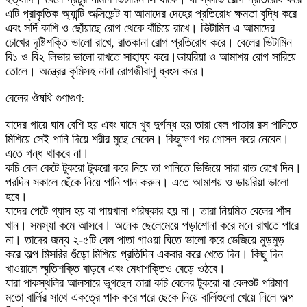
এটি প্রাকৃতিক অ্যান্টি অক্সিডেন্ট যা আমাদের দেহের প্রতিরোধ ক্ষমতা বৃদ্ধি করে
এবং সর্দি কাশি ও ছোঁয়াছে রোগ থেকে বাঁচিয়ে রাখে। ভিটামিন এ আমাদের
চোখের দৃষ্টিশক্তি ভালো রাখে, রাতকানা রোগ প্রতিরোধ করে। বেলের ভিটামিন
বি১ ও বি২ লিভার ভালো রাখতে সাহায্য করে।ডায়রিয়া ও আমাশয় রোগ সারিয়ে
তোলে। অন্ত্রের কৃমিসহ নানা রোগজীবাণু ধ্বংস করে।
বেলের ঔষধি গুণাগুণ:
যাদের গায়ে ঘাম বেশি হয় এবং ঘামে খুব দুর্গন্ধ হয় তারা বেল পাতার রস পানিতে
মিশিয়ে সেই পানি দিয়ে শরীর মুছে নেবেন। কিছুক্ষণ পর গোসল করে নেবেন।
এতে গন্ধ থাকবে না।
কচি বেল কেটে টুকরো টুকরো করে নিয়ে তা পানিতে ভিজিয়ে সারা রাত রেখে দিন।
পরদিন সকালে ছেঁকে নিয়ে পানি পান করুন। এতে আমাশয় ও ডায়রিয়া ভালো
হবে।
যাদের পেটে গ্যাস হয় বা পায়খানা পরিষ্কার হয় না। তারা নিয়মিত বেলের শাঁস
খান। সমস্যা কমে আসবে। অনেক ছেলেমেয়ে পড়াশোনা করে মনে রাখতে পারে
না। তাদের জন্য ২-৫টি বেল পাতা গাওয়া ঘিতে ভালো করে ভেজিয়ে মুড়মুড়
করে অল্প মিসরির গুঁড়ো মিশিয়ে প্রতিদিন একবার করে খেতে দিন। কিছু দিন
খাওয়ালে স্মৃতিশক্তি বাড়বে এবং মেধাশক্তিও বেড়ে ওঠবে।
যারা পাকস্থলির আলসারে ভুগছেন তারা কচি বেলের টুকরো বা বেলশুট পরিমাণ
মতো বার্লির সাথে একত্রে পাক করে পরে ছেকে নিয়ে বার্লিগুলো খেয়ে নিলে অল্প