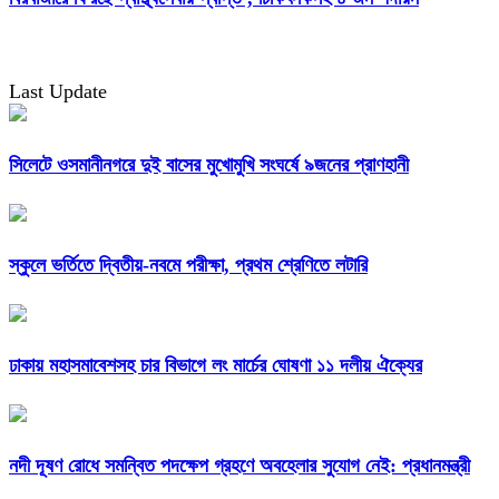
Last Update
সিলেটে ওসমানীনগরে দুই বাসের মুখোমুখি সংঘর্ষে ৯জনের প্রাণহানী
স্কুলে ভর্তিতে দ্বিতীয়-নবমে পরীক্ষা, প্রথম শ্রেণিতে লটারি
ঢাকায় মহাসমাবেশসহ চার বিভাগে লং মার্চের ঘোষণা ১১ দলীয় ঐক্যের
নদী দূষণ রোধে সমন্বিত পদক্ষেপ গ্রহণে অবহেলার সুযোগ নেই: প্রধানমন্ত্রী