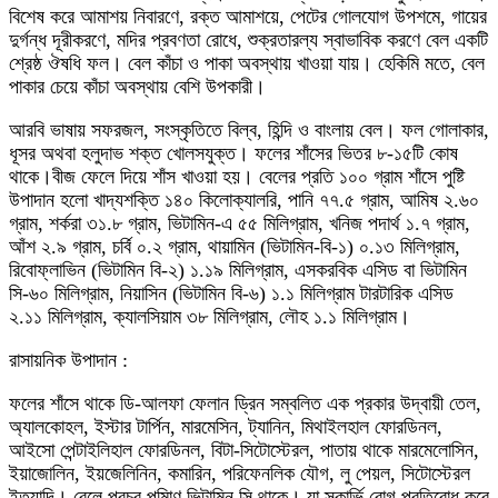
বিশেষ করে আমাশয় নিবারণে, রক্ত আমাশয়ে, পেটের গোলযোগ উপশমে, গায়ের
দুর্গন্ধ দূরীকরণে, মদির প্রবণতা রোধে, শুক্রতারল্য স্বাভাবিক করণে বেল একটি
শ্রেষ্ঠ ঔষধি ফল। বেল কাঁচা ও পাকা অবস্থায় খাওয়া যায়। হেকিমি মতে, বেল
পাকার চেয়ে কাঁচা অবস্থায় বেশি উপকারী।
আরবি ভাষায় সফরজল, সংস্কৃতিতে বিল্ব, হিন্দি ও বাংলায় বেল। ফল গোলাকার,
ধূসর অথবা হলুদাভ শক্ত খোলসযুক্ত। ফলের শাঁসের ভিতর ৮-১৫টি কোষ
থাকে।বীজ ফেলে দিয়ে শাঁস খাওয়া হয়। বেলের প্রতি ১০০ গ্রাম শাঁসে পুষ্টি
উপাদান হলো খাদ্যশক্তি ১৪০ কিলোক্যালরি, পানি ৭৭.৫ গ্রাম, আমিষ ২.৬০
গ্রাম, শর্করা ৩১.৮ গ্রাম, ভিটামিন-এ ৫৫ মিলিগ্রাম, খনিজ পদার্থ ১.৭ গ্রাম,
আঁশ ২.৯ গ্রাম, চর্বি ০.২ গ্রাম, থায়ামিন (ভিটামিন-বি-১) ০.১৩ মিলিগ্রাম,
রিবোফ্লাভিন (ভিটামিন বি-২) ১.১৯ মিলিগ্রাম, এসকরবিক এসিড বা ভিটামিন
সি-৬০ মিলিগ্রাম, নিয়াসিন (ভিটামিন বি-৬) ১.১ মিলিগ্রাম টারটারিক এসিড
২.১১ মিলিগ্রাম, ক্যালসিয়াম ৩৮ মিলিগ্রাম, লৌহ ১.১ মিলিগ্রাম।
রাসায়নিক উপাদান :
ফলের শাঁসে থাকে ডি-আলফা ফেলান ড্রিন সম্বলিত এক প্রকার উদ্বায়ী তেল,
অ্যালকোহল, ইস্টার টার্পিন, মারমেসিন, ট্যানিন, মিথাইলহাল ফোরডিনল,
আইসো পেন্টাইলিহাল ফোরডিনল, বিটা-সিটোস্টেরল, পাতায় থাকে মারমেলোসিন,
ইয়াজোলিন, ইয়জেলিনিন, কমারিন, পরিফেনলিক যৌগ, লু পেয়ল, সিটোস্টেরল
ইত্যাদি। বেলে প্রচুর পমিাণ ভিটামিন সি থাকে। যা স্কার্ভি রোগ প্রতিরোধ করে