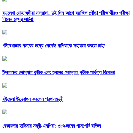
বড়লেখা মোহাম্মদীয়া মাদ্রাসা: দুই দিন আগে ব্রাজিল পৌঁছা পরীক্ষার্থীরও পরীক্ষা
নিলেন কেন্দ্র সচিব!
‘নিষেধাজ্ঞার বলয়ের মধ্যে থেকেই রাশিয়াকে সহায়তা করতে চাই’
ইসলামের সোস্যাল কন্টাক এবং হবসের সোস্যাল কন্টাক পার্থক্য বিবেচনা
বইমেলা উদ্বোধন করলেন প্রধানমন্ত্রী
বেকায়দায় হাসিনার মন্ত্রী-এমপিরা: ৫৮৯জনের পাসপোর্ট বাতিল