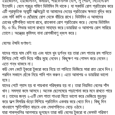
ইয়াজোলিন, ইয়জেলিনিন, কমারিন, পরিফেনলিক যৌগ, লু পেয়ল, সিটোস্টেরল
ইত্যাদি। বেলে প্রচুর পমিাণ ভিটামিন সি থাকে। যা স্কার্ভি রোগ প্রতিরোধ করে
এটি প্রাকৃতিক অ্যান্টি অক্সিডেন্ট যা আমাদের দেহের প্রতিরোধ ক্ষমতা বৃদ্ধি করে
এবং সর্দি কাশি ও ছোঁয়াছে রোগ থেকে বাঁচিয়ে রাখে। ভিটামিন এ আমাদের
চোখের দৃষ্টিশক্তি ভালো রাখে, রাতকানা রোগ প্রতিরোধ করে। বেলের ভিটামিন
বি১ ও বি২ লিভার ভালো রাখতে সাহায্য করে।ডায়রিয়া ও আমাশয় রোগ সারিয়ে
তোলে। অন্ত্রের কৃমিসহ নানা রোগজীবাণু ধ্বংস করে।
বেলের ঔষধি গুণাগুণ:
যাদের গায়ে ঘাম বেশি হয় এবং ঘামে খুব দুর্গন্ধ হয় তারা বেল পাতার রস পানিতে
মিশিয়ে সেই পানি দিয়ে শরীর মুছে নেবেন। কিছুক্ষণ পর গোসল করে নেবেন।
এতে গন্ধ থাকবে না।
কচি বেল কেটে টুকরো টুকরো করে নিয়ে তা পানিতে ভিজিয়ে সারা রাত রেখে দিন।
পরদিন সকালে ছেঁকে নিয়ে পানি পান করুন। এতে আমাশয় ও ডায়রিয়া ভালো
হবে।
যাদের পেটে গ্যাস হয় বা পায়খানা পরিষ্কার হয় না। তারা নিয়মিত বেলের শাঁস
খান। সমস্যা কমে আসবে। অনেক ছেলেমেয়ে পড়াশোনা করে মনে রাখতে পারে
না। তাদের জন্য ২-৫টি বেল পাতা গাওয়া ঘিতে ভালো করে ভেজিয়ে মুড়মুড়
করে অল্প মিসরির গুঁড়ো মিশিয়ে প্রতিদিন একবার করে খেতে দিন। কিছু দিন
খাওয়ালে স্মৃতিশক্তি বাড়বে এবং মেধাশক্তিও বেড়ে ওঠবে।
যারা পাকস্থলির আলসারে ভুগছেন তারা কচি বেলের টুকরো বা বেলশুট পরিমাণ