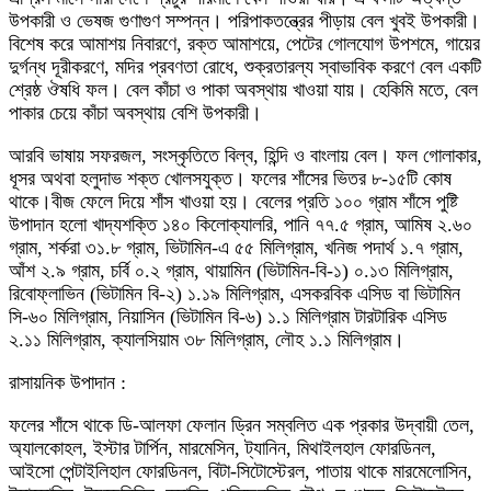
উপকারী ও ভেষজ গুণাগুণ সম্পন্ন। পরিপাকতন্ত্রের পীড়ায় বেল খুবই উপকারী।
বিশেষ করে আমাশয় নিবারণে, রক্ত আমাশয়ে, পেটের গোলযোগ উপশমে, গায়ের
দুর্গন্ধ দূরীকরণে, মদির প্রবণতা রোধে, শুক্রতারল্য স্বাভাবিক করণে বেল একটি
শ্রেষ্ঠ ঔষধি ফল। বেল কাঁচা ও পাকা অবস্থায় খাওয়া যায়। হেকিমি মতে, বেল
পাকার চেয়ে কাঁচা অবস্থায় বেশি উপকারী।
আরবি ভাষায় সফরজল, সংস্কৃতিতে বিল্ব, হিন্দি ও বাংলায় বেল। ফল গোলাকার,
ধূসর অথবা হলুদাভ শক্ত খোলসযুক্ত। ফলের শাঁসের ভিতর ৮-১৫টি কোষ
থাকে।বীজ ফেলে দিয়ে শাঁস খাওয়া হয়। বেলের প্রতি ১০০ গ্রাম শাঁসে পুষ্টি
উপাদান হলো খাদ্যশক্তি ১৪০ কিলোক্যালরি, পানি ৭৭.৫ গ্রাম, আমিষ ২.৬০
গ্রাম, শর্করা ৩১.৮ গ্রাম, ভিটামিন-এ ৫৫ মিলিগ্রাম, খনিজ পদার্থ ১.৭ গ্রাম,
আঁশ ২.৯ গ্রাম, চর্বি ০.২ গ্রাম, থায়ামিন (ভিটামিন-বি-১) ০.১৩ মিলিগ্রাম,
রিবোফ্লাভিন (ভিটামিন বি-২) ১.১৯ মিলিগ্রাম, এসকরবিক এসিড বা ভিটামিন
সি-৬০ মিলিগ্রাম, নিয়াসিন (ভিটামিন বি-৬) ১.১ মিলিগ্রাম টারটারিক এসিড
২.১১ মিলিগ্রাম, ক্যালসিয়াম ৩৮ মিলিগ্রাম, লৌহ ১.১ মিলিগ্রাম।
রাসায়নিক উপাদান :
ফলের শাঁসে থাকে ডি-আলফা ফেলান ড্রিন সম্বলিত এক প্রকার উদ্বায়ী তেল,
অ্যালকোহল, ইস্টার টার্পিন, মারমেসিন, ট্যানিন, মিথাইলহাল ফোরডিনল,
আইসো পেন্টাইলিহাল ফোরডিনল, বিটা-সিটোস্টেরল, পাতায় থাকে মারমেলোসিন,