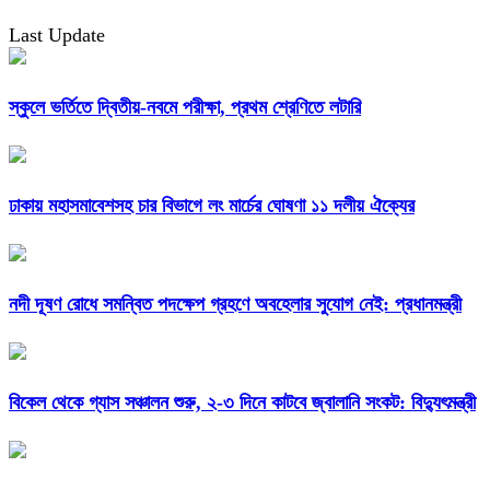
Last Update
স্কুলে ভর্তিতে দ্বিতীয়-নবমে পরীক্ষা, প্রথম শ্রেণিতে লটারি
ঢাকায় মহাসমাবেশসহ চার বিভাগে লং মার্চের ঘোষণা ১১ দলীয় ঐক্যের
নদী দূষণ রোধে সমন্বিত পদক্ষেপ গ্রহণে অবহেলার সুযোগ নেই: প্রধানমন্ত্রী
বিকেল থেকে গ্যাস সঞ্চালন শুরু, ২-৩ দিনে কাটবে জ্বালানি সংকট: বিদ্যুৎমন্ত্রী