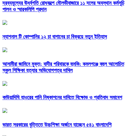
দ্রব্যমূল্যের ঊর্ধ্বগতি রোধকল্পে মৌলভীবাজারে ১১ দলের অবস্থান কর্মসূচি
পালন ও স্মারকলিপি প্রদান
ন্যাশনাল টি কোম্পানির ১২ চা বাগানের চা বিক্রয়ে নতুন ইতিহাস
আসামীরা জামিনে মুক্ত; বাদীর পরিবারকে হুমকি: কমলগঞ্জে বহুল আলোচিত
স্কুল শিক্ষিকা হত্যার অভিযোগপত্র দাখিল
কাউয়াদিঘি হাওরের পানি নিষ্কাশনের দাবিতে বিক্ষোভ ও প্রতিবাদ সমাবেশ
ভারত সরকারের বৃত্তিতে উচ্চশিক্ষা অর্জনে যাচ্ছেন ৫৪১ বাংলাদেশি