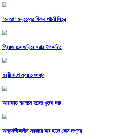
‘নোংরা’ মন্তব্যের শিকার পার্নো মিত্র
প্রিয়জনকে জড়িয়ে ধরার উপকারিতা
ময়ূরী রূপে নুসরাত জাহান
আরাফাত ময়দানে হজের খুতবা শুরু
অন্তর্বর্তীকালীন সরকারে কার হাতে কোন দপ্তর