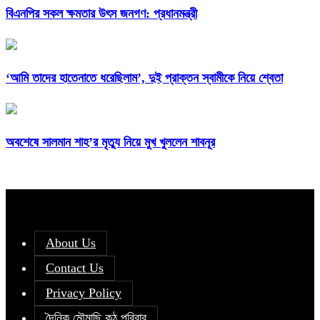
বিএনপির সকল ক্ষমতার উৎস জনগণ: প্রধানমন্ত্রী
‘আমি তাদের হাতেনাতে ধরেছিলাম’, দুই প্রাক্তন স্বামীকে নিয়ে শ্বেতা
অবশেষে সালমান শাহ’র মৃত্যু নিয়ে মুখ খুললেন শাবনূর
About Us
Contact Us
Privacy Policy
দৈনিক মৌমাছি কন্ঠ পরিবার