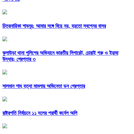
চিত্রনায়িকা শাবনূর: আমার সঙ্গে বিয়ে নয়, হয়তো স্বপ্নের বাসর
কুলাউড়া থানা পুলিশের অভিযানে ভারতীয় সিগারেট, চোরাই গরু ও ইয়াবা
উদ্ধার; গ্রেপ্তার ৩
সালমান শাহ হত্যা মামলায় অভিনেতা ডন গ্রেপ্তার
রাষ্ট্রপতি নির্বাচনে ১১ দলের প্রার্থী কর্নেল অলি