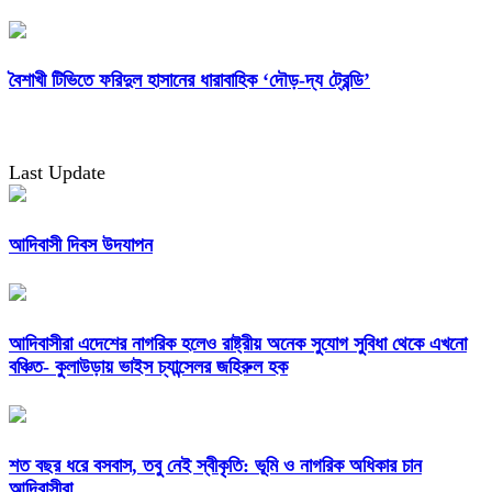
বৈশাখী টিভিতে ফরিদুল হাসানের ধারাবাহিক ‘দৌড়-দ্য ট্রেন্ডি’
Last Update
আদিবাসী দিবস উদযাপন
আদিবাসীরা এদেশের নাগরিক হলেও রাষ্ট্রীয় অনেক সুযোগ সুবিধা থেকে এখনো
বঞ্চিত- কুলাউড়ায় ভাইস চ্যান্সেলর জহিরুল হক
শত বছর ধরে বসবাস, তবু নেই স্বীকৃতি: ভূমি ও নাগরিক অধিকার চান
আদিবাসীরা