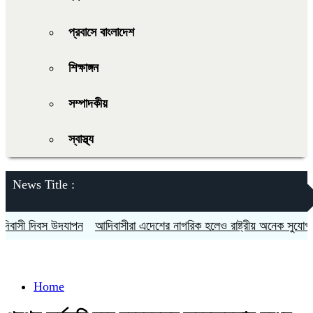
প্রবাসে বাংলাদেশ
শিক্ষাঙ্গন
সম্পাদকীয়
স্বাস্থ্য
News Title :
সী দিবস উদযাপন
আদিবাসীরা এদেশের নাগরিক হলেও রাষ্ট্রীয় অনেক সুযোগ সুবি
Home