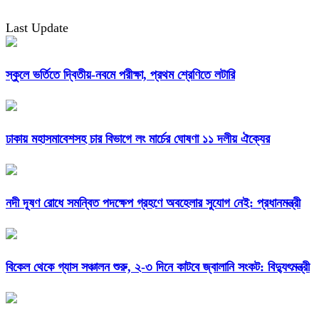
Last Update
স্কুলে ভর্তিতে দ্বিতীয়-নবমে পরীক্ষা, প্রথম শ্রেণিতে লটারি
ঢাকায় মহাসমাবেশসহ চার বিভাগে লং মার্চের ঘোষণা ১১ দলীয় ঐক্যের
নদী দূষণ রোধে সমন্বিত পদক্ষেপ গ্রহণে অবহেলার সুযোগ নেই: প্রধানমন্ত্রী
বিকেল থেকে গ্যাস সঞ্চালন শুরু, ২-৩ দিনে কাটবে জ্বালানি সংকট: বিদ্যুৎমন্ত্রী