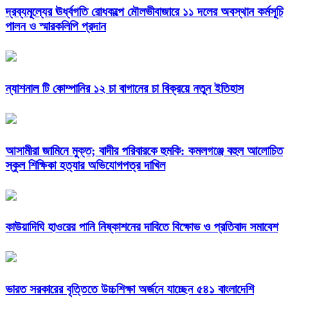
দ্রব্যমূল্যের ঊর্ধ্বগতি রোধকল্পে মৌলভীবাজারে ১১ দলের অবস্থান কর্মসূচি
পালন ও স্মারকলিপি প্রদান
ন্যাশনাল টি কোম্পানির ১২ চা বাগানের চা বিক্রয়ে নতুন ইতিহাস
আসামীরা জামিনে মুক্ত; বাদীর পরিবারকে হুমকি: কমলগঞ্জে বহুল আলোচিত
স্কুল শিক্ষিকা হত্যার অভিযোগপত্র দাখিল
কাউয়াদিঘি হাওরের পানি নিষ্কাশনের দাবিতে বিক্ষোভ ও প্রতিবাদ সমাবেশ
ভারত সরকারের বৃত্তিতে উচ্চশিক্ষা অর্জনে যাচ্ছেন ৫৪১ বাংলাদেশি