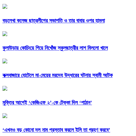
বড়লেখা কলেজ ছাত্রলীগের সভাপতি ও তার বাবার ওপর হামলা
কুলাউড়ায় কোচিংয়ে গিয়ে নিখোঁজ স্কুলছাত্রীর লাশ মিললো খালে
কক্সবাজারে হোটেলে মা-মেয়ের মরদেহ উদ্ধারের ঘটনায় স্বামী আটক
মুক্তির আগেই ‘কেজিএফ ২’-কে টেক্কা দিল ‘পাঠান’
‘এখনও বড় কোনো দল নাম প্রস্তাব করলে ইসি তা গ্রহণ করবে’