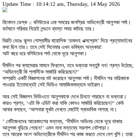
Update Time : 10:14:12 am, Thursday, 14 May 2026
বিনোদন ডেস্ক :: বলিউডের এক সময়ের জনপ্রিয় অভিনেত্রী আনুশকা শর্মা।
বর্তমানে পরিবার নিয়েই লন্ডনে ব্যস্ত সময় কাটছে তার।
বিরতি ভেঙে ঝুলন গোস্বামীর বায়োপিক ‘চাকদহ এক্সপ্রেস’ দিয়ে প্রত্যাবর্তনের
কথা ছিল তার। তবে সেই সিনেমার এখন ভবিষ্যৎ অন্ধকার!
আট বছর ধরে বলিউডের পর্দা থেকে দূরে আনুশকা।
দীর্ঘদিন পর ক্যামেরার সামনে ফিরলেন, তবে ভক্তরা সন্তুষ্ট নন! প্রশ্ন উঠেছে,
‘অভিনেত্রী কি প্লাস্টিক সার্জারি করিয়েছেন?’
সম্প্রতি একটি বিজ্ঞাপনের শুট করেছেন আনুশকা শর্মা। দীর্ঘদিন পর নায়িকাকে
পাওয়ায় ইতোমধ্যেই সেই ভিডিও সামাজিকমাধ্যমে ভাইরাল।
আর সেই বিজ্ঞাপন ভিডিওতে আনুশকাকে দেখে চিনতে পারছেন না ভক্তরা।
কারও প্রশ্ন, ‘এটা কি এডিট করা নাকি কোনও সার্জারি করিয়েছেন?’ কেউ
আবার বলছেন, ‘আপনারা মুখটা দেখতে মোটেই স্বাভাবিক লাগছে না।
’ নেটিজেনদের আরেকাংশের মন্তব্য, ‘দীর্ঘদিন অভিনয় থেকে দূরে থাকায়
আনুশকা বুড়িয়ে গেছেন!’ এমন নানা মন্তব্যে সয়লাপ নেটপাড়া।
তবে আরেক অংশ অভিনেত্রীকে দীর্ঘদিন পর কাজ করতে দেখে বেশ খুশি। তারা