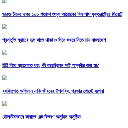
ভারত-চীনের ওপর ১০০ শতাংশ শুল্ক আরোপের বিল পাস যুক্তরাষ্ট্রের সিনেটে
প্রস্তুতি ম্যাচের ভুল হাতে থাকা ৩ দিনে শুধরে নিতে চায় বাংলাদেশ
চিঠি নিয়ে হাতেনাতে ধরা, কী করেছিলেন সাই পল্লবীর বাবা-মা?
ব্যক্তিগত অভিমান নাকি জীবনের উপলব্ধি, প্রভার পোস্টে জল্পনা
মৌলভীবাজারে কারাতে বেল্ট বিতরণ অনুষ্ঠান অনুষ্ঠিত