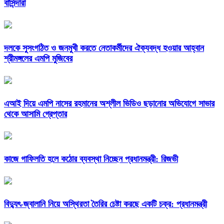
বাসিন্দারা
দলকে সুসংগঠিত ও জনমুখী করতে নেতাকর্মীদের ঐক্যবদ্ধ হওয়ার আহ্বান
শ্রীমঙ্গলের এমপি মুজিবের
এআই দিয়ে এমপি নাসের রহমানের অশ্লীল ভিডিও ছড়ানোর অভিযোগে সাভার
থেকে আসামি গ্রেপ্তার
কাজে গাফিলতি হলে কঠোর ব্যবস্থা নিচ্ছেন প্রধানমন্ত্রী: রিজভী
বিদ্যুৎ-জ্বালানি নিয়ে অস্থিরতা তৈরির চেষ্টা করছে একটি চক্র: প্রধানমন্ত্রী