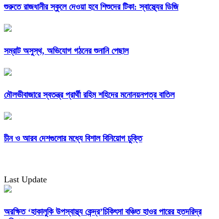
শুরুতে রাজধানীর স্কুলে দেওয়া হবে শিশুদের টিকা: স্বাস্থ্যের ডিজি
সম্রাট অসুস্থ, অভিযোগ গঠনের শুনানি পেছাল
মৌলভীবাজারে স্বতন্ত্র প্রার্থী রহিম শহিদের মনোনয়নপত্র বাতিল
চীন ও আরব দেশগুলোর মধ্যে বিশাল বিনিয়োগ চুক্তি
Last Update
অরক্ষিত ‘হাকালুকি উপস্বাস্থ্য কেন্দ্র’চিকিৎসা বঞ্চিত হাওর পারের হতদরিদ্র