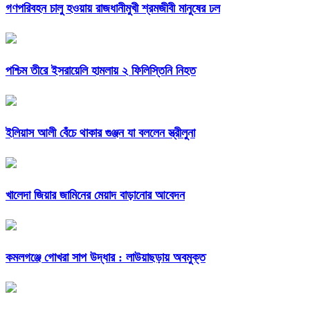
গণপরিবহন চালু হওয়ায় রাজধানীমুখী শ্রমজীবী মানুষের ঢল
পশ্চিম তীরে ইসরায়েলি হামলায় ২ ফিলিস্তিনি নিহত
ইলিয়াস আলী বেঁচে থাকার গুঞ্জন যা বললেন স্ত্রীলুনা
খালেদা জিয়ার জামিনের মেয়াদ বাড়ানোর আবেদন
কমলগঞ্জে গোখরা সাপ উদ্ধার : লাউয়াছড়ায় অবমুক্ত