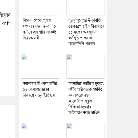
নিবেদন
বিকেল থেকে গ্যাস
দ্রব্যমূল্যের ঊর্ধ্বগতি
য অর্পণ
সঞ্চালন শুরু, ২-৩ দিনে
রোধকল্পে মৌলভীবাজারে
কাটবে জ্বালানি সংকট:
১১ দলের অবস্থান
বিদ্যুৎমন্ত্রী
কর্মসূচি পালন ও
স্মারকলিপি প্রদান
ন্যাশনাল টি কোম্পানির
আসামীরা জামিনে মুক্ত;
১২ চা বাগানের চা
বাদীর পরিবারকে হুমকি:
বিক্রয়ে নতুন ইতিহাস
কমলগঞ্জে বহুল
আলোচিত স্কুল
শিক্ষিকা হত্যার
অভিযোগপত্র দাখিল