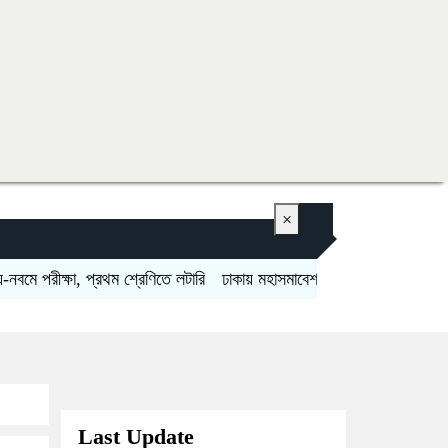
×
ে পরীক্ষা, প্রথম শ্রেণিতে লটারি
ঢাকায় মহাসমাবেশসহ চার বিভাগে লং মার্চের ঘো
Last Update