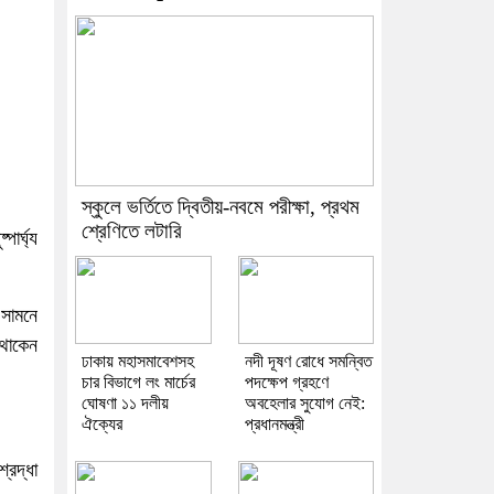
স্কুলে ভর্তিতে দ্বিতীয়-নবমে পরীক্ষা, প্রথম
শ্রেণিতে লটারি
ার্ঘ্য
 সামনে
থাকেন
ঢাকায় মহাসমাবেশসহ
নদী দূষণ রোধে সমন্বিত
চার বিভাগে লং মার্চের
পদক্ষেপ গ্রহণে
ঘোষণা ১১ দলীয়
অবহেলার সুযোগ নেই:
ঐক্যের
প্রধানমন্ত্রী
্রদ্ধা