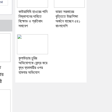
st
কাউয়াদিঘি হাওরের পানি
ভারত সরকারের
নিষ্কাশনের দাবিতে
বৃত্তিতে উচ্চশিক্ষা
বিক্ষোভ ও প্রতিবাদ
অর্জনে যাচ্ছেন ৫৪১
সমাবেশ
বাংলাদেশি
কুলাউড়ায় চুরির
অভিযোগকে কেন্দ্র করে
ত
বৃদ্ধ ব্যবসায়ীর ওপর
হামলার অভিযোগ
ার
রী