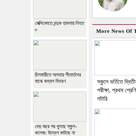
মেক্সিকোতে বন্দুক হামলায় নিহত
৮
More News Of T
চিলমারীতে অসহায় শীতার্তদের
মাঝে কম্বল বিতরণ
স্কুলে ভর্তিতে দ্বিত
পরীক্ষা, প্রথম শ্রেণ
লটারি
দেড় বছর পর খুলছে স্কুল-
কলেজ: উদ্বেগ কাটছে না