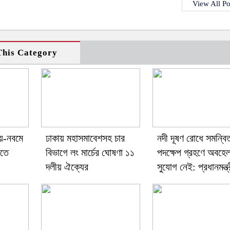
View All Po
his Category
ীয়-নবমে
ঢাকায় মহাসমাবেশসহ চার
নদী দূষণ রোধে সমন্বি
িতে
বিভাগে লং মার্চের ঘোষণা ১১
পদক্ষেপ গ্রহণে অবহেল
দলীয় ঐক্যের
সুযোগ নেই: প্রধানমন্ত্