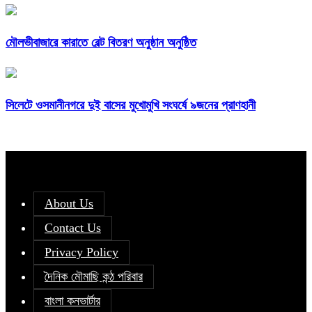
মৌলভীবাজারে কারাতে বেল্ট বিতরণ অনুষ্ঠান অনুষ্ঠিত
সিলেটে ওসমানীনগরে দুই বাসের মুখোমুখি সংঘর্ষে ৯জনের প্রাণহানী
About Us
Contact Us
Privacy Policy
দৈনিক মৌমাছি কন্ঠ পরিবার
বাংলা কনভার্টার