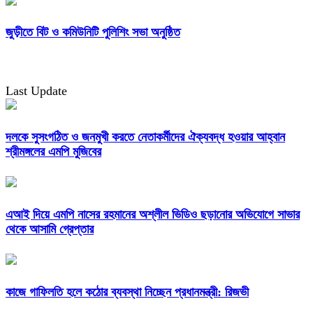
জুড়ীতে বিট ও কমিউনিটি পুলিশিং সভা অনুষ্ঠিত
Last Update
দলকে সুসংগঠিত ও জনমুখী করতে নেতাকর্মীদের ঐক্যবদ্ধ হওয়ার আহ্বান
শ্রীমঙ্গলের এমপি মুজিবের
এআই দিয়ে এমপি নাসের রহমানের অশ্লীল ভিডিও ছড়ানোর অভিযোগে সাভার
থেকে আসামি গ্রেপ্তার
কাজে গাফিলতি হলে কঠোর ব্যবস্থা নিচ্ছেন প্রধানমন্ত্রী: রিজভী