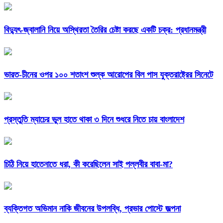
বিদ্যুৎ-জ্বালানি নিয়ে অস্থিরতা তৈরির চেষ্টা করছে একটি চক্র: প্রধানমন্ত্রী
ভারত-চীনের ওপর ১০০ শতাংশ শুল্ক আরোপের বিল পাস যুক্তরাষ্ট্রের সিনেটে
প্রস্তুতি ম্যাচের ভুল হাতে থাকা ৩ দিনে শুধরে নিতে চায় বাংলাদেশ
চিঠি নিয়ে হাতেনাতে ধরা, কী করেছিলেন সাই পল্লবীর বাবা-মা?
ব্যক্তিগত অভিমান নাকি জীবনের উপলব্ধি, প্রভার পোস্টে জল্পনা