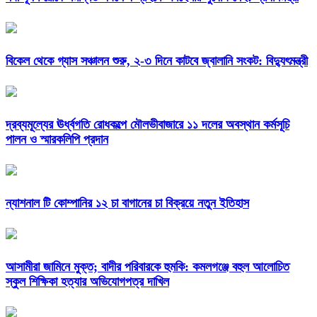
বিকেল থেকে গ্যাস সঞ্চালন শুরু, ২-৩ দিনে কাটবে জ্বালানি সংকট: বিদ্যুৎমন্ত্রী
দ্রব্যমূল্যের ঊর্ধ্বগতি রোধকল্পে মৌলভীবাজারে ১১ দলের অবস্থান কর্মসূচি
পালন ও স্মারকলিপি প্রদান
ন্যাশনাল টি কোম্পানির ১২ চা বাগানের চা বিক্রয়ে নতুন ইতিহাস
আসামীরা জামিনে মুক্ত; বাদীর পরিবারকে হুমকি: কমলগঞ্জে বহুল আলোচিত
স্কুল শিক্ষিকা হত্যার অভিযোগপত্র দাখিল