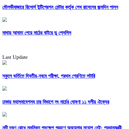
মৌলভীবাজারে রিসোর্স ইন্টিগ্রেশন সেন্টার কর্তৃক শেখ রাসেলের জন্মদিন পালন
মাথায় আঘাত পেয়ে মাঠের বাইরে ডু প্লেসিস
Last Update
স্কুলে ভর্তিতে দ্বিতীয়-নবমে পরীক্ষা, প্রথম শ্রেণিতে লটারি
ঢাকায় মহাসমাবেশসহ চার বিভাগে লং মার্চের ঘোষণা ১১ দলীয় ঐক্যের
নদী দূষণ রোধে সমন্বিত পদক্ষেপ গ্রহণে অবহেলার সুযোগ নেই: প্রধানমন্ত্রী