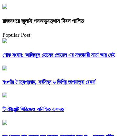
রাজনগরে জুলাই গনঅভ্যুত্থান দিবস পালিত
Popular Post
শোক সংবাদ: আজিজুল হোসেন তোয়েল এর মমতাময়ী মাতা আর নেই
নওগাঁয় শৈত্যপ্রবাহ, সর্বনিম্ন ৬ ডিগ্রি তাপমাত্রা রেকর্ড
টি-টোয়েন্টি সিরিজেও অনিশ্চিত এবাদত