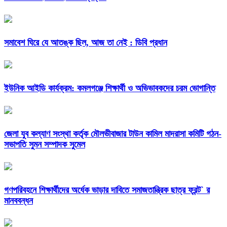
সমাবেশ ঘিরে যে আতঙ্ক ছিল, আজ তা নেই : ডিবি প্রধান
ইউনিক আইডি কার্যক্রম: কমলগঞ্জে শিক্ষার্থী ও অভিভাবকদের চরম ভোগান্তি
জেলা যুব কল্যাণ সংস্থা কর্তৃক মৌলভীবাজার টাউন কামিল মাদরাসা কমিটি গঠন-
সভাপতি সুমন সম্পাদক সুমেল
গণপরিবহনে শিক্ষার্থীদের অর্ধেক ভাড়ার দাবিতে সমাজতান্ত্রিক ছাত্র ফ্রন্ট` র
মানববন্ধন