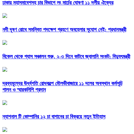
ঢাকায় মহাসমাবেশসহ চার বিভাগে লং মার্চের ঘোষণা ১১ দলীয় ঐক্যের
নদী দূষণ রোধে সমন্বিত পদক্ষেপ গ্রহণে অবহেলার সুযোগ নেই: প্রধানমন্ত্রী
বিকেল থেকে গ্যাস সঞ্চালন শুরু, ২-৩ দিনে কাটবে জ্বালানি সংকট: বিদ্যুৎমন্ত্রী
দ্রব্যমূল্যের ঊর্ধ্বগতি রোধকল্পে মৌলভীবাজারে ১১ দলের অবস্থান কর্মসূচি
পালন ও স্মারকলিপি প্রদান
ন্যাশনাল টি কোম্পানির ১২ চা বাগানের চা বিক্রয়ে নতুন ইতিহাস