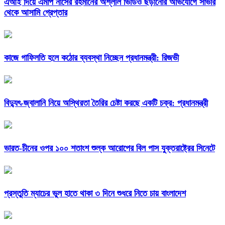
এআই দিয়ে এমপি নাসের রহমানের অশ্লীল ভিডিও ছড়ানোর অভিযোগে সাভার
থেকে আসামি গ্রেপ্তার
কাজে গাফিলতি হলে কঠোর ব্যবস্থা নিচ্ছেন প্রধানমন্ত্রী: রিজভী
বিদ্যুৎ-জ্বালানি নিয়ে অস্থিরতা তৈরির চেষ্টা করছে একটি চক্র: প্রধানমন্ত্রী
ভারত-চীনের ওপর ১০০ শতাংশ শুল্ক আরোপের বিল পাস যুক্তরাষ্ট্রের সিনেটে
প্রস্তুতি ম্যাচের ভুল হাতে থাকা ৩ দিনে শুধরে নিতে চায় বাংলাদেশ