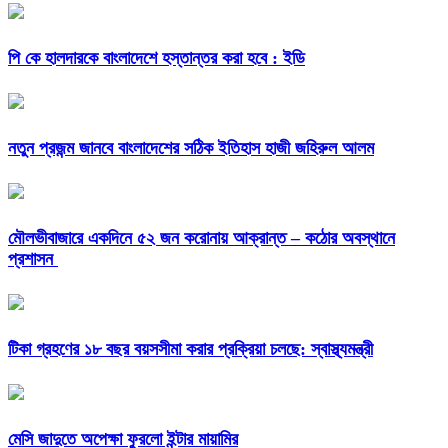
পি কে হালদারকে বাংলাদেশে হস্তান্তর করা হবে : ইডি
নতুন প্রজন্ম জানবে বাংলাদেশের সঠিক ইতিহাস হাজী জহিরুল আলম
মৌলভীবাজারে একদিনে ৫২ জন করোনায় আক্রান্ত – কঠোর অবস্থানে
প্রশাসন
টিকা গ্রহণের ১৮ বছর বয়সসীমা করার প্রক্রিয়া চলছে: স্বাস্থ্যমন্ত্রী
মেসি জাদুতে অপেক্ষা ফুরলো ইন্টার মায়ামির