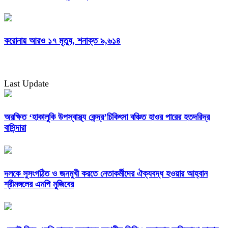
করোনায় আরও ১৭ মৃত্যু, শনাক্ত ৯,৬১৪
Last Update
অরক্ষিত ‘হাকালুকি উপস্বাস্থ্য কেন্দ্র’চিকিৎসা বঞ্চিত হাওর পারের হতদরিদ্র
বাসিন্দারা
দলকে সুসংগঠিত ও জনমুখী করতে নেতাকর্মীদের ঐক্যবদ্ধ হওয়ার আহ্বান
শ্রীমঙ্গলের এমপি মুজিবের