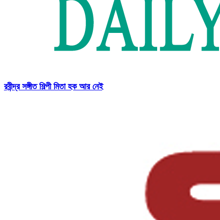
রবীন্দ্র সঙ্গীত শিল্পী মিতা হক আর নেই