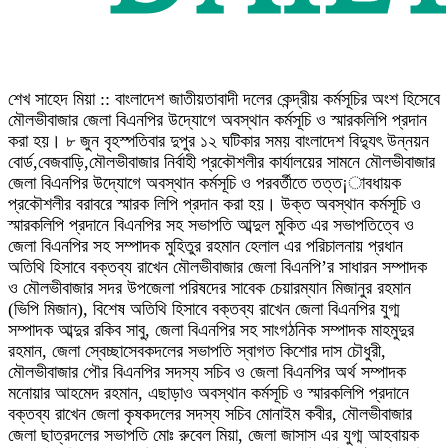
শেখ সাহেদ মিয়া :: বাংলাদেশ জাতীয়তাবাদী দলের কেন্দ্রীয় কর্মসূচির অংশ হিসেবে
মৌলভীবাজার জেলা বিএনপির উদ্যোগে অবস্থান কর্মসূচি ও স্মারকলিপি প্রদান
করা হয়। ৮ জুন বৃহস্পতিবার দুপুর ১২ ঘটিকার সময় বাংলাদেশ বিদ্যুৎ উন্নয়ন
বোর্ড,বেজবাড়ি,মৌলভীবাজার নির্বাহী প্রকৌশলীর কার্যালয়ের সামনে মৌলভীবাজার
জেলা বিএনপির উদ্যোগে অবস্থান কর্মসূচি ও পরবর্তীতে তত্ত¡াবধায়ক
প্রকৌশলীর বরাবরে স্মারক লিপি প্রদান করা হয়। উক্ত অবস্থান কর্মসূচি ও
স্মারকলিপি প্রদানে বিএনপির সহ সভাপতি আব্দুল মুকিত এর সভাপতিত্বে ও
জেলা বিএনপির সহ সম্পাদক মুহিতুর রহমান হেলাল এর পরিচালনায় প্রধান
অতিথি হিসাবে বক্তব্য রাখেন মৌলভীবাজার জেলা বিএনপি’র সাধারন সম্পাদক
ও মৌলভীবাজার সদর উপজেলা পরিষদের সাবেক চেয়ারম্যান মিজানুর রহমান
(ভিপি মিজান), বিশেষ অতিথি হিসাবে বক্তব্য রাখেন জেলা বিএনপির যুগ্ম
সম্পাদক আব্দুর রকিব সাবু, জেলা বিএনপির সহ সাংগঠনিক সম্পাদক মাহমুদুর
রহমান, জেলা স্বেচ্ছাসেবকদলের সভাপতি স্বাগত কিশোর দাস চৌধুরী,
মৌলভীবাজার পৌর বিএনপির সদস্য সচিব ও জেলা বিএনপির অর্থ সম্পাদক
মনোয়ার আহমেদ রহমান, এছাড়াও অবস্থান কর্মসূচি ও স্মারকলিপি প্রদানে
বক্তব্য রাখেন জেলা কৃষকদলের সদস্য সচিব মোনাইম কবীর, মৌলভীবাজার
জেলা ছাত্রদলের সভাপতি মোঃ রুবেল মিয়া, জেলা জাসাস এর যুগ্ম আহবায়ক