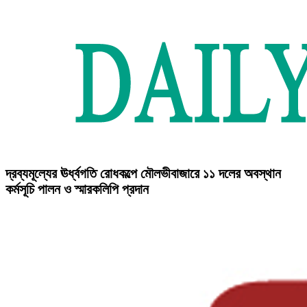
দ্রব্যমূল্যের ঊর্ধ্বগতি রোধকল্পে মৌলভীবাজারে ১১ দলের অবস্থান
কর্মসূচি পালন ও স্মারকলিপি প্রদান