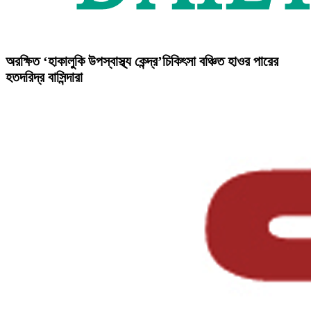
অরক্ষিত ‘হাকালুকি উপস্বাস্থ্য কেন্দ্র’চিকিৎসা বঞ্চিত হাওর পারের
হতদরিদ্র বাসিন্দারা