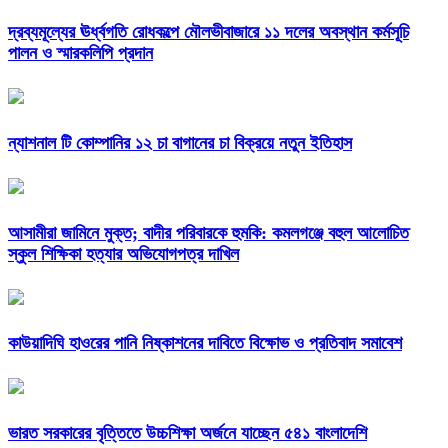
দ্রব্যমূল্যের ঊর্ধ্বগতি রোধকল্পে মৌলভীবাজারে ১১ দলের অবস্থান কর্মসূচি
পালন ও স্মারকলিপি প্রদান
ন্যাশনাল টি কোম্পানির ১২ চা বাগানের চা বিক্রয়ে নতুন ইতিহাস
আসামীরা জামিনে মুক্ত; বাদীর পরিবারকে হুমকি: কমলগঞ্জে বহুল আলোচিত
স্কুল শিক্ষিকা হত্যার অভিযোগপত্র দাখিল
কাউয়াদিঘি হাওরের পানি নিষ্কাশনের দাবিতে বিক্ষোভ ও প্রতিবাদ সমাবেশ
ভারত সরকারের বৃত্তিতে উচ্চশিক্ষা অর্জনে যাচ্ছেন ৫৪১ বাংলাদেশি