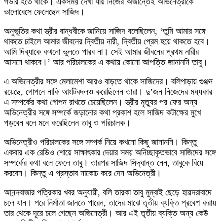
গভীর হতে থাকে। একসময় দেখা যায় নিজের অজান্তেই অভিনেত্রীকে
ভালোবেসে ফেলেছেন সাজিদ।
অনুভূতির কথা স্ত্রীর বান্ধবীকে জানিয়ে সাজিদ বলেছিলেন, ‘তুমি আমার সঙ্গে
থাকতে চাইলে আমার জীবনের দ্বিতীয় নারী, দ্বিতীয় প্রেম হয়ে থাকতে হবে।
আমি দিব্যাকে কখনো ভুলতে পারব না। সেই আমার জীবনের প্রথম নারীর
আসনে থাকবে।’ আর পরিচালকের এ কথায় কোনো আপত্তি জানাননি তাবু।
এ অভিনেত্রীর সঙ্গে মেলামেশা আরও বাড়তে থাকে সাজিদের। বলিপাড়ায় গুঞ্জন
রয়েছে, গোপনে নাকি আংটিবদলও করেছিলেন তারা। দু’জন নিজেদের মধ্যকার
এ সম্পর্কের কথা গোপন রাখতে চেয়েছিলেন। স্ত্রীর মৃত্যুর পর ফের অন্য
অভিনেত্রীর সঙ্গে সম্পর্কে জড়ানোর কথা প্রকাশ হলে সাজিদ কটাক্ষের মুখে
পড়বেন বলে মনে করেছিলেন তাবু ও পরিচালক।
অভিনেত্রীও পরিচালকের সঙ্গে সম্পর্ক নিয়ে কখনো কিছু জানাননি। কিন্তু
একবার এক রেডিও শোয়ে সাক্ষাৎকার দেয়ার সময় অনিচ্ছাকৃতভাবে সাজিদের সঙ্গে
সম্পর্কের কথা বলে ফেলে তাবু। তারপর সাজিদ সিদ্ধান্ত নেন, তাবুকে বিয়ে
করবেন। কিন্তু এ প্রস্তাব নাকোচ করে দেন অভিনেত্রী।
আনন্দবাজার পত্রিকার খবর অনুযায়ী, বলি তারকা তাবু মুম্বাই ছেড়ে হায়দরাবাদে
চলে যান। পরে নির্মাতা জানতে পারেন, তাদের মাঝে তৃতীয় ব্যক্তি প্রবেশ করায়
তার থেকে দূরে চলে গেছেন অভিনেত্রী। আর এই তৃতীয় ব্যক্তি অন্য কেউ