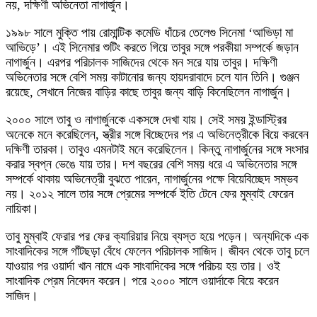
নয়, দক্ষিণী অভিনেতা নাগার্জুন।
১৯৯৮ সালে মুক্তি পায় রোমান্টিক কমেডি ধাঁচের তেলেগু সিনেমা ‘আভিড়া মা
আভিড়ে’। এই সিনেমার শুটিং করতে গিয়ে তাবুর সঙ্গে পরকীয়া সম্পর্কে জড়ান
নাগার্জুন। এরপর পরিচালক সাজিদের থেকে মন সরে যায় তাবুর। দক্ষিণী
অভিনেতার সঙ্গে বেশি সময় কাটানোর জন্য হায়দরাবাদে চলে যান তিনি। গুঞ্জন
রয়েছে, সেখানে নিজের বাড়ির কাছে তাবুর জন্য বাড়ি কিনেছিলেন নাগার্জুন।
২০০০ সালে তাবু ও নাগার্জুনকে একসঙ্গে দেখা যায়। সেই সময় ইন্ডাস্ট্রির
অনেকে মনে করেছিলেন, স্ত্রীর সঙ্গে বিচ্ছেদের পর এ অভিনেত্রীকে বিয়ে করবেন
দক্ষিণী তারকা। তাবুও এমনটাই মনে করেছিলেন। কিন্তু নাগার্জুনের সঙ্গে সংসার
করার স্বপ্ন ভেঙে যায় তার। দশ বছরের বেশি সময় ধরে এ অভিনেতার সঙ্গে
সম্পর্কে থাকায় অভিনেত্রী বুঝতে পারেন, নাগার্জুনের পক্ষে বিয়েবিচ্ছেদ সম্ভব
নয়। ২০১২ সালে তার সঙ্গে প্রেমের সম্পর্কে ইতি টেনে ফের মুম্বাই ফেরেন
নায়িকা।
তাবু মুম্বাই ফেরার পর ফের ক্যারিয়ার নিয়ে ব্যস্ত হয়ে পড়েন। অন্যদিকে এক
সাংবাদিকের সঙ্গে গাঁটছড়া বেঁধে ফেলেন পরিচালক সাজিদ। জীবন থেকে তাবু চলে
যাওয়ার পর ওয়ার্দা খান নামে এক সাংবাদিকের সঙ্গে পরিচয় হয় তার। ওই
সাংবাদিক প্রেম নিবেদন করেন। পরে ২০০০ সালে ওয়ার্দাকে বিয়ে করেন
সাজিদ।