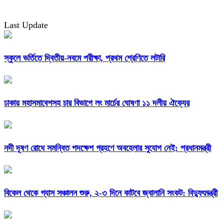
Last Update
স্কুলে ভর্তিতে দ্বিতীয়-নবমে পরীক্ষা, প্রথম শ্রেণিতে লটারি
ঢাকায় মহাসমাবেশসহ চার বিভাগে লং মার্চের ঘোষণা ১১ দলীয় ঐক্যের
নদী দূষণ রোধে সমন্বিত পদক্ষেপ গ্রহণে অবহেলার সুযোগ নেই: প্রধানমন্ত্রী
বিকেল থেকে গ্যাস সঞ্চালন শুরু, ২-৩ দিনে কাটবে জ্বালানি সংকট: বিদ্যুৎমন্ত্রী