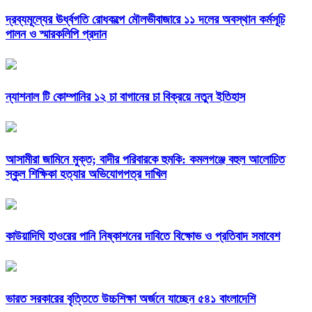
দ্রব্যমূল্যের ঊর্ধ্বগতি রোধকল্পে মৌলভীবাজারে ১১ দলের অবস্থান কর্মসূচি
পালন ও স্মারকলিপি প্রদান
ন্যাশনাল টি কোম্পানির ১২ চা বাগানের চা বিক্রয়ে নতুন ইতিহাস
আসামীরা জামিনে মুক্ত; বাদীর পরিবারকে হুমকি: কমলগঞ্জে বহুল আলোচিত
স্কুল শিক্ষিকা হত্যার অভিযোগপত্র দাখিল
কাউয়াদিঘি হাওরের পানি নিষ্কাশনের দাবিতে বিক্ষোভ ও প্রতিবাদ সমাবেশ
ভারত সরকারের বৃত্তিতে উচ্চশিক্ষা অর্জনে যাচ্ছেন ৫৪১ বাংলাদেশি