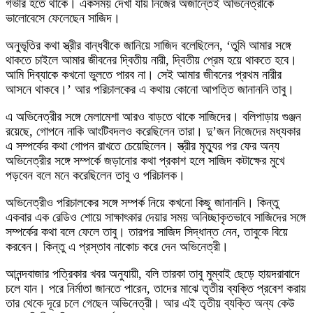
গভীর হতে থাকে। একসময় দেখা যায় নিজের অজান্তেই অভিনেত্রীকে
ভালোবেসে ফেলেছেন সাজিদ।
অনুভূতির কথা স্ত্রীর বান্ধবীকে জানিয়ে সাজিদ বলেছিলেন, ‘তুমি আমার সঙ্গে
থাকতে চাইলে আমার জীবনের দ্বিতীয় নারী, দ্বিতীয় প্রেম হয়ে থাকতে হবে।
আমি দিব্যাকে কখনো ভুলতে পারব না। সেই আমার জীবনের প্রথম নারীর
আসনে থাকবে।’ আর পরিচালকের এ কথায় কোনো আপত্তি জানাননি তাবু।
এ অভিনেত্রীর সঙ্গে মেলামেশা আরও বাড়তে থাকে সাজিদের। বলিপাড়ায় গুঞ্জন
রয়েছে, গোপনে নাকি আংটিবদলও করেছিলেন তারা। দু’জন নিজেদের মধ্যকার
এ সম্পর্কের কথা গোপন রাখতে চেয়েছিলেন। স্ত্রীর মৃত্যুর পর ফের অন্য
অভিনেত্রীর সঙ্গে সম্পর্কে জড়ানোর কথা প্রকাশ হলে সাজিদ কটাক্ষের মুখে
পড়বেন বলে মনে করেছিলেন তাবু ও পরিচালক।
অভিনেত্রীও পরিচালকের সঙ্গে সম্পর্ক নিয়ে কখনো কিছু জানাননি। কিন্তু
একবার এক রেডিও শোয়ে সাক্ষাৎকার দেয়ার সময় অনিচ্ছাকৃতভাবে সাজিদের সঙ্গে
সম্পর্কের কথা বলে ফেলে তাবু। তারপর সাজিদ সিদ্ধান্ত নেন, তাবুকে বিয়ে
করবেন। কিন্তু এ প্রস্তাব নাকোচ করে দেন অভিনেত্রী।
আনন্দবাজার পত্রিকার খবর অনুযায়ী, বলি তারকা তাবু মুম্বাই ছেড়ে হায়দরাবাদে
চলে যান। পরে নির্মাতা জানতে পারেন, তাদের মাঝে তৃতীয় ব্যক্তি প্রবেশ করায়
তার থেকে দূরে চলে গেছেন অভিনেত্রী। আর এই তৃতীয় ব্যক্তি অন্য কেউ