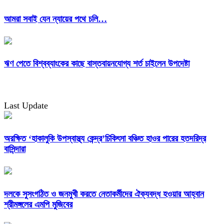
আমরা সবাই যেন ন্যায়ের পথে চলি…
ঋণ পেতে বিশ্বব্যাংকের কাছে বাস্তবায়নযোগ্য শর্ত চাইলেন উপদেষ্টা
Last Update
অরক্ষিত ‘হাকালুকি উপস্বাস্থ্য কেন্দ্র’চিকিৎসা বঞ্চিত হাওর পারের হতদরিদ্র
বাসিন্দারা
দলকে সুসংগঠিত ও জনমুখী করতে নেতাকর্মীদের ঐক্যবদ্ধ হওয়ার আহ্বান
শ্রীমঙ্গলের এমপি মুজিবের