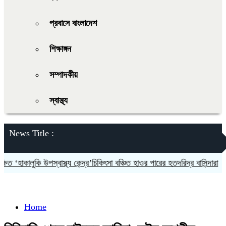
প্রবাসে বাংলাদেশ
শিক্ষাঙ্গন
সম্পাদকীয়
স্বাস্থ্য
News Title :
‘হাকালুকি উপস্বাস্থ্য কেন্দ্র’চিকিৎসা বঞ্চিত হাওর পারের হতদরিদ্র বাসিন্দারা
দলক
Home