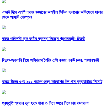
এআই দিয়ে এমপি নাসের রহমানের অশ্লীল ভিডিও ছড়ানোর অভিযোগে সাভার
থেকে আসামি গ্রেপ্তার
কাজে গাফিলতি হলে কঠোর ব্যবস্থা নিচ্ছেন প্রধানমন্ত্রী: রিজভী
বিদ্যুৎ-জ্বালানি নিয়ে অস্থিরতা তৈরির চেষ্টা করছে একটি চক্র: প্রধানমন্ত্রী
ভারত-চীনের ওপর ১০০ শতাংশ শুল্ক আরোপের বিল পাস যুক্তরাষ্ট্রের সিনেটে
প্রস্তুতি ম্যাচের ভুল হাতে থাকা ৩ দিনে শুধরে নিতে চায় বাংলাদেশ