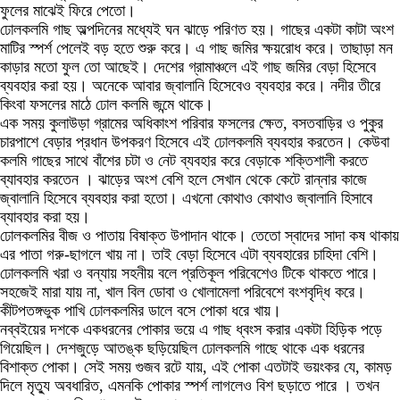
ফুলের মাঝেই ফিরে পেতো।
ঢোলকলমি গাছ অল্পদিনের মধ্যেই ঘন ঝাড়ে পরিণত হয়। গাছের একটা কাটা অংশ
মাটির স্পর্শ পেলেই বড় হতে শুরু করে। এ গাছ জমির ক্ষয়রোধ করে। তাছাড়া মন
কাড়ার মতো ফুল তো আছেই। দেশের গ্রামাঞ্চলে এই গাছ জমির বেড়া হিসেবে
ব্যবহার করা হয়। অনেকে আবার জ্বালানি হিসেবেও ব্যবহার করে। নদীর তীরে
কিংবা ফসলের মাঠে ঢোল কলমি জন্মে থাকে।
এক সময় কুলাউড়া গ্রামের অধিকাংশ পরিবার ফসলের ক্ষেত, বসতবাড়ির ও পুকুর
চারপাশে বেড়ার প্রধান উপকরণ হিসেবে এই ঢোলকলমি ব্যবহার করতেন। কেউবা
কলমি গাছের সাথে বাঁশের চটা ও নেট ব্যবহার করে বেড়াকে শক্তিশালী করতে
ব্যাবহার করতেন । ঝাড়ের অংশ বেশি হলে সেখান থেকে কেটে রান্নার কাজে
জ্বালানি হিসেবে ব্যবহার করা হতো। এখনো কোথাও কোথাও জ্বালানি হিসাবে
ব্যাবহার করা হয়।
ঢোলকলমির বীজ ও পাতায় বিষাক্ত উপাদান থাকে। তেতো স্বাদের সাদা কষ থাকায়
এর পাতা গরু-ছাগলে খায় না। তাই বেড়া হিসেবে এটা ব্যবহারের চাহিদা বেশি।
ঢোলকলমি খরা ও বন্যায় সহনীয় বলে প্রতিকূল পরিবেশেও টিকে থাকতে পারে।
সহজেই মারা যায় না, খাল বিল ডোবা ও খোলামেলা পরিবেশে বংশবৃদ্ধি করে।
কীটপতঙ্গভুক পাখি ঢোলকলমির ডালে বসে পোকা ধরে খায়।
নব্বইয়ের দশকে একধরনের পোকার ভয়ে এ গাছ ধ্বংস করার একটা হিড়িক পড়ে
গিয়েছিল। দেশজুড়ে আতঙ্ক ছড়িয়েছিল ঢোলকলমি গাছে থাকে এক ধরনের
বিশাক্ত পোকা। সেই সময় গুজব রটে যায়, এই পোকা এতটাই ভয়ংকর যে, কামড়
দিলে মৃত্যু অবধারিত, এমনকি পোকার স্পর্শ লাগলেও বিশ ছড়াতে পারে । তখন