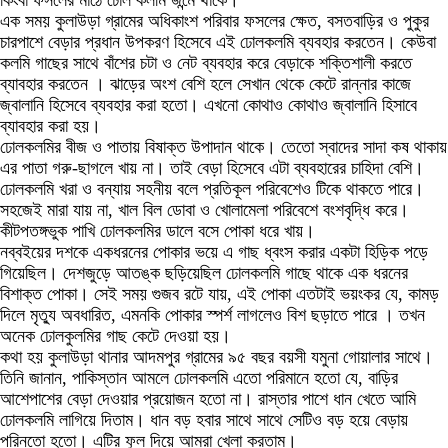
কিংবা ফসলের মাঠে ঢোল কলমি জন্মে থাকে।
এক সময় কুলাউড়া গ্রামের অধিকাংশ পরিবার ফসলের ক্ষেত, বসতবাড়ির ও পুকুর
চারপাশে বেড়ার প্রধান উপকরণ হিসেবে এই ঢোলকলমি ব্যবহার করতেন। কেউবা
কলমি গাছের সাথে বাঁশের চটা ও নেট ব্যবহার করে বেড়াকে শক্তিশালী করতে
ব্যাবহার করতেন । ঝাড়ের অংশ বেশি হলে সেখান থেকে কেটে রান্নার কাজে
জ্বালানি হিসেবে ব্যবহার করা হতো। এখনো কোথাও কোথাও জ্বালানি হিসাবে
ব্যাবহার করা হয়।
ঢোলকলমির বীজ ও পাতায় বিষাক্ত উপাদান থাকে। তেতো স্বাদের সাদা কষ থাকায়
এর পাতা গরু-ছাগলে খায় না। তাই বেড়া হিসেবে এটা ব্যবহারের চাহিদা বেশি।
ঢোলকলমি খরা ও বন্যায় সহনীয় বলে প্রতিকূল পরিবেশেও টিকে থাকতে পারে।
সহজেই মারা যায় না, খাল বিল ডোবা ও খোলামেলা পরিবেশে বংশবৃদ্ধি করে।
কীটপতঙ্গভুক পাখি ঢোলকলমির ডালে বসে পোকা ধরে খায়।
নব্বইয়ের দশকে একধরনের পোকার ভয়ে এ গাছ ধ্বংস করার একটা হিড়িক পড়ে
গিয়েছিল। দেশজুড়ে আতঙ্ক ছড়িয়েছিল ঢোলকলমি গাছে থাকে এক ধরনের
বিশাক্ত পোকা। সেই সময় গুজব রটে যায়, এই পোকা এতটাই ভয়ংকর যে, কামড়
দিলে মৃত্যু অবধারিত, এমনকি পোকার স্পর্শ লাগলেও বিশ ছড়াতে পারে । তখন
অনেক ঢোলকুলমির গাছ কেটে দেওয়া হয়।
কথা হয় কুলাউড়া থানার আদমপুর গ্রামের ৯৫ বছর বয়সী যমুনা গোয়ালার সাথে।
তিনি জানান, পাকিস্তান আমলে ঢোলকলমি এতো পরিমানে হতো যে, বাড়ির
আশেপাশের বেড়া দেওয়ার প্রয়োজন হতো না। রাস্তার পাশে ধান খেতে আমি
ঢোলকলমি লাগিয়ে দিতাম। ধান বড় হবার সাথে সাথে সেটিও বড় হয়ে বেড়ায়
পরিনতো হতো। এটির ফুল দিয়ে আমরা খেলা করতাম।