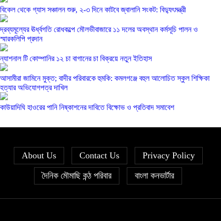
বিকেল থেকে গ্যাস সঞ্চালন শুরু, ২-৩ দিনে কাটবে জ্বালানি সংকট: বিদ্যুৎমন্ত্রী
দ্রব্যমূল্যের ঊর্ধ্বগতি রোধকল্পে মৌলভীবাজারে ১১ দলের অবস্থান কর্মসূচি পালন ও
স্মারকলিপি প্রদান
ন্যাশনাল টি কোম্পানির ১২ চা বাগানের চা বিক্রয়ে নতুন ইতিহাস
আসামীরা জামিনে মুক্ত; বাদীর পরিবারকে হুমকি: কমলগঞ্জে বহুল আলোচিত স্কুল শিক্ষিকা
হত্যার অভিযোগপত্র দাখিল
কাউয়াদিঘি হাওরের পানি নিষ্কাশনের দাবিতে বিক্ষোভ ও প্রতিবাদ সমাবেশ
About Us
Contact Us
Privacy Policy
দৈনিক মৌমাছি কন্ঠ পরিবার
বাংলা কনভার্টার