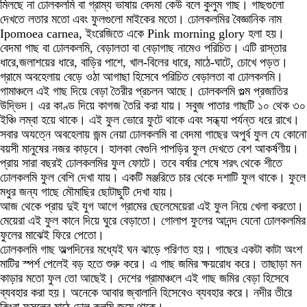
মিলছে না ঢোলকলমি বা গ্রাম্য ভাষায় বেদমা কেউ বলে কুলুম গাছ। গাছগুলো
দেখতে লতার মতো এবং ফুলগুলো মাইকের মতো। ঢোলকলমির বৈজ্ঞানিক নাম
Ipomoea carnea, ইংরেজিতে একে Pink morning glory হলা হয়।
বেদমা গাছ বা ঢোলকলমি, বেড়ালতা বা বেড়াগাছ নামেও পরিচিত। এটি রাস্তার
ধারে,জলাশয়ের ধারে, বাড়ির পাশে, খাল-বিলের ধারে, মাঠে-ঘাটে, চোখে পড়ত।
গ্রামে অবহেলায় বেড়ে ওঠা আগাছা হিসেবে পরিচিত বেড়ালতা বা ঢোলকলমি।
গামাঞ্চলে এই গাছ দিয়ে বেড়া তৈরীর প্রচলন আছে। ঢোলকলমি গুল্ম প্রজাতির
উদ্ভিদ। এর কাণ্ড দিয়ে কাগজ তৈরি করা যায়। সবুজ পাতার গাছটি ১০ থেক ৩০
ইঞ্চি লম্বা হয়ে থাকে। এই ফুল ভোরে ফুটে থাকে এবং সন্ধ্যা পর্যন্ত ধরে রাখে।
সবার অযত্নে অবহেলায় জন্ম নেয়া ঢোলকলমি বা বেদমা গাছের অপুর্ব ফুল যে কোনো
বয়সী মানুষের নজর কাড়বে। হালকা বেগুনি পাপড়ির ফুল দেখতে বেশ আকর্ষণীয়।
প্রায় সারা বছরই ঢোলকলমির ফুল ফোটে। তবে বর্ষার শেষে শরৎ থেকে শীতে
ঢোলকলমি ফুল বেশি দেখা যায়। একটি মঞ্জরিতে চার থেকে দশাটি ফুল থাকে। ফুলে
মধুর জন্য গাছে মৌমাছির ছোটাছুটি দেখা যায়।
আজ থেকে প্রায় দুই যুগ আগে গ্রামের ছেলেমেয়েরা এই ফুল নিয়ে খেলা করতো।
মেয়েরা এই ফুল কানে দিয়ে ঘুরে বেড়াতো। গোলাপ ফুলের আনন্দ যেনো ঢোলকলমির
ফুলের মাঝেই ফিরে পেতো।
ঢোলকলমি গাছ অল্পদিনের মধ্যেই ঘন ঝাড়ে পরিণত হয়। গাছের একটা কাটা অংশ
মাটির স্পর্শ পেলেই বড় হতে শুরু করে। এ গাছ জমির ক্ষয়রোধ করে। তাছাড়া মন
কাড়ার মতো ফুল তো আছেই। দেশের গ্রামাঞ্চলে এই গাছ জমির বেড়া হিসেবে
ব্যবহার করা হয়। অনেকে আবার জ্বালানি হিসেবেও ব্যবহার করে। নদীর তীরে