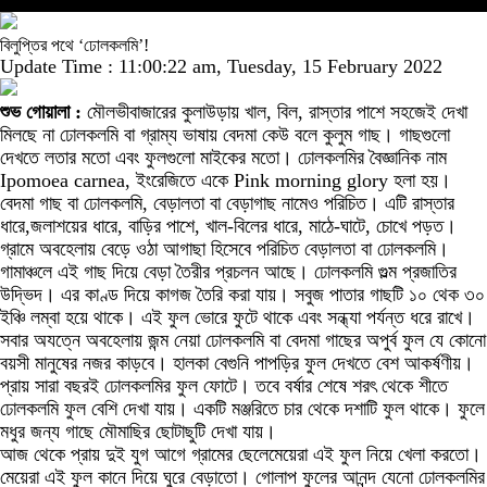
বিলুপ্তির পথে ‘ঢোলকলমি’!
Update Time : 11:00:22 am, Tuesday, 15 February 2022
শুভ গোয়ালা :
মৌলভীবাজারের কুলাউড়ায় খাল, বিল, রাস্তার পাশে সহজেই দেখা
মিলছে না ঢোলকলমি বা গ্রাম্য ভাষায় বেদমা কেউ বলে কুলুম গাছ। গাছগুলো
দেখতে লতার মতো এবং ফুলগুলো মাইকের মতো। ঢোলকলমির বৈজ্ঞানিক নাম
Ipomoea carnea, ইংরেজিতে একে Pink morning glory হলা হয়।
বেদমা গাছ বা ঢোলকলমি, বেড়ালতা বা বেড়াগাছ নামেও পরিচিত। এটি রাস্তার
ধারে,জলাশয়ের ধারে, বাড়ির পাশে, খাল-বিলের ধারে, মাঠে-ঘাটে, চোখে পড়ত।
গ্রামে অবহেলায় বেড়ে ওঠা আগাছা হিসেবে পরিচিত বেড়ালতা বা ঢোলকলমি।
গামাঞ্চলে এই গাছ দিয়ে বেড়া তৈরীর প্রচলন আছে। ঢোলকলমি গুল্ম প্রজাতির
উদ্ভিদ। এর কাণ্ড দিয়ে কাগজ তৈরি করা যায়। সবুজ পাতার গাছটি ১০ থেক ৩০
ইঞ্চি লম্বা হয়ে থাকে। এই ফুল ভোরে ফুটে থাকে এবং সন্ধ্যা পর্যন্ত ধরে রাখে।
সবার অযত্নে অবহেলায় জন্ম নেয়া ঢোলকলমি বা বেদমা গাছের অপুর্ব ফুল যে কোনো
বয়সী মানুষের নজর কাড়বে। হালকা বেগুনি পাপড়ির ফুল দেখতে বেশ আকর্ষণীয়।
প্রায় সারা বছরই ঢোলকলমির ফুল ফোটে। তবে বর্ষার শেষে শরৎ থেকে শীতে
ঢোলকলমি ফুল বেশি দেখা যায়। একটি মঞ্জরিতে চার থেকে দশাটি ফুল থাকে। ফুলে
মধুর জন্য গাছে মৌমাছির ছোটাছুটি দেখা যায়।
আজ থেকে প্রায় দুই যুগ আগে গ্রামের ছেলেমেয়েরা এই ফুল নিয়ে খেলা করতো।
মেয়েরা এই ফুল কানে দিয়ে ঘুরে বেড়াতো। গোলাপ ফুলের আনন্দ যেনো ঢোলকলমির