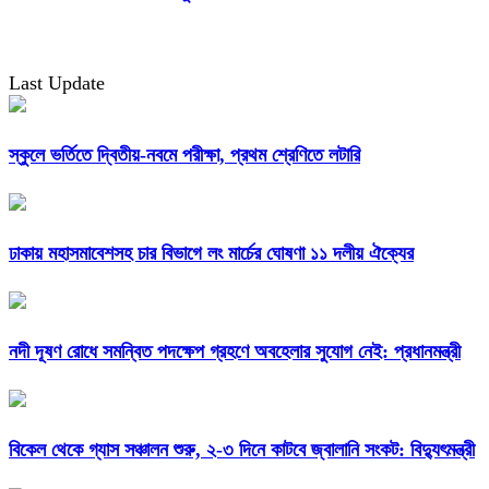
Last Update
স্কুলে ভর্তিতে দ্বিতীয়-নবমে পরীক্ষা, প্রথম শ্রেণিতে লটারি
ঢাকায় মহাসমাবেশসহ চার বিভাগে লং মার্চের ঘোষণা ১১ দলীয় ঐক্যের
নদী দূষণ রোধে সমন্বিত পদক্ষেপ গ্রহণে অবহেলার সুযোগ নেই: প্রধানমন্ত্রী
বিকেল থেকে গ্যাস সঞ্চালন শুরু, ২-৩ দিনে কাটবে জ্বালানি সংকট: বিদ্যুৎমন্ত্রী