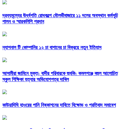
দ্রব্যমূল্যের ঊর্ধ্বগতি রোধকল্পে মৌলভীবাজারে ১১ দলের অবস্থান কর্মসূচি
পালন ও স্মারকলিপি প্রদান
ন্যাশনাল টি কোম্পানির ১২ চা বাগানের চা বিক্রয়ে নতুন ইতিহাস
আসামীরা জামিনে মুক্ত; বাদীর পরিবারকে হুমকি: কমলগঞ্জে বহুল আলোচিত
স্কুল শিক্ষিকা হত্যার অভিযোগপত্র দাখিল
কাউয়াদিঘি হাওরের পানি নিষ্কাশনের দাবিতে বিক্ষোভ ও প্রতিবাদ সমাবেশ