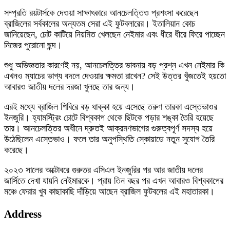
সম্প্রতি রয়টার্সকে দেওয়া সাক্ষাৎকারে আনচেলত্তিও প্রশংসা করেছেন
ব্রাজিলের সর্বকালের অন্যতম সেরা এই ফুটবলারের। ইতালিয়ান কোচ
জানিয়েছেন, চোট কাটিয়ে নিয়মিত খেলছেন নেইমার এবং ধীরে ধীরে ফিরে পাচ্ছেন
নিজের পুরোনো ছন্দ।
শুধু অভিজ্ঞতার কারণেই নয়, আনচেলত্তির ভাবনায় বড় প্রশ্ন এখন নেইমার কি
এখনও ম্যাচের ভাগ্য বদলে দেওয়ার ক্ষমতা রাখেন? সেই উত্তর খুঁজতেই হয়তো
আবারও জাতীয় দলের দরজা খুলছে তার জন্য।
এরই মধ্যে ব্রাজিল শিবিরে বড় ধাক্কা হয়ে এসেছে তরুণ তারকা এস্তেভাওর
ইনজুরি। হ্যামস্ট্রিং চোটে বিশ্বকাপ থেকে ছিটকে পড়ার শঙ্কা তৈরি হয়েছে
তার। আনচেলত্তির অধীনে দ্রুতই আক্রমণভাগের গুরুত্বপূর্ণ সদস্য হয়ে
উঠেছিলেন এস্তেভাও। ফলে তার অনুপস্থিতি স্কোয়াডে নতুন সুযোগ তৈরি
করেছে।
২০২৩ সালের অক্টোবরে গুরুতর এসিএল ইনজুরির পর আর জাতীয় দলের
জার্সিতে দেখা যায়নি নেইমারকে। প্রায় তিন বছর পর এখন আবারও বিশ্বকাপের
মঞ্চে ফেরার খুব কাছাকাছি দাঁড়িয়ে আছেন ব্রাজিল ফুটবলের এই মহাতারকা।
Address