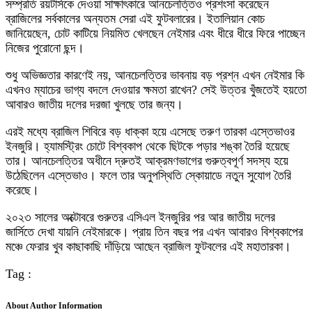
সম্প্রতি রয়টার্সকে দেওয়া সাক্ষাৎকারে আনচেলত্তিও প্রশংসা করেছেন
ব্রাজিলের সর্বকালের অন্যতম সেরা এই ফুটবলারের। ইতালিয়ান কোচ
জানিয়েছেন, চোট কাটিয়ে নিয়মিত খেলছেন নেইমার এবং ধীরে ধীরে ফিরে পাচ্ছেন
নিজের পুরোনো ছন্দ।
শুধু অভিজ্ঞতার কারণেই নয়, আনচেলত্তির ভাবনায় বড় প্রশ্ন এখন নেইমার কি
এখনও ম্যাচের ভাগ্য বদলে দেওয়ার ক্ষমতা রাখেন? সেই উত্তর খুঁজতেই হয়তো
আবারও জাতীয় দলের দরজা খুলছে তার জন্য।
এরই মধ্যে ব্রাজিল শিবিরে বড় ধাক্কা হয়ে এসেছে তরুণ তারকা এস্তেভাওর
ইনজুরি। হ্যামস্ট্রিং চোটে বিশ্বকাপ থেকে ছিটকে পড়ার শঙ্কা তৈরি হয়েছে
তার। আনচেলত্তির অধীনে দ্রুতই আক্রমণভাগের গুরুত্বপূর্ণ সদস্য হয়ে
উঠেছিলেন এস্তেভাও। ফলে তার অনুপস্থিতি স্কোয়াডে নতুন সুযোগ তৈরি
করেছে।
২০২৩ সালের অক্টোবরে গুরুতর এসিএল ইনজুরির পর আর জাতীয় দলের
জার্সিতে দেখা যায়নি নেইমারকে। প্রায় তিন বছর পর এখন আবারও বিশ্বকাপের
মঞ্চে ফেরার খুব কাছাকাছি দাঁড়িয়ে আছেন ব্রাজিল ফুটবলের এই মহাতারকা।
Tag :
About Author Information