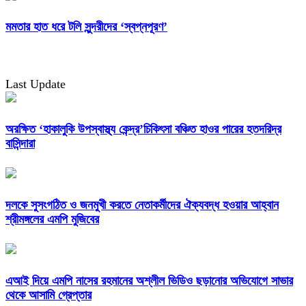
মমতার হাত ধরে টলি সুন্দরীদের ‘স্বপ্নপূরণ’
Last Update
অরক্ষিত ‘হাকালুকি উপস্বাস্থ্য কেন্দ্র’চিকিৎসা বঞ্চিত হাওর পারের হতদরিদ্র
বাসিন্দারা
দলকে সুসংগঠিত ও জনমুখী করতে নেতাকর্মীদের ঐক্যবদ্ধ হওয়ার আহ্বান
শ্রীমঙ্গলের এমপি মুজিবের
এআই দিয়ে এমপি নাসের রহমানের অশ্লীল ভিডিও ছড়ানোর অভিযোগে সাভার
থেকে আসামি গ্রেপ্তার