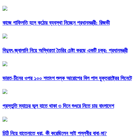
কাজে গাফিলতি হলে কঠোর ব্যবস্থা নিচ্ছেন প্রধানমন্ত্রী: রিজভী
বিদ্যুৎ-জ্বালানি নিয়ে অস্থিরতা তৈরির চেষ্টা করছে একটি চক্র: প্রধানমন্ত্রী
ভারত-চীনের ওপর ১০০ শতাংশ শুল্ক আরোপের বিল পাস যুক্তরাষ্ট্রের সিনেটে
প্রস্তুতি ম্যাচের ভুল হাতে থাকা ৩ দিনে শুধরে নিতে চায় বাংলাদেশ
চিঠি নিয়ে হাতেনাতে ধরা, কী করেছিলেন সাই পল্লবীর বাবা-মা?