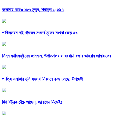
করোনায় আরও ১৮৭ মৃত্যু, শনাক্ত ৩,৬৯৭
পাকিস্তানে দুই ট্রেনের সংঘর্ষে মৃতের সংখ্যা বেড়ে ৫১
ভিন্ন ধর্মাবলম্বীদের জানমাল, উপাসনালয় ও ঘরবাড়ি রক্ষার আহ্বান জামায়াতের
পার্বত্য এলাকার ভূমি সমস্যা নিরসনে কাজ চলছে: উপদেষ্টা
হিথ স্ট্রিক বেঁচে আছেন, জানালেন নিজেই!