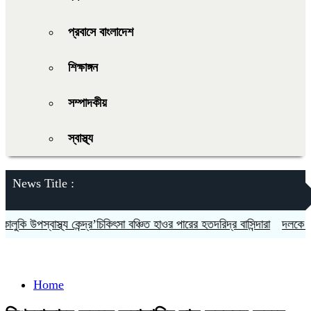
প্রবাসে বাংলাদেশ
শিক্ষাঙ্গন
সম্পাদকীয়
স্বাস্থ্য
News Title :
উপস্বাস্থ্য কেন্দ্র’চিকিৎসা বঞ্চিত হাওর পারের হতদরিদ্র বাসিন্দারা
দলকে সুসংগঠি
Home