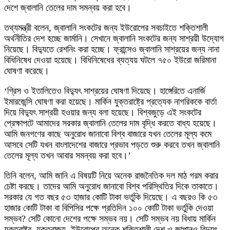
দেশে জ্বালানি তেলের দাম সমন্বয় করা হবে।
তথ্যমন্ত্রী বলেন, জ্বালানি সংকটের জন্য ইউরোপের সবচাইতে শক্তিশালী
অর্থনীতির দেশ হচ্ছে জার্মানি। সেখানে জ্বালানি সংকটের জন্য সাশ্রয়ী উদ্যোগ
নিয়েছে। বিদ্যুতে রেশনিং করা হচ্ছে। ফ্রান্সেও জ্বালানি সাশ্রয়ের জন্য নানা
বিধিনিষেধ দেওয়া হয়েছে। বিধিনিষেধের ব্যত্যয় ঘটলে ৭৫০ ইউরো জরিমানা
ঘোষণা করেছে।
‘গ্রিস ও ইতালিতেও বিদ্যুৎ সাশ্রয়ের ঘোষণা দিয়েছে। হাঙ্গেরিতে এনার্জি
ইমারজেন্সি ঘোষণা করা হয়েছে। মার্কিন যুক্তরাষ্ট্রে প্রত্যেক নাগরিককে বার্তা
দিয়ে বিদ্যুৎ সাশ্রয়ী হওয়ার জন্য বলা হয়েছে। বিশ্বজুড়ে এই সংকটের
প্রেক্ষাপটে আমাদের সরকার জ্বালানি তেলের দাম বৃদ্ধি করতে বাধ্য হয়েছে।
আমি জনগণের কাছে অনুরোধ জানাবো বিশ্ব বাজারে যখন তেলের মূল্য কমে
আসবে সেটি যখন বাংলাদেশের বাজারে প্রভাব পড়তে শুরু করবে তখন জ্বালানি
তেলের মূল্য তখন আবার সমন্বয় করা হবে।’
তিনি বলেন, আমি জানি এ বিষয়টি নিয়ে অনেক রাজনৈতিক দল মাঠ গরম করার
চেষ্টা করছে। তাদের আমি অনুরোধ জানাবো বিশ্ব পরিস্থিতির দিকে তাকাতে।
সরকার যে গত বছর ৫৩ হাজার কোটি টাকা ভর্তুকি দিয়েছে। এ বছরও কি ৫৩
হাজার কোটি টাকা বা বিপিসির পক্ষে প্রতিদিন ১০০ কোটি টাকা ভর্তুকি দেওয়া
সম্ভব? সেটি কোনো দেশের পক্ষে সম্ভব নয়। সেটি সম্ভব নয় বিধায় মার্কিন
যুক্তরাষ্ট্র, যুক্তরাজ্য, ইউরোপের অনেক শক্তিশালী দেশ ও জাপানও বিদ্যুৎ