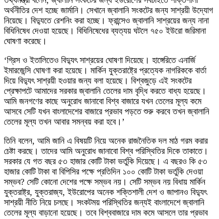
তথ্যমন্ত্রী বলেন, জ্বালানি সংকটের জন্য ইউরোপের সবচাইতে শক্তিশালী
অর্থনীতির দেশ হচ্ছে জার্মানি। সেখানে জ্বালানি সংকটের জন্য সাশ্রয়ী উদ্যোগ
নিয়েছে। বিদ্যুতে রেশনিং করা হচ্ছে। ফ্রান্সেও জ্বালানি সাশ্রয়ের জন্য নানা
বিধিনিষেধ দেওয়া হয়েছে। বিধিনিষেধের ব্যত্যয় ঘটলে ৭৫০ ইউরো জরিমানা
ঘোষণা করেছে।
‘গ্রিস ও ইতালিতেও বিদ্যুৎ সাশ্রয়ের ঘোষণা দিয়েছে। হাঙ্গেরিতে এনার্জি
ইমারজেন্সি ঘোষণা করা হয়েছে। মার্কিন যুক্তরাষ্ট্রে প্রত্যেক নাগরিককে বার্তা
দিয়ে বিদ্যুৎ সাশ্রয়ী হওয়ার জন্য বলা হয়েছে। বিশ্বজুড়ে এই সংকটের
প্রেক্ষাপটে আমাদের সরকার জ্বালানি তেলের দাম বৃদ্ধি করতে বাধ্য হয়েছে।
আমি জনগণের কাছে অনুরোধ জানাবো বিশ্ব বাজারে যখন তেলের মূল্য কমে
আসবে সেটি যখন বাংলাদেশের বাজারে প্রভাব পড়তে শুরু করবে তখন জ্বালানি
তেলের মূল্য তখন আবার সমন্বয় করা হবে।’
তিনি বলেন, আমি জানি এ বিষয়টি নিয়ে অনেক রাজনৈতিক দল মাঠ গরম করার
চেষ্টা করছে। তাদের আমি অনুরোধ জানাবো বিশ্ব পরিস্থিতির দিকে তাকাতে।
সরকার যে গত বছর ৫৩ হাজার কোটি টাকা ভর্তুকি দিয়েছে। এ বছরও কি ৫৩
হাজার কোটি টাকা বা বিপিসির পক্ষে প্রতিদিন ১০০ কোটি টাকা ভর্তুকি দেওয়া
সম্ভব? সেটি কোনো দেশের পক্ষে সম্ভব নয়। সেটি সম্ভব নয় বিধায় মার্কিন
যুক্তরাষ্ট্র, যুক্তরাজ্য, ইউরোপের অনেক শক্তিশালী দেশ ও জাপানও বিদ্যুৎ
সাশ্রয়ী নীতি নিয়ে চলছে। সংকটময় পরিস্থিতির জন্যই বাংলাদেশে জ্বালানি
তেলের মূল্য বাড়ানো হয়েছে। তবে বিশ্ববাজারে দাম কমে আসলে তার প্রভাব