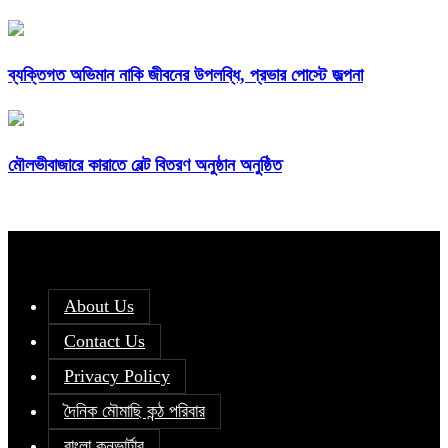
ব্যক্তিগত অভিমান নাকি জীবনের উপলব্ধি, প্রভার পোস্টে জল্পনা
মৌলভীবাজারে কারাতে বেল্ট বিতরণ অনুষ্ঠান অনুষ্ঠিত
About Us
Contact Us
Privacy Policy
দৈনিক মৌমাছি কন্ঠ পরিবার
বাংলা কনভার্টার