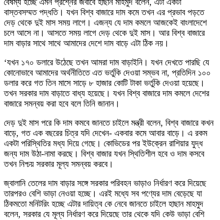
বৈষম্য হচ্ছে এমন প্রশ্নের জবাবে হাছান মাহমুদ বলেন, এটা একটা
বাস্তবসম্মত পদ্ধতি। যখন বিশ্ব বাজারে দাম কমে তখন এর প্রভাব পড়তে
দেড় থেকে দুই মাস সময় লাগে। এজন্য যে দাম কমলে আজকেই বাংলাদেশে
চলে আসে না। আসতে সময় লাগে দেড় থেকে দুই মাস। আর বিশ্ব বাজারে
দাম বাড়ার সাথে সাথে আমাদের দেশে দাম বাড়ে এটা ঠিক নয়।
‘যখন ১৭০ ডলারে উঠেছে তখন আমরা দাম বাড়াইনি। যখন দেখতে পারছি যে
কোনোভাবে আমাদের অর্থনীতিতে এত ভর্তুকি দেওয়া সম্ভব না, প্রতিদিন ১০০
ডলার করে গত তিন মাসে সাড়ে ৮ হাজার কোটি টাকা ভর্তুকি দেওয়া হয়েছে।
তখন সরকার দাম বাড়াতে বাধ্য হয়েছে। যখন বিশ্ব বাজারে দাম কমলে দেশের
বাজারে সমন্বয় করা হবে বলে তিনি জানান।
দেড় দুই মাস পরে কি দাম কমবে জানতে চাইলে মন্ত্রী বলেন, বিশ্ব বাজারে কখন
বাড়ে, গত এক বছরের চিত্র যদি দেখেন- একবার কমে আবার বাড়ে। এ রকম
একটা পরিস্থিতির মধ্য দিয়ে গেছে। কোভিডের পর ইউক্রেন রাশিয়ার যুদ্ধ
জন্য দাম উঠা-নামা করছে। বিশ্ব বাজার যখন স্থিতিশীল হবে ও দাম কসবে
তখন নিশ্চয় সরকার মূল্য সমন্বয় করবে।
জ্বালানি তেলের দাম বাড়ার সঙ্গে সরকার পরিবহন ভাড়াও নির্ধারণ করে দিয়েছে
তারপরও বেশি ভাড়া নেওয়া হচ্ছে। এরই মধ্যে সব পণ্যের দাম বেড়েছে যা
ঠিকমতো মনিটরিং হচ্ছে এটার দায়িত্ব কে নেবে জানতে চাইলে হাছান মাহমুদ
বলেন, সরকার যে মূল্য নির্ধারণ করে দিয়েছে তার থেকে যদি কেউ ভাড়া বেশি