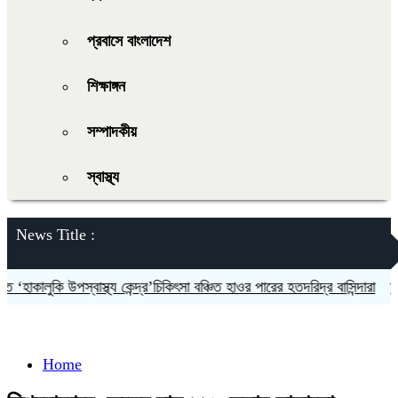
প্রবাসে বাংলাদেশ
শিক্ষাঙ্গন
সম্পাদকীয়
স্বাস্থ্য
News Title :
াকালুকি উপস্বাস্থ্য কেন্দ্র’চিকিৎসা বঞ্চিত হাওর পারের হতদরিদ্র বাসিন্দারা
দলকে 
Home