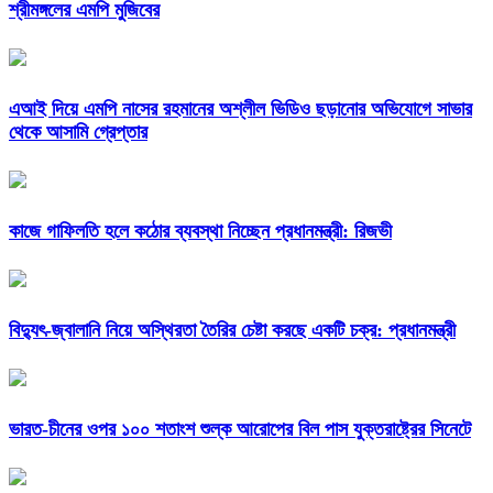
শ্রীমঙ্গলের এমপি মুজিবের
এআই দিয়ে এমপি নাসের রহমানের অশ্লীল ভিডিও ছড়ানোর অভিযোগে সাভার
থেকে আসামি গ্রেপ্তার
কাজে গাফিলতি হলে কঠোর ব্যবস্থা নিচ্ছেন প্রধানমন্ত্রী: রিজভী
বিদ্যুৎ-জ্বালানি নিয়ে অস্থিরতা তৈরির চেষ্টা করছে একটি চক্র: প্রধানমন্ত্রী
ভারত-চীনের ওপর ১০০ শতাংশ শুল্ক আরোপের বিল পাস যুক্তরাষ্ট্রের সিনেটে