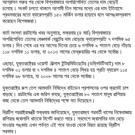
আগ্রাসন শুরুর পর থেকে বিশ্ববাজারে অপরিশোধিত তেলের দাম বেড়েই
চলেছে। সংকট চলতে থাকলে আগামী তিন মাসের মধ্যে এর দাম ইতিহাসে
প্রথমবারের মতো ব্যারেলপ্রতি ১৫০ মার্কিন ডলার ছাড়াবে বলে আশঙ্কাপ্রকাশ
করেছেন বিশেষজ্ঞরা।
বার্তা সংস্থা রয়টার্সের খবর অনুসারে, শুক্রবার (৪ মার্চ) বিশ্ববাজারে
অপরিশোধিত তেলের বেঞ্চমার্ক ব্রেন্টের দাম বেড়েছে ব্যারেলপ্রতি ৭ দশমিক ৬৫
ডলার। দিন শেষে এর দর আগের দিনের চেয়ে ৬ দশমিক ৯ শতাংশ বেড়ে দাঁড়ায়
১১৮ দশমিক ১১ ডলার, যা ২০১৩ সালের ফেব্রুয়ারির পর থেকে সর্বোচ্চ।
এছাড়া, যুক্তরাষ্ট্রের ওয়েস্ট টেক্সাস ইন্টারমিডিয়েটের (ডব্লিউটিআই) দাম ৮
দশমিক ০১ ডলার বা ৭ দশমিক ৪ শতাংশ বেড়ে স্থির হয় প্রতি ব্যারেল ১১৫
দশমিক ৬৮ ডলারে, যা ২০০৮ সালের পর থেকে সর্বোচ্চ।
যুক্তরাষ্ট্রে রুশ তেল আমদানি নিষিদ্ধে বাইডেন প্রশাসনের ওপর ক্রমেই চাপ
বাড়ছে। রয়টার্সের এক জরিপ বলছে, যুক্তরাষ্ট্রের ৮০ শতাংশ মানুষ রাশিয়ার
কাছ থেকে তেল আমদানি নিষিদ্ধের পক্ষে মত দিয়েছেন।
ব্রিটিশ পররাষ্ট্রমন্ত্রী শুক্রবার জানিয়েছেন, যুক্তরাজ্য পরবর্তী ধাপের নিষেধাজ্ঞায়
রাশিয়ার জ্বালানি খাতকে টার্গেট করতে পারে। স্বদেশে জ্বালানির দাম বেড়ে
যাওয়ার শঙ্কায় এখন পর্যন্ত এই পথে যাওয়া থেকে বিরত রয়েছে ব্রিটিশ
সরকার।