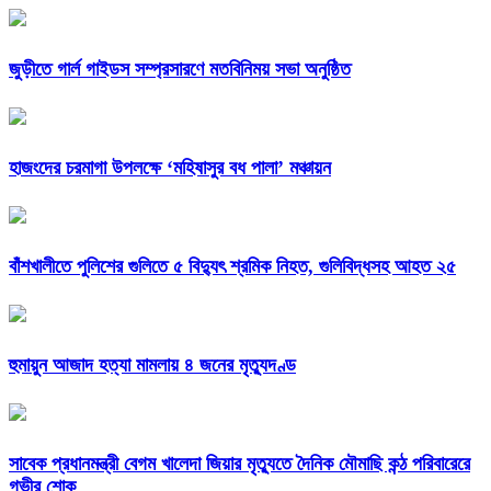
জুড়ীতে গার্ল গাইডস সম্প্রসারণে মতবিনিময় সভা অনুষ্ঠিত
হাজংদের চরমাগা উপলক্ষে ‘মহিষাসুর বধ পালা’ মঞ্চায়ন
বাঁশখালীতে পুলিশের গুলিতে ৫ বিদ্যুৎ শ্রমিক নিহত, গুলিবিদ্ধসহ আহত ২৫
হুমায়ুন আজাদ হত্যা মামলায় ৪ জনের মৃত্যুদণ্ড
সাবেক প্রধানমন্ত্রী বেগম খালেদা জিয়ার মৃত্যুতে দৈনিক মৌমাছি কন্ঠ পরিবারেরে
গভীর শোক