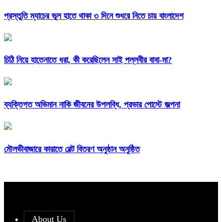
প্রস্তুতি ম্যাচের ভুল হাতে থাকা ৩ দিনে শুধরে নিতে চায় বাংলাদেশ
চিঠি নিয়ে হাতেনাতে ধরা, কী করেছিলেন সাই পল্লবীর বাবা-মা?
ব্যক্তিগত অভিমান নাকি জীবনের উপলব্ধি, প্রভার পোস্টে জল্পনা
মৌলভীবাজারে কারাতে বেল্ট বিতরণ অনুষ্ঠান অনুষ্ঠিত
About Us