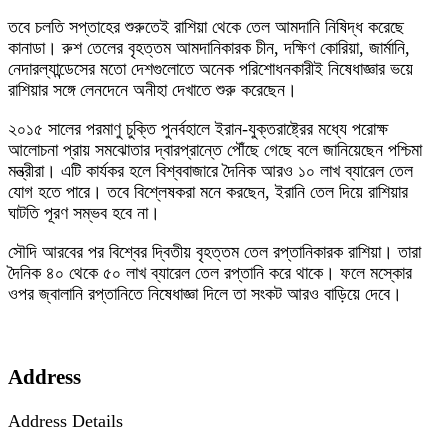
তবে চলতি সপ্তাহের শুরুতেই রাশিয়া থেকে তেল আমদানি নিষিদ্ধ করেছে
কানাডা। রুশ তেলের বৃহত্তম আমদানিকারক চীন, দক্ষিণ কোরিয়া, জার্মানি,
নেদারল্যান্ডেসের মতো দেশগুলোতে অনেক পরিশোধনকারীই নিষেধাজ্ঞার ভয়ে
রাশিয়ার সঙ্গে লেনদেনে অনীহা দেখাতে শুরু করেছেন।
২০১৫ সালের পরমাণু চুক্তি পুনর্বহালে ইরান-যুক্তরাষ্ট্রের মধ্যে পরোক্ষ
আলোচনা প্রায় সমঝোতার দ্বারপ্রান্তে পৌঁছে গেছে বলে জানিয়েছেন পশ্চিমা
মন্ত্রীরা। এটি কার্যকর হলে বিশ্ববাজারে দৈনিক আরও ১০ লাখ ব্যারেল তেল
যোগ হতে পারে। তবে বিশ্লেষকরা মনে করছেন, ইরানি তেল দিয়ে রাশিয়ার
ঘাটতি পূরণ সম্ভব হবে না।
সৌদি আরবের পর বিশ্বের দ্বিতীয় বৃহত্তম তেল রপ্তানিকারক রাশিয়া। তারা
দৈনিক ৪০ থেকে ৫০ লাখ ব্যারেল তেল রপ্তানি করে থাকে। ফলে মস্কোর
ওপর জ্বালানি রপ্তানিতে নিষেধাজ্ঞা দিলে তা সংকট আরও বাড়িয়ে দেবে।
Address
Address Details