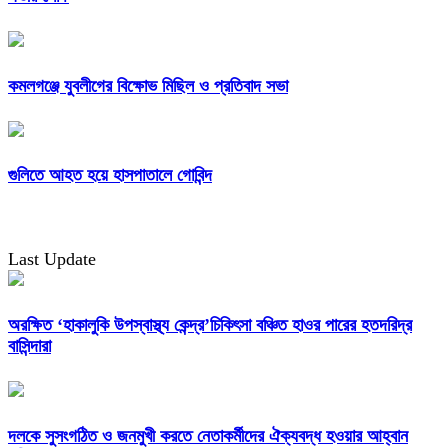
কমলগঞ্জে যুবলীগের বিক্ষোভ মিছিল ও প্রতিবাদ সভা
গুলিতে আহত হয়ে হাসপাতালে গোবিন্দ
Last Update
অরক্ষিত ‘হাকালুকি উপস্বাস্থ্য কেন্দ্র’চিকিৎসা বঞ্চিত হাওর পারের হতদরিদ্র
বাসিন্দারা
দলকে সুসংগঠিত ও জনমুখী করতে নেতাকর্মীদের ঐক্যবদ্ধ হওয়ার আহ্বান