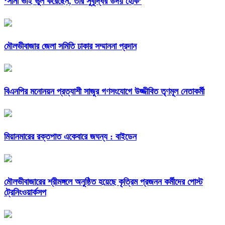
‘সানী ভাই ভুল করেছেন, তার সুবুদ্ধির উদয় হোক’
মৌলভীবাজার জেলা সমিতি ঢাকার সম্মাননা প্রদান
বিএনপির মনোনয়ন প্রত্যাশী সাজুর গণসংযোগে উজ্জীবিত তৃণমূল নেতাকর্মী
মিয়ানমারের রক্তপাত একেবারে জঘন্য : বাইডেন
মৌলভীবাজারের শ্রীমঙ্গলে অনুষ্ঠিত হয়েছে কৃত্রিম প্রজনন কর্মীদের পোস্ট
ট্রেনিংওয়ার্কসপ