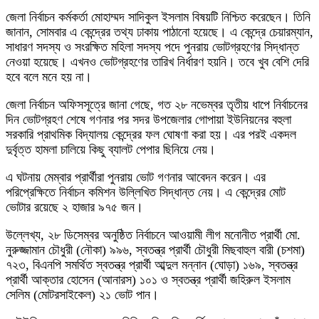
জেলা নির্বাচন কর্মকর্তা মোহাম্মদ সাদিকুল ইসলাম বিষয়টি নিশ্চিত করেছেন। তিনি
জানান, সোমবার এ কেন্দ্রের তথ্য ঢাকায় পাঠানো হয়েছে। এ কেন্দ্রে চেয়ারম্যান,
সাধারণ সদস্য ও সংরক্ষিত মহিলা সদস্য পদে পুনরায় ভোটগ্রহণের সিদ্ধান্ত
নেওয়া হয়েছে। এখনও ভোটগ্রহণের তারিখ নির্ধারণ হয়নি। তবে খুব বেশি দেরি
হবে বলে মনে হয় না।
জেলা নির্বাচন অফিসসূত্রে জানা গেছে, গত ২৮ নভেম্বর তৃতীয় ধাপে নির্বাচনের
দিন ভোটগ্রহণ শেষে গণনার পর সদর উপজেলার গোপায়া ইউনিয়নের বহুলা
সরকারি প্রাথমিক বিদ্যালয় কেন্দ্রের ফল ঘোষণা করা হয়। এর পরই একদল
দুর্বৃত্ত হামলা চালিয়ে কিছু ব্যালট পেপার ছিনিয়ে নেয়।
এ ঘটনায় মেম্বার প্রার্থীরা পুনরায় ভোট গণনার আবেদন করেন। এর
পরিপ্রেক্ষিতে নির্বাচন কমিশন উল্লিখিত সিদ্ধান্ত নেয়। এ কেন্দ্রের মোট
ভোটার রয়েছে ২ হাজার ৯৭৫ জন।
উল্লেখ্য, ২৮ ডিসেম্বর অনুষ্ঠিত নির্বাচনে আওয়ামী লীগ মনোনীত প্রার্থী মো.
নুরুজ্জামান চৌধুরী (নৌকা) ৯৯৬, স্বতন্ত্র প্রার্থী চৌধুরী মিছবাহুল বারী (চশমা)
৭২৩, বিএনপি সমর্থিত স্বতন্ত্র প্রার্থী আব্দুল মন্নান (ঘোড়া) ১৬৯, স্বতন্ত্র
প্রার্থী আক্তার হোসেন (আনারস) ১০১ ও স্বতন্ত্র প্রার্থী জহিরুল ইসলাম
সেলিম (মোটরসাইকেল) ২১ ভোট পান।