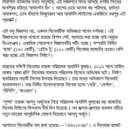
সিয়াসাত ডটকমের তথ্য অনুসারে, এই বিজ্ঞাপনে ফিরে আসছে রণবীর সিংয়ের
জনপ্রিয় চরিত্র ‘ক্যাপ্টেন চিং’। আগের চেয়ে অনেক বড় পরিসরে, দুর্দান্ত
অ্যাকশন, চোখ ধাঁধানো ভিজ্যুয়াল আর অ্যাটলি-স্টাইলের এনার্জিতে ভরপুর এই
প্রজেক্ট।
এটা শুধু বিজ্ঞাপন নয়, একদম সিনেমাটিক অভিজ্ঞতা পাবেন দর্শকরা। এই
বিজ্ঞাপনের জন্য বানানো হয়েছে বিশাল সেট, ব্যবহার করা হচ্ছে হাই-অ্যান্ড
ভিএফএক্স। একাধিক লোকেশনে বিজ্ঞাপনটির শুটিং হচ্ছে। সম্প্রতি নির্মিত
‘ছাবা’ (১৩০ কোটি), ‘রেইড টু’ (১২০ কোটি) সিনেমার বাজেটের চেয়েও বেশি
খরচ হচ্ছে এই বিজ্ঞাপন নির্মাণে।
ভারতের দক্ষিণী সিনেমার তারকা পরিচালক অ্যাটলি কুমার। ২০১৩ সালে তামিল
ভাষার ‘রাজা রানি’ সিনেমার মাধ্যমে পরিচালক হিসেবে অভিষেক ঘটে। নির্মাণ
ক্যারিয়ারে সাতটি সিনেমা উপহার দিয়েছেন। তার মধ্যে অধিকাংশ সিনেমাই
ব্যবসাসফল। তার নির্মিত উল্লেখযোগ্য সিনেমা হলো-‘থেরি’, ‘মের্শাল’,
‘বিগিলি’, ‘জওয়ান’।
‘পুষ্পা’ তারকা আল্লু অর্জুনকে নিয়ে পরিচালক অ্যাটলি কুমারের বড় বাজেটের
সিনেমা নির্মাণের ফিসফাস দীর্ঘ দিন উড়েছে। সব জল্পনা-কল্পনার অবসান ঘটিয়ে
নতুন যাত্রার আনুষ্ঠানিক ঘোষণা দিয়েছেন আল্লু অর্জুন।
আপাতত সিনেমাটির নাম রাখা হয়েছে— ‘এএ২২×এ৬’। এ সিনেমার বাজেট