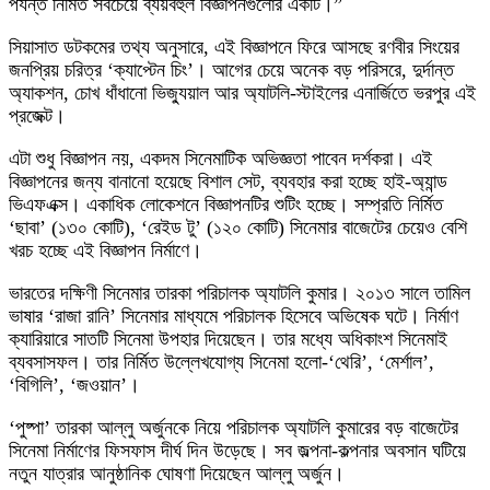
পর্যন্ত নির্মিত সবচেয়ে ব্যয়বহুল বিজ্ঞাপনগুলোর একটি।”
সিয়াসাত ডটকমের তথ্য অনুসারে, এই বিজ্ঞাপনে ফিরে আসছে রণবীর সিংয়ের
জনপ্রিয় চরিত্র ‘ক্যাপ্টেন চিং’। আগের চেয়ে অনেক বড় পরিসরে, দুর্দান্ত
অ্যাকশন, চোখ ধাঁধানো ভিজ্যুয়াল আর অ্যাটলি-স্টাইলের এনার্জিতে ভরপুর এই
প্রজেক্ট।
এটা শুধু বিজ্ঞাপন নয়, একদম সিনেমাটিক অভিজ্ঞতা পাবেন দর্শকরা। এই
বিজ্ঞাপনের জন্য বানানো হয়েছে বিশাল সেট, ব্যবহার করা হচ্ছে হাই-অ্যান্ড
ভিএফএক্স। একাধিক লোকেশনে বিজ্ঞাপনটির শুটিং হচ্ছে। সম্প্রতি নির্মিত
‘ছাবা’ (১৩০ কোটি), ‘রেইড টু’ (১২০ কোটি) সিনেমার বাজেটের চেয়েও বেশি
খরচ হচ্ছে এই বিজ্ঞাপন নির্মাণে।
ভারতের দক্ষিণী সিনেমার তারকা পরিচালক অ্যাটলি কুমার। ২০১৩ সালে তামিল
ভাষার ‘রাজা রানি’ সিনেমার মাধ্যমে পরিচালক হিসেবে অভিষেক ঘটে। নির্মাণ
ক্যারিয়ারে সাতটি সিনেমা উপহার দিয়েছেন। তার মধ্যে অধিকাংশ সিনেমাই
ব্যবসাসফল। তার নির্মিত উল্লেখযোগ্য সিনেমা হলো-‘থেরি’, ‘মের্শাল’,
‘বিগিলি’, ‘জওয়ান’।
‘পুষ্পা’ তারকা আল্লু অর্জুনকে নিয়ে পরিচালক অ্যাটলি কুমারের বড় বাজেটের
সিনেমা নির্মাণের ফিসফাস দীর্ঘ দিন উড়েছে। সব জল্পনা-কল্পনার অবসান ঘটিয়ে
নতুন যাত্রার আনুষ্ঠানিক ঘোষণা দিয়েছেন আল্লু অর্জুন।