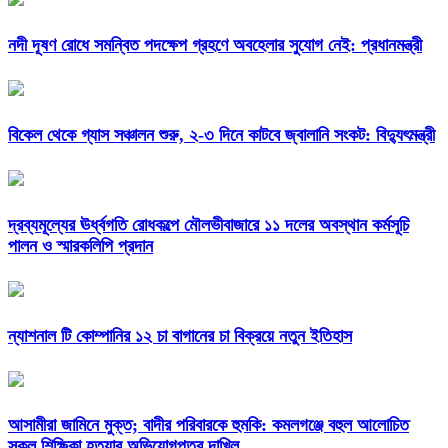
নদী দূষণ রোধে সমন্বিত পদক্ষেপ গ্রহণে অবহেলার সুযোগ নেই: প্রধানমন্ত্রী
বিকেল থেকে গ্যাস সঞ্চালন শুরু, ২-৩ দিনে কাটবে জ্বালানি সংকট: বিদ্যুৎমন্ত্রী
দ্রব্যমূল্যের ঊর্ধ্বগতি রোধকল্পে মৌলভীবাজারে ১১ দলের অবস্থান কর্মসূচি
পালন ও স্মারকলিপি প্রদান
ন্যাশনাল টি কোম্পানির ১২ চা বাগানের চা বিক্রয়ে নতুন ইতিহাস
আসামীরা জামিনে মুক্ত; বাদীর পরিবারকে হুমকি: কমলগঞ্জে বহুল আলোচিত
স্কুল শিক্ষিকা হত্যার অভিযোগপত্র দাখিল