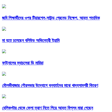
জবি শিক্ষার্থীদের ওপর টিয়ারশেল-সাউন্ড গ্রেনেড নিক্ষেপ, আহত শতাধিক
মা হতে চলেছেন বলিউড অভিনেত্রী ইয়ামি
ফাইনালের ম্যাচসেরা ডি মারিয়া
মৌলভীবাজার পৌরসভার উদ্যোগে বন্যার্তদের মাঝে খাদ্যসামগ্রী বিতরণ
হেলিকপ্টার থেকে ফেলা ত্রাণ নিতে গিয়ে আহত বিপ্লব মারা গেছেন