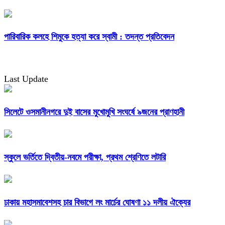
পারিবারিক কলহে শিমুকে হত্যা করে স্বামী : তদন্ত প্রতিবেদন
Last Update
সিলেটে ওসমানীনগরে দুই বাসের মুখোমুখি সংঘর্ষে ৯জনের প্রাণহানী
স্কুলে ভর্তিতে দ্বিতীয়-নবমে পরীক্ষা, প্রথম শ্রেণিতে লটারি
ঢাকায় মহাসমাবেশসহ চার বিভাগে লং মার্চের ঘোষণা ১১ দলীয় ঐক্যের