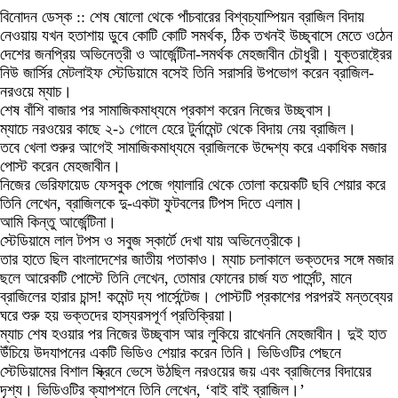
বিনোদন ডেস্ক :: শেষ ষোলো থেকে পাঁচবারের বিশ্বচ্যাম্পিয়ন ব্রাজিল বিদায়
নেওয়ায় যখন হতাশায় ডুবে কোটি কোটি সমর্থক, ঠিক তখনই উচ্ছ্বাসে মেতে ওঠেন
দেশের জনপ্রিয় অভিনেত্রী ও আর্জেন্টিনা-সমর্থক মেহজাবীন চৌধুরী। যুক্তরাষ্ট্রের
নিউ জার্সির মেটলাইফ স্টেডিয়ামে বসেই তিনি সরাসরি উপভোগ করেন ব্রাজিল-
নরওয়ে ম্যাচ।
শেষ বাঁশি বাজার পর সামাজিকমাধ্যমে প্রকাশ করেন নিজের উচ্ছ্বাস।
ম্যাচে নরওয়ের কাছে ২-১ গোলে হেরে টুর্নামেন্ট থেকে বিদায় নেয় ব্রাজিল।
তবে খেলা শুরুর আগেই সামাজিকমাধ্যমে ব্রাজিলকে উদ্দেশ্য করে একাধিক মজার
পোস্ট করেন মেহজাবীন।
নিজের ভেরিফায়েড ফেসবুক পেজে গ্যালারি থেকে তোলা কয়েকটি ছবি শেয়ার করে
তিনি লেখেন, ব্রাজিলকে দু-একটা ফুটবলের টিপস দিতে এলাম।
আমি কিন্তু আর্জেন্টিনা।
স্টেডিয়ামে লাল টপস ও সবুজ স্কার্টে দেখা যায় অভিনেত্রীকে।
তার হাতে ছিল বাংলাদেশের জাতীয় পতাকাও। ম্যাচ চলাকালে ভক্তদের সঙ্গে মজার
ছলে আরেকটি পোস্টে তিনি লেখেন, তোমার ফোনের চার্জ যত পার্সেন্ট, মানে
ব্রাজিলের হারার চান্স! কমেন্ট দ্য পার্সেন্টেজ। পোস্টটি প্রকাশের পরপরই মন্তব্যের
ঘরে শুরু হয় ভক্তদের হাস্যরসপূর্ণ প্রতিক্রিয়া।
ম্যাচ শেষ হওয়ার পর নিজের উচ্ছ্বাস আর লুকিয়ে রাখেননি মেহজাবীন। দুই হাত
উঁচিয়ে উদযাপনের একটি ভিডিও শেয়ার করেন তিনি। ভিডিওটির পেছনে
স্টেডিয়ামের বিশাল স্ক্রিনে ভেসে উঠছিল নরওয়ের জয় এবং ব্রাজিলের বিদায়ের
দৃশ্য। ভিডিওটির ক্যাপশনে তিনি লেখেন, ‘বাই বাই ব্রাজিল।’