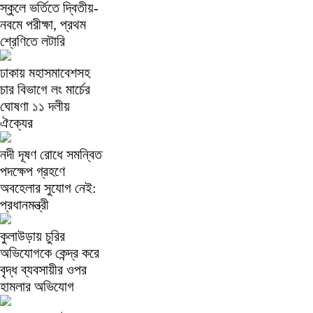
স্কুলে ভর্তিতে দ্বিতীয়-
নবমে পরীক্ষা, প্রথম
শ্রেণিতে লটারি
ঢাকায় মহাসমাবেশসহ
চার বিভাগে লং মার্চের
ঘোষণা ১১ দলীয়
ঐক্যের
নদী দূষণ রোধে সমন্বিত
পদক্ষেপ গ্রহণে
অবহেলার সুযোগ নেই:
প্রধানমন্ত্রী
কুলাউড়ায় চুরির
অভিযোগকে কেন্দ্র করে
বৃদ্ধ ব্যবসায়ীর ওপর
হামলার অভিযোগ