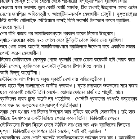
বিনোদন ডেস্ক :: শেষ ষোলো থেকে পাঁচবারের বিশ্বচ্যাম্পিয়ন ব্রাজিল বিদায়
নেওয়ায় যখন হতাশায় ডুবে কোটি কোটি সমর্থক, ঠিক তখনই উচ্ছ্বাসে মেতে ওঠেন
দেশের জনপ্রিয় অভিনেত্রী ও আর্জেন্টিনা-সমর্থক মেহজাবীন চৌধুরী। যুক্তরাষ্ট্রের
নিউ জার্সির মেটলাইফ স্টেডিয়ামে বসেই তিনি সরাসরি উপভোগ করেন ব্রাজিল-
নরওয়ে ম্যাচ।
শেষ বাঁশি বাজার পর সামাজিকমাধ্যমে প্রকাশ করেন নিজের উচ্ছ্বাস।
ম্যাচে নরওয়ের কাছে ২-১ গোলে হেরে টুর্নামেন্ট থেকে বিদায় নেয় ব্রাজিল।
তবে খেলা শুরুর আগেই সামাজিকমাধ্যমে ব্রাজিলকে উদ্দেশ্য করে একাধিক মজার
পোস্ট করেন মেহজাবীন।
নিজের ভেরিফায়েড ফেসবুক পেজে গ্যালারি থেকে তোলা কয়েকটি ছবি শেয়ার করে
তিনি লেখেন, ব্রাজিলকে দু-একটা ফুটবলের টিপস দিতে এলাম।
আমি কিন্তু আর্জেন্টিনা।
স্টেডিয়ামে লাল টপস ও সবুজ স্কার্টে দেখা যায় অভিনেত্রীকে।
তার হাতে ছিল বাংলাদেশের জাতীয় পতাকাও। ম্যাচ চলাকালে ভক্তদের সঙ্গে মজার
ছলে আরেকটি পোস্টে তিনি লেখেন, তোমার ফোনের চার্জ যত পার্সেন্ট, মানে
ব্রাজিলের হারার চান্স! কমেন্ট দ্য পার্সেন্টেজ। পোস্টটি প্রকাশের পরপরই মন্তব্যের
ঘরে শুরু হয় ভক্তদের হাস্যরসপূর্ণ প্রতিক্রিয়া।
ম্যাচ শেষ হওয়ার পর নিজের উচ্ছ্বাস আর লুকিয়ে রাখেননি মেহজাবীন। দুই হাত
উঁচিয়ে উদযাপনের একটি ভিডিও শেয়ার করেন তিনি। ভিডিওটির পেছনে
স্টেডিয়ামের বিশাল স্ক্রিনে ভেসে উঠছিল নরওয়ের জয় এবং ব্রাজিলের বিদায়ের
দৃশ্য। ভিডিওটির ক্যাপশনে তিনি লেখেন, ‘বাই বাই ব্রাজিল।’
মেহজাবীনের এসব পোস্ট মুহূর্তেই সামাজিকমাধ্যমে ভাইরাল হয়ে যায়। আর্জেন্টিনা