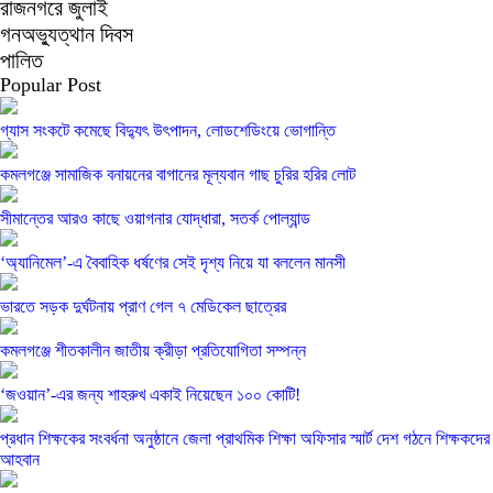
রাজনগরে জুলাই
গনঅভ্যুত্থান দিবস
পালিত
Popular Post
গ্যাস সংকটে কমেছে বিদ্যুৎ উৎপাদন, লোডশেডিংয়ে ভোগান্তি
কমলগঞ্জে সামাজিক বনায়নের বাগানের মূল্যবান গাছ চুরির হরির লোট
সীমান্তের আরও কাছে ওয়াগনার যোদ্ধারা, সতর্ক পোল্যান্ড
‘অ্যানিমেল’-এ বৈবাহিক ধর্ষণের সেই দৃশ্য নিয়ে যা বললেন মানসী
ভারতে সড়ক দুর্ঘটনায় প্রাণ গেল ৭ মেডিকেল ছাত্রের
কমলগঞ্জে শীতকালীন জাতীয় ক্রীড়া প্রতিযোগিতা সম্পন্ন
‘জওয়ান’-এর জন্য শাহরুখ একাই নিয়েছেন ১০০ কোটি!
প্রধান শিক্ষকের সংবর্ধনা অনুষ্ঠানে জেলা প্রাথমিক শিক্ষা অফিসার স্মার্ট দেশ গঠনে শিক্ষকদের
আহবান