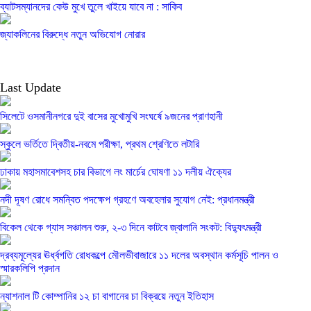
ব্যাটসম্যানদের কেউ মুখে তুলে খাইয়ে যাবে না : সাকিব
জ্যাকলিনের বিরুদ্ধে নতুন অভিযোগ নোরার
Last Update
সিলেটে ওসমানীনগরে দুই বাসের মুখোমুখি সংঘর্ষে ৯জনের প্রাণহানী
স্কুলে ভর্তিতে দ্বিতীয়-নবমে পরীক্ষা, প্রথম শ্রেণিতে লটারি
ঢাকায় মহাসমাবেশসহ চার বিভাগে লং মার্চের ঘোষণা ১১ দলীয় ঐক্যের
নদী দূষণ রোধে সমন্বিত পদক্ষেপ গ্রহণে অবহেলার সুযোগ নেই: প্রধানমন্ত্রী
বিকেল থেকে গ্যাস সঞ্চালন শুরু, ২-৩ দিনে কাটবে জ্বালানি সংকট: বিদ্যুৎমন্ত্রী
দ্রব্যমূল্যের ঊর্ধ্বগতি রোধকল্পে মৌলভীবাজারে ১১ দলের অবস্থান কর্মসূচি পালন ও
স্মারকলিপি প্রদান
ন্যাশনাল টি কোম্পানির ১২ চা বাগানের চা বিক্রয়ে নতুন ইতিহাস