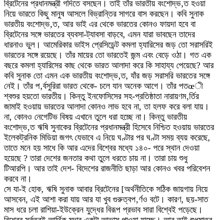
ব্রিটেনের প্রধানমন্ত্রী গদিতে বসছেন। তাই তাঁর ভারতীয় বংশোদ্ভ‚ত হওয়া
নিয়ে ভারতে কিছু মানুষ আসলে বিভ্রান্তির সাগরে বাস করছেন। কবি সুনাক
ভারতীয় বংশোদ্ভ‚ত, আর ভাই এর থেকে ভারতের কোনও ফায়দা হবে বা
ব্রিটেনের সঙ্গে ভারতের ব্যবসা-ট্যাবসা বাড়বে, এমন যারা ভাবছেন তাদের
ধারনাও ভুল। আমেরিকার ভাইস প্রেসিডেন্ট কমলা হ্যারিসের জড় তো সরাসরিই
ভারতের সঙ্গে রয়েছে। তাঁর মায়ের তো ভারতেই জন্ম এবং বেড়ে ওঠা। গত এক
বছরে কমলা হ্যারিসের কাছ থেকে ভারত আলাদা করে কি সাহায্য পেয়েছে? আর
কবি সুনাক তো এমন এক ভারতীয় বংশোদ্ভ‚ত, যাঁর জড় সরাসরি ভারতের সঙ্গে
নেই। তাঁর প‚র্বসুরিরা ভারত থেকে- চলে যান অনেক আগে। তাঁর পতœী
শ্বশুর হয়তো ভারতীয়। কিন্তু ইনফোসিসের সহ-প্রতিষ্ঠাতা নারায়ণম‚র্তির
জামাই হওয়ায় ভারতের আলাদা কোনও লাভ হবে না, তা হলফ করে বলা যায়।
না, কোনও নেগেটিভ বিষয় এখানে তুলে ধরা হচ্ছে না। কিন্তু ভারতীয়
বংশোদ্ভ‚ত ঋষি সুনাকের ব্রিটেনের প্রধানমন্ত্রী হিসেবে নিশ্চিত হওয়ায় ভারতের
ইলেকট্রনিক মিডিয়া জগৎ যেভাবে এ নিয়ে ঘণ্টার পর ঘণ্টা সময় ব্যয় করেছে,
তাতে মনে হয় সাধে কি আর এদের বিশ্বের মধ্যে ১৪০- পরে স্থান দেওয়া
হয়েছে ? তারা দেশের জনতার কথা তুলে ধরতে চায় না। তারা চায় শুধু
টিআরপি। আর তাই দেশ- বিদেশের রাজনীতি ছাড়া আর কোনও খবর পরিবেশন
করবে না।
সে যা-ই হোক, ঋষি সুনাক আবার ব্রিটেনের [অর্থনীতিকে সঠিক জায়গায় নিয়ে
আসবেন, এই আশা করা যায় আর যা খুব গুরুত্বপ‚র্ণও বটে। কারণ, ছয়-সাত
মাস ধরে চলা রাশিয়া-ইউক্রেন যুদ্ধের বিরূপ প্রভাব সারা বিশ্বেই পড়েছে।