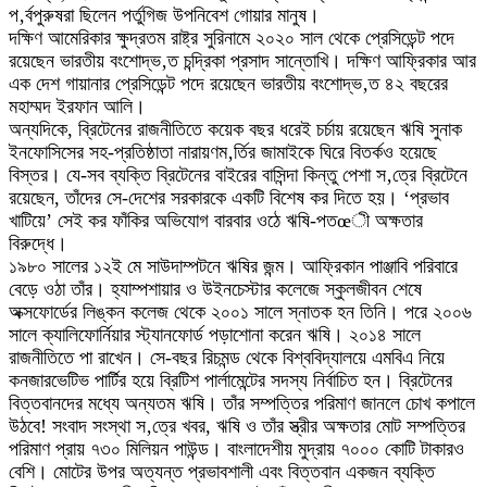
প‚র্বপুরুষরা ছিলেন পর্তুগিজ উপনিবেশ গোয়ার মানুষ।
দক্ষিণ আমেরিকার ক্ষুদ্রতম রাষ্ট্র সুরিনামে ২০২০ সাল থেকে প্রেসিডেন্ট পদে
রয়েছেন ভারতীয় বংশোদ্ভ‚ত চন্দ্রিকা প্রসাদ সান্তোখি। দক্ষিণ আফ্রিকার আর
এক দেশ গায়ানার প্রেসিডেন্ট পদে রয়েছেন ভারতীয় বংশোদ্ভ‚ত ৪২ বছরের
মহাম্মদ ইরফান আলি।
অন্যদিকে, ব্রিটেনের রাজনীতিতে কয়েক বছর ধরেই চর্চায় রয়েছেন ঋষি সুনাক
ইনফোসিসের সহ-প্রতিষ্ঠাতা নারায়ণম‚র্তির জামাইকে ঘিরে বিতর্কও হয়েছে
বিস্তর। যে-সব ব্যক্তি ব্রিটেনের বাইরের বাসিন্দা কিন্তু পেশা স‚ত্রে ব্রিটেনে
রয়েছেন, তাঁদের সে-দেশের সরকারকে একটি বিশেষ কর দিতে হয়। ‘প্রভাব
খাটিয়ে’ সেই কর ফাঁকির অভিযোগ বারবার ওঠে ঋষি-পতœী অক্ষতার
বিরুদ্ধে।
১৯৮০ সালের ১২ই মে সাউদাম্পটনে ঋষির জন্ম। আফ্রিকান পাঞ্জাবি পরিবারে
বেড়ে ওঠা তাঁর। হ্যাম্পশায়ার ও উইনচেস্টার কলেজে স্কুলজীবন শেষে
অক্সফোর্ডের লিঙ্কন কলেজ থেকে ২০০১ সালে স্নাতক হন তিনি। পরে ২০০৬
সালে ক্যালিফোর্নিয়ার স্ট্যানফোর্ড পড়াশোনা করেন ঋষি। ২০১৪ সালে
রাজনীতিতে পা রাখেন। সে-বছর রিচমন্ড থেকে বিশ্ববিদ্যালয়ে এমবিএ নিয়ে
কনজারভেটিভ পার্টির হয়ে ব্রিটিশ পার্লামেন্টের সদস্য নির্বাচিত হন। ব্রিটেনের
বিত্তবানদের মধ্যে অন্যতম ঋষি। তাঁর সম্পত্তির পরিমাণ জানলে চোখ কপালে
উঠবে! সংবাদ সংস্থা স‚ত্রে খবর, ঋষি ও তাঁর স্ত্রীর অক্ষতার মোট সম্পত্তির
পরিমাণ প্রায় ৭৩০ মিলিয়ন পাউন্ড। বাংলাদেশীয় মুদ্রায় ৭০০০ কোটি টাকারও
বেশি। মোটের উপর অত্যন্ত প্রভাবশালী এবং বিত্তবান একজন ব্যক্তি