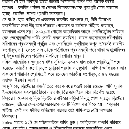
বর্তমান যে হাল অবস্থা তাতে জাতীয় শিক্ষানীতি বলবৎ করা অনেক কষ্টের
ব্যাপার। যতদিন পর্যন্ত না দেশের শিক্ষাব্যবস্থাকে পুরোপুরি ঢেলে সাজানো
হচ্ছে, ততদিন দেশের প্রগতি অসম্ভব।
সে যা-ই হোক ঋষিই যে একমাত্র ভারতীয় বংশোদ্ভ‚ত, যিনি বিদেশের
রাজনীতিতে মাথা উঁচু করে দাঁড়াতে পেরেছেন বা বর্তমানে দাঁড়িয়ে রয়েছেন,
ব্যাপারটা এমন নয়। ২০২১-র গোড়ার আমেরিকার ভাইস প্রেসিডেন্টের দায়িত্ব
নেন ডেমোক্র্যাটিক পার্টির নেত্রী কমলা হ্যারিস। ভারত মহাসাগরের দ্বীপরাষ্ট্র
মরিশাসের প্রধানমন্ত্রী প্রবিন্দ এবং প্রেসিডেন্ট পৃথ্বীরাজ রুপুন দু’জনই ভারতীয়
বংশোদ্ভ‚ত। ২০১৫ সাল থেকে পর্তুগালের প্রধানমন্ত্রী পদে থাকা অ্যান্টোনিওর
প‚র্বপুরুষরা ছিলেন পর্তুগিজ উপনিবেশ গোয়ার মানুষ।
দক্ষিণ আমেরিকার ক্ষুদ্রতম রাষ্ট্র সুরিনামে ২০২০ সাল থেকে প্রেসিডেন্ট পদে
রয়েছেন ভারতীয় বংশোদ্ভ‚ত চন্দ্রিকা প্রসাদ সান্তোখি। দক্ষিণ আফ্রিকার আর
এক দেশ গায়ানার প্রেসিডেন্ট পদে রয়েছেন ভারতীয় বংশোদ্ভ‚ত ৪২ বছরের
মহাম্মদ ইরফান আলি।
অন্যদিকে, ব্রিটেনের রাজনীতিতে কয়েক বছর ধরেই চর্চায় রয়েছেন ঋষি সুনাক
ইনফোসিসের সহ-প্রতিষ্ঠাতা নারায়ণম‚র্তির জামাইকে ঘিরে বিতর্কও হয়েছে
বিস্তর। যে-সব ব্যক্তি ব্রিটেনের বাইরের বাসিন্দা কিন্তু পেশা স‚ত্রে ব্রিটেনে
রয়েছেন, তাঁদের সে-দেশের সরকারকে একটি বিশেষ কর দিতে হয়। ‘প্রভাব
খাটিয়ে’ সেই কর ফাঁকির অভিযোগ বারবার ওঠে ঋষি-পতœী অক্ষতার
বিরুদ্ধে।
১৯৮০ সালের ১২ই মে সাউদাম্পটনে ঋষির জন্ম। আফ্রিকান পাঞ্জাবি পরিবারে
বেড়ে ওঠা তাঁর। হ্যাম্পশায়ার ও উইনচেস্টার কলেজে স্কুলজীবন শেষে