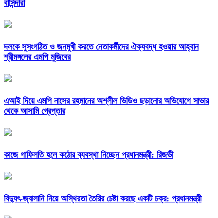
বাসিন্দারা
দলকে সুসংগঠিত ও জনমুখী করতে নেতাকর্মীদের ঐক্যবদ্ধ হওয়ার আহ্বান
শ্রীমঙ্গলের এমপি মুজিবের
এআই দিয়ে এমপি নাসের রহমানের অশ্লীল ভিডিও ছড়ানোর অভিযোগে সাভার
থেকে আসামি গ্রেপ্তার
কাজে গাফিলতি হলে কঠোর ব্যবস্থা নিচ্ছেন প্রধানমন্ত্রী: রিজভী
বিদ্যুৎ-জ্বালানি নিয়ে অস্থিরতা তৈরির চেষ্টা করছে একটি চক্র: প্রধানমন্ত্রী