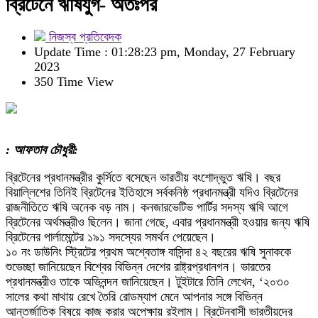
ব্রিটেনে ঋষিযুগ- অতঃপর
নিজস্ব প্রতিবেদক
Update Time : 01:28:23 pm, Monday, 27 February
2023
350 Time View
: আফতাব চৌধুরী:
ব্রিটেনের প্রধানমন্ত্রীর কুর্সিতে বসেছেন ভারতীয় বংশোদ্ভুত ঋষি। বছর
বিয়াল্লিশের তিনিই ব্রিটেনের ইতিহাসে সর্বকনিষ্ঠ প্রধানমন্ত্রী যদিও ব্রিটেনের
রাজনীতিতে ঋষি অনেক বড় নাম। কনজারভেটিভ পার্টির সদস্য ঋষি আগে
ব্রিটেনের অর্থমন্ত্রীও ছিলেন। জানা গেছে, এবার প্রধানমন্ত্রী হওয়ার জন্য ঋষি
ব্রিটেনের পার্লামেন্টের ১৯১ সদস্যের সমর্থন পেয়েছেন।
১০ নং ডাউনিং স্ট্রিটের প্রথম অশ্বেতাঙ্গ বাসিন্দা ৪২ বছরের ঋষি সুনাককে
শুভেচ্ছা জানিয়েছেন বিশ্বের বিভিন্ন দেশের রাষ্ট্রপ্রধানগন। ভারতের
প্রধানমন্ত্রীও তাকে অভিনন্দন জানিয়েছেন। টুইটারে তিনি লেখেন, ‘২০৩০
সালের কথা মাথায় রেখে তৈরি রোডম্যাপ মেনে আপনার সঙ্গে বিভিন্ন
আন্তর্জাতিক বিষয়ে কাজ করার অপেক্ষায় রইলাম। ব্রিটেনবাসী ভারতীয়দের