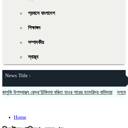
প্রবাসে বাংলাদেশ
শিক্ষাঙ্গন
সম্পাদকীয়
স্বাস্থ্য
News Title :
উপস্বাস্থ্য কেন্দ্র’চিকিৎসা বঞ্চিত হাওর পারের হতদরিদ্র বাসিন্দারা
দলকে সুসংগঠি
Home