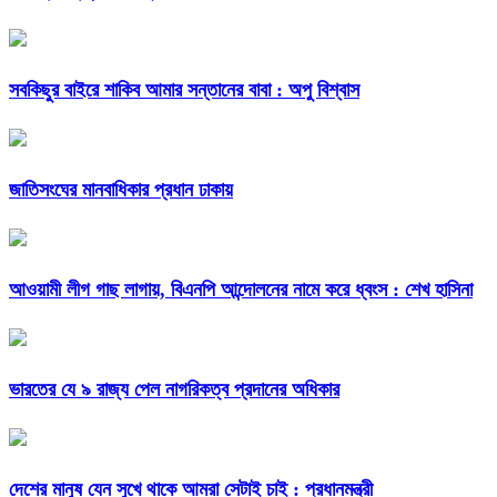
সবকিছুর বাইরে শাকিব আমার সন্তানের বাবা : অপু বিশ্বাস
জাতিসংঘের মানবাধিকার প্রধান ঢাকায়
আওয়ামী লীগ গাছ লাগায়, বিএনপি আন্দোলনের নামে করে ধ্বংস : শেখ হাসিনা
ভারতের যে ৯ রাজ্য পেল নাগরিকত্ব প্রদানের অধিকার
দেশের মানুষ যেন সুখে থাকে আমরা সেটাই চাই : প্রধানমন্ত্রী