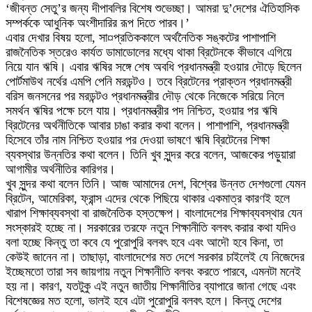
‘জীবন্ত সেতু’র জন্য দীপাবলির বিশেষ শুভেচ্ছা। আমরা দু’দেশের ঐতিহাসিক
সম্পর্ককে আধুনিক অংশীদারির রূপ দিতে পারব।’
এবার দেখার বিষয় হলো, সা¤প্রতিককালে অর্থনৈতিক সঙ্কটের পাশাপাশি
রাজনৈতিক স্তরেও কার্যত ডামাডোলের মধ্যে থাকা ব্রিটেনকে কীভাবে এগিয়ে
নিয়ে যান ঋষি। এবার ঋষির সঙ্গে শেষ অবধি প্রধানমন্ত্রী হওয়ার দৌড়ে ছিলেন
পোর্টমাউথ নর্থের এমপি পেনি মরডন্টও। তবে ব্রিটেনের প্রাক্তন প্রধানমন্ত্রী
বরিস জনসনের পর মরডন্টও প্রধানমন্ত্রীর দৌড় থেকে নিজেকে সরিয়ে নিলে
সমর্থন ঋষির পক্ষে চলে যায়। প্রধানমন্ত্রীর পদ নিশ্চিত, হওয়ার পর ঋষি
ব্রিটেনের অর্থনীতিকে আবার চাঙা করার কথা বলেন। পাশাপাশি, প্রধানমন্ত্রী
হিসেবে তাঁর নাম নিশ্চিত হওয়ার পর দেওয়া ভাষণে ঋষি ব্রিটেনের শিক্ষা
ব্যবস্থার উন্নতির কথা বলেন। তিনি খুব সুন্দর করে বলেন, আজকের পড়ুয়ারা
আগামীর অর্থনীতির কারিগর।
খুব সুন্দর কথা বলেন তিনি। আজ আমাদের দেশ, বিশ্বের উন্নত দেশগুলো যেমন
ব্রিটেন, আমেরিকা, ফ্রান্স এদের থেকে পিছিয়ে থাকার একমাত্র কারণই হলে
খারাপ শিক্ষাব্যবস্থা বা রাজনৈতিক হস্তক্ষেপ। বাংলাদেশের শিক্ষাব্যবস্থার যেন
সংস্কারই হচ্ছে না। সরকারের তরফে নতুন শিক্ষানীতি বলবৎ করার কথা যদিও
বলা হচ্ছে কিন্তু তা কবে যে পুরোপুরি বলবৎ হবে এবং আদৌ হবে কিনা, তা
কেউই জানেন না। তাছাড়া, বাংলাদেশের মত দেশে সরকার চাইলেই যে নিজেদের
ইচ্ছেমতো তারা সব জায়গায় নতুন শিক্ষানীতি বলবং করতে পারবে, এমনটা মনেই
হয় না। কারণ, যতটুকু এই নতুন জাতীয় শিক্ষানীতির ব্যাপারে জানা গেছে এবং
বিশেষজ্ঞের মত হলো, ভালই হবে এটা পুরোপুরি বলবৎ হলে। কিন্তু দেশের