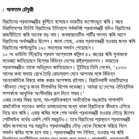
: আফতাব চৌধুরী:
ব্রিটেনের প্রধানমন্ত্রীর কুর্সিতে বসেছেন ভারতীয় বংশোদ্ভুত ঋষি। বছর
বিয়াল্লিশের তিনিই ব্রিটেনের ইতিহাসে সর্বকনিষ্ঠ প্রধানমন্ত্রী যদিও ব্রিটেনের
রাজনীতিতে ঋষি অনেক বড় নাম। কনজারভেটিভ পার্টির সদস্য ঋষি আগে
ব্রিটেনের অর্থমন্ত্রীও ছিলেন। জানা গেছে, এবার প্রধানমন্ত্রী হওয়ার জন্য ঋষি
ব্রিটেনের পার্লামেন্টের ১৯১ সদস্যের সমর্থন পেয়েছেন।
১০ নং ডাউনিং স্ট্রিটের প্রথম অশ্বেতাঙ্গ বাসিন্দা ৪২ বছরের ঋষি সুনাককে
শুভেচ্ছা জানিয়েছেন বিশ্বের বিভিন্ন দেশের রাষ্ট্রপ্রধানগন। ভারতের
প্রধানমন্ত্রীও তাকে অভিনন্দন জানিয়েছেন। টুইটারে তিনি লেখেন, ‘২০৩০
সালের কথা মাথায় রেখে তৈরি রোডম্যাপ মেনে আপনার সঙ্গে বিভিন্ন
আন্তর্জাতিক বিষয়ে কাজ করার অপেক্ষায় রইলাম। ব্রিটেনবাসী ভারতীয়দের
‘জীবন্ত সেতু’র জন্য দীপাবলির বিশেষ শুভেচ্ছা। আমরা দু’দেশের ঐতিহাসিক
সম্পর্ককে আধুনিক অংশীদারির রূপ দিতে পারব।’
এবার দেখার বিষয় হলো, সা¤প্রতিককালে অর্থনৈতিক সঙ্কটের পাশাপাশি
রাজনৈতিক স্তরেও কার্যত ডামাডোলের মধ্যে থাকা ব্রিটেনকে কীভাবে এগিয়ে
নিয়ে যান ঋষি। এবার ঋষির সঙ্গে শেষ অবধি প্রধানমন্ত্রী হওয়ার দৌড়ে ছিলেন
পোর্টমাউথ নর্থের এমপি পেনি মরডন্টও। তবে ব্রিটেনের প্রাক্তন প্রধানমন্ত্রী
বরিস জনসনের পর মরডন্টও প্রধানমন্ত্রীর দৌড় থেকে নিজেকে সরিয়ে নিলে
সমর্থন ঋষির পক্ষে চলে যায়। প্রধানমন্ত্রীর পদ নিশ্চিত, হওয়ার পর ঋষি