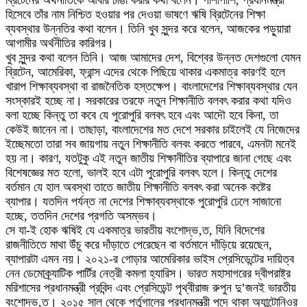
ব্রিটেনের অর্থনীতিকে আবার চাঙা করার কথা বলেন। পাশাপাশি, প্রধানমন্ত্রী
হিসেবে তাঁর নাম নিশ্চিত হওয়ার পর দেওয়া ভাষণে ঋষি ব্রিটেনের শিক্ষা
ব্যবস্থার উন্নতির কথা বলেন। তিনি খুব সুন্দর করে বলেন, আজকের পড়ুয়ারা
আগামীর অর্থনীতির কারিগর।
খুব সুন্দর কথা বলেন তিনি। আজ আমাদের দেশ, বিশ্বের উন্নত দেশগুলো যেমন
ব্রিটেন, আমেরিকা, ফ্রান্স এদের থেকে পিছিয়ে থাকার একমাত্র কারণই হলে
খারাপ শিক্ষাব্যবস্থা বা রাজনৈতিক হস্তক্ষেপ। বাংলাদেশের শিক্ষাব্যবস্থার যেন
সংস্কারই হচ্ছে না। সরকারের তরফে নতুন শিক্ষানীতি বলবৎ করার কথা যদিও
বলা হচ্ছে কিন্তু তা কবে যে পুরোপুরি বলবৎ হবে এবং আদৌ হবে কিনা, তা
কেউই জানেন না। তাছাড়া, বাংলাদেশের মত দেশে সরকার চাইলেই যে নিজেদের
ইচ্ছেমতো তারা সব জায়গায় নতুন শিক্ষানীতি বলবং করতে পারবে, এমনটা মনেই
হয় না। কারণ, যতটুকু এই নতুন জাতীয় শিক্ষানীতির ব্যাপারে জানা গেছে এবং
বিশেষজ্ঞের মত হলো, ভালই হবে এটা পুরোপুরি বলবৎ হলে। কিন্তু দেশের
বর্তমান যে হাল অবস্থা তাতে জাতীয় শিক্ষানীতি বলবৎ করা অনেক কষ্টের
ব্যাপার। যতদিন পর্যন্ত না দেশের শিক্ষাব্যবস্থাকে পুরোপুরি ঢেলে সাজানো
হচ্ছে, ততদিন দেশের প্রগতি অসম্ভব।
সে যা-ই হোক ঋষিই যে একমাত্র ভারতীয় বংশোদ্ভ‚ত, যিনি বিদেশের
রাজনীতিতে মাথা উঁচু করে দাঁড়াতে পেরেছেন বা বর্তমানে দাঁড়িয়ে রয়েছেন,
ব্যাপারটা এমন নয়। ২০২১-র গোড়ার আমেরিকার ভাইস প্রেসিডেন্টের দায়িত্ব
নেন ডেমোক্র্যাটিক পার্টির নেত্রী কমলা হ্যারিস। ভারত মহাসাগরের দ্বীপরাষ্ট্র
মরিশাসের প্রধানমন্ত্রী প্রবিন্দ এবং প্রেসিডেন্ট পৃথ্বীরাজ রুপুন দু’জনই ভারতীয়
বংশোদ্ভ‚ত। ২০১৫ সাল থেকে পর্তুগালের প্রধানমন্ত্রী পদে থাকা অ্যান্টোনিওর