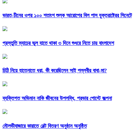
ভারত-চীনের ওপর ১০০ শতাংশ শুল্ক আরোপের বিল পাস যুক্তরাষ্ট্রের সিনেটে
প্রস্তুতি ম্যাচের ভুল হাতে থাকা ৩ দিনে শুধরে নিতে চায় বাংলাদেশ
চিঠি নিয়ে হাতেনাতে ধরা, কী করেছিলেন সাই পল্লবীর বাবা-মা?
ব্যক্তিগত অভিমান নাকি জীবনের উপলব্ধি, প্রভার পোস্টে জল্পনা
মৌলভীবাজারে কারাতে বেল্ট বিতরণ অনুষ্ঠান অনুষ্ঠিত