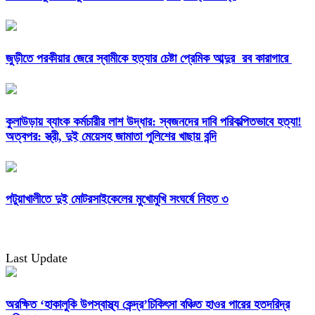
জুড়ীতে পরকীয়ার জেরে স্বামীকে হত্যার চেষ্টা প্রেমিক আব্দুর রব কারাগারে
কুলাউড়ায় ব্যাংক কর্মচারীর লাশ উদ্ধার: স্বজনদের দাবি পরিকল্পিতভাবে হত্যা!
অত্বপর: স্ত্রী, দুই মেয়েসহ জামাতা পুলিশের খাছায় বন্দি
পটুয়াখালীতে দুই মোটরসাইকেলের মুখোমুখি সংঘর্ষে নিহত ৩
Last Update
অরক্ষিত ‘হাকালুকি উপস্বাস্থ্য কেন্দ্র’চিকিৎসা বঞ্চিত হাওর পারের হতদরিদ্র