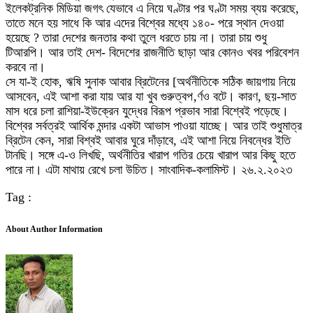
ইলেকট্রনিক মিডিয়া জগৎ যেভাবে এ নিয়ে ঘণ্টার পর ঘণ্টা সময় ব্যয় করেছে,
তাতে মনে হয় সাধে কি আর এদের বিশ্বের মধ্যে ১৪০- পরে স্থান দেওয়া
হয়েছে ? তারা দেশের জনতার কথা তুলে ধরতে চায় না। তারা চায় শুধু
টিআরপি। আর তাই দেশ- বিদেশের রাজনীতি ছাড়া আর কোনও খবর পরিবেশন
করবে না।
সে যা-ই হোক, ঋষি সুনাক আবার ব্রিটেনের [অর্থনীতিকে সঠিক জায়গায় নিয়ে
আসবেন, এই আশা করা যায় আর যা খুব গুরুত্বপ‚র্ণও বটে। কারণ, ছয়-সাত
মাস ধরে চলা রাশিয়া-ইউক্রেন যুদ্ধের বিরূপ প্রভাব সারা বিশ্বেই পড়েছে।
বিশ্বের সর্বত্রই আর্থিক মন্দার একটা আভাস পাওয়া যাচ্ছে। আর তাই শুধুমাত্র
ব্রিটেন কেন, সারা বিশ্বই আবার ঘুরে দাঁড়াবে, এই আশা নিয়ে নিবন্ধের ইতি
টানছি। সঙ্গে এ-ও লিখছি, অর্থনীতির খারাপ গতির চেয়ে খারাপ আর কিছু হতে
পারে না। এটা মাথায় রেখে চলা উচিত। সাংবাদিক-কলামিস্ট। ২৬.২.২০২৩
Tag :
About Author Information