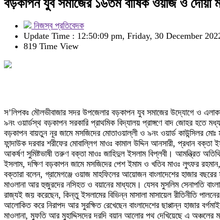
বড়কাপন যুব সমাজের ১৬তম বার্ষিক ওয়াজ ও দোয়া মা
নিজস্ব প্রতিবেদক
Update Time : 12:50:09 pm, Friday, 30 December 202
819 Time View
স’লিপকঃ মৌলভীবাজার সদর উপজেলার বড়কাপন যুব সমাজের উদ্যোগে ও এলাকাবা
৯নং ওয়ার্ডস্থ বড়কাপন সরকারি প্রাথমিক বিদ্যালয় প্রাঙ্গণে বাদ জোহর হতে মধ্
বড়কাপন বায়তুন নূর জামে মসজিদের মোতাওয়াল্লী ও ৯নং ওয়ার্ড কাউন্সিলর মো
ফান্দাউক দরবার শরীফের মোবাল্লিগ মাওঃ কামাল উদ্দিন আনসারী, প্রধান বক্তা ই
আকর্ষণ সুমিষ্টভাষী তরুণ বক্তা মাওঃ জাহিদুল ইসলাম বিপ্লবী। আমন্ত্রিত অত
ইসলাম, দক্ষিণ বড়কাপন জামে মসজিদের পেশ ইমাম ও খতিব মাওঃ লুৎফর রহমান, স
বক্তারা বলেন, গ্রামেগঞ্জে ওয়াজ মাহফিলের আয়োজন বাংলাদেশের হাজার বছরের 
মাওলানা আর হুজুরদের নসিহত ও বয়ানের মাধ্যমে। যেসব মুসলিম সেনাপতি বাংলার
রাজ্যই জয় করেছেন, কিন্তু ইসলামের বিভিন্ন মাসালা মাসায়েল রীতিনীতি পাল
আলোকিত করে নিরাপদ আর সুরক্ষিত রেখেছেন বাংলাদেশের ছাপ্পান্ন হাজার বর্গম
মাওলানা, মুফতি আর মুহাদ্দিসদের দরদি বয়ান আলোর পথ দেখিয়েছে এ অঞ্চলের ম