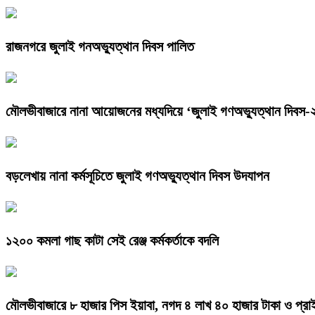
রাজনগরে জুলাই গনঅভ্যুত্থান দিবস পালিত
মৌলভীবাজারে নানা আয়োজনের মধ্যদিয়ে ‘জুলাই গণঅভ্যুত্থান দিবস
বড়লেখায় নানা কর্মসূচিতে জুলাই গণঅভ্যুত্থান দিবস উদযাপন
১২০০ কমলা গাছ কাটা সেই রেঞ্জ কর্মকর্তাকে বদলি
মৌলভীবাজারে ৮ হাজার পিস ইয়াবা, নগদ ৪ লাখ ৪০ হাজার টাকা ও প্রা