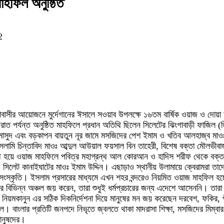
হফিল অনুষ্ঠিত
2
সীর আয়োজনে মুর্দেগানের ঈসালে সওয়াব উপলক্ষে ১৬তম বার্ষিক ওয়াজ ও দোয়া 
যরাত পর্যন্ত অনুষ্ঠিত মাহফিলে প্রধান অতিথি ছিলেন সিলেটের ঝিংগাবাড়ী ফাজিল (
ঃ মাসুদ এবং বড়কাপন বায়তুন নূর জামে মসজিদের পেশ ইমাম ও খতিব আলহাজ্ব মাও
সলামি চিন্তাবিদ মাওঃ আব্দুল আউয়াল ফয়সাল বিন তাহেরী, বিশেষ বক্তা মৌলভীবাজা
িথি হয়ে ওয়াজ মাহফিলে পবিত্র মহাগ্রন্থ আল কোরআন ও হাদিস শরীফ থেকে বক্তব্য 
িলেট কানাইঘাটের মাওঃ ইমাম উদ্দিন। এছাড়াও স্থানীয় উলামায়ে ক্বেরামরা তাদ
সংস্কৃতি। ইসলাম প্রসারের মাধ্যমে এখন শহর বন্দরেও নিয়মিত ওয়াজ মাহফিল হচ
 বিভিন্ন অঞ্চল জয় করেন, তারা শুধুই ধর্মপ্রচারের জন্য এদেশে আসেননি। তারা 
নের নিয়মকানুন এর সঠিক দিকনির্দেশনা দিয়ে মানুষের মন জয় করেছেন দরবেশ, ফক
াইল। বাংলার প্রতিটি জনপদে নিভৃতে জ্বলতে থাকা মাদরাসা শিক্ষা, মসজিদের মিম্
ানুষদের।