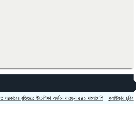
র বৃত্তিতে উচ্চশিক্ষা অর্জনে যাচ্ছেন ৫৪১ বাংলাদেশি
কুলাউড়ায় চুরির অভিযোগক