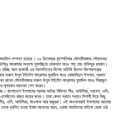
মাহফিল সম্পন্ন হয়েছে। ২৯ ডিসেম্বর বৃহস্পতিবার মৌলভীবাজার পৌরসভার
ডিগ্রি) মাদরাসার অধ্যক্ষ মুফাচ্ছিরে কোরআন মাওঃ শাহ্ মোঃ হাফিজুর রহমান।
ঃ হারিছ আল ক্বাদরী এর সভাপতিত্বে বিশেষ অতিথি ছিলেন কিশোরগঞ্জের
র দারুল উলুম টাইটেল মাদ্রাসার মুহাদ্দিস মাওঃ মোজাহিদুল ইসলাম, প্রধান
রাখেন মৌলভীবাজার দারুল উলুম টাইটেল মাদ্রাসার মুহাদ্দিস মাওঃ সিরাজুল
ের মূল্যবান বক্তব্য পেশ করেন।
্ছে। বাংলাদেশে ইসলামের প্রসার ঘটেছে বিভিন্ন পীর, আউলিয়া, দরবেশ, ওলি,
এসেছিলেন রাজ্য জয়ের জন্য। তারা কেবল স্থানে স্থানে সিপাহী দিয়ে কিছু
ির, পীর, ওলি, আউলিয়া, মাওলানা আর হুজুররা। এই মাওলানারাই ইসলামের আলোয়
বার থেকে ধ্বনিত হওয়া ইমাম সাহেবের বয়ান, ওয়াজ মাহফিলের মাইকে বেজে ওঠা