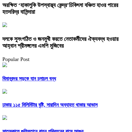
অরক্ষিত ‘হাকালুকি উপস্বাস্থ্য কেন্দ্র’চিকিৎসা বঞ্চিত হাওর পারের
হতদরিদ্র বাসিন্দারা
দলকে সুসংগঠিত ও জনমুখী করতে নেতাকর্মীদের ঐক্যবদ্ধ হওয়ার
আহ্বান শ্রীমঙ্গলের এমপি মুজিবের
Popular Post
বিমানবন্দর সড়কে যান চলাচল বন্ধ
ঢাকায় ১১৫ মিলিমিটার বৃষ্টি, সারাদিন অব্যাহত থাকার আভাস
সাতসকালে গুলিস্তানে বাহন পরিবহনের বাসে আগুন