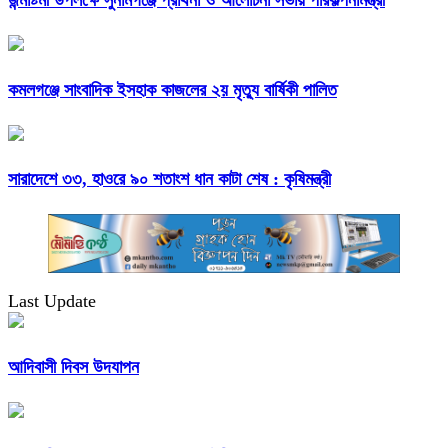
কমলগঞ্জে সাংবাদিক ইসহাক কাজলের ২য় মৃত্যু বার্ষিকী পালিত
সারাদেশে ৩৩, হাওরে ৯০ শতাংশ ধান কাটা শেষ : কৃষিমন্ত্রী
Last Update
আদিবাসী দিবস উদযাপন