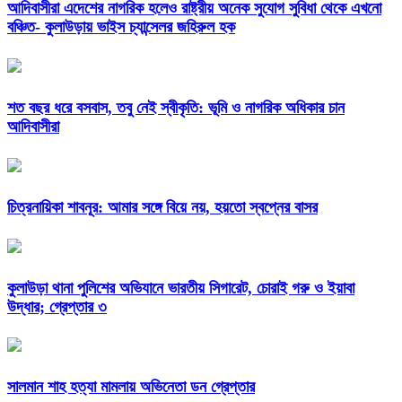
আদিবাসীরা এদেশের নাগরিক হলেও রাষ্ট্রীয় অনেক সুযোগ সুবিধা থেকে এখনো
বঞ্চিত- কুলাউড়ায় ভাইস চ্যান্সেলর জহিরুল হক
শত বছর ধরে বসবাস, তবু নেই স্বীকৃতি: ভূমি ও নাগরিক অধিকার চান
আদিবাসীরা
চিত্রনায়িকা শাবনূর: আমার সঙ্গে বিয়ে নয়, হয়তো স্বপ্নের বাসর
কুলাউড়া থানা পুলিশের অভিযানে ভারতীয় সিগারেট, চোরাই গরু ও ইয়াবা
উদ্ধার; গ্রেপ্তার ৩
সালমান শাহ হত্যা মামলায় অভিনেতা ডন গ্রেপ্তার