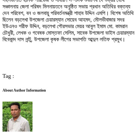
সহসভাপতি হানিফ পারভেজ ও সাধারণ সম্পাদক শুভাশিষ দে শুভ্রর যৌথ
সঞ্চালনায় জেলা পরিষদ মিলনায়তনে অনুষ্ঠিত সভায় প্রধান অতিথির বক্তব্য
দেন পরিবেশ, বন ও জলবায়ু পরিবর্তনমন্ত্রী শাহাব উদ্দিন এমপি। বিশেষ অতিথি
ছিলেন বড়লেখা উপজেলা চেয়ারম্যান সোয়েব আহমদ, মৌলভীবাজার সদর
ইউএনও শরীফ উদ্দিন, বড়লেখা পৌরসভার মেয়র আবুল ইমাম মো. কামরান
চৌধুরী, লেখক ও গবেষক মোস্তফা সেলিম, সাবেক উপজেলা ভাইস চেয়ারম্যান
বিবেকান্দ দাস নান্টু, উপজেলা কৃষক লীগের সভাপতি আব্দুল লতিফ প্রমুখ।
Tag :
About Author Information