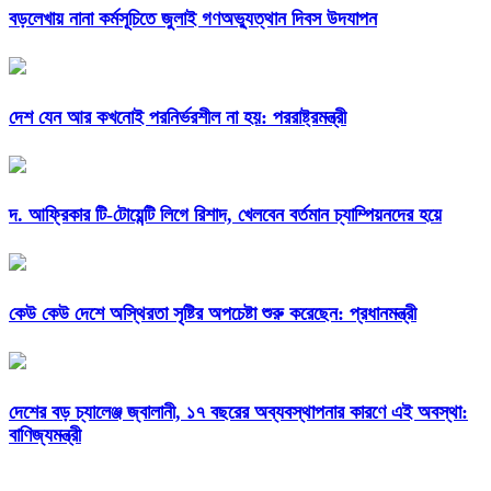
বড়লেখায় নানা কর্মসূচিতে জুলাই গণঅভ্যুত্থান দিবস উদযাপন
দেশ যেন আর কখনোই পরনির্ভরশীল না হয়: পররাষ্ট্রমন্ত্রী
দ. আফ্রিকার টি-টোয়েন্টি লিগে রিশাদ, খেলবেন বর্তমান চ্যাম্পিয়নদের হয়ে
কেউ কেউ দেশে অস্থিরতা সৃষ্টির অপচেষ্টা শুরু করেছেন: প্রধানমন্ত্রী
দেশের বড় চ্যালেঞ্জ জ্বালানী, ১৭ বছরের অব্যবস্থাপনার কারণে এই অবস্থা:
বাণিজ্যমন্ত্রী