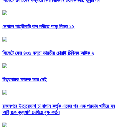
সিলেটে দুর্গতদের উদ্ধারে বিমানবাহিনীর হেলিকপ্টার, ডুবুরি দল
নেপালে যাত্রীবাহী বাস নদীতে পড়ে নিহত ১২
সিলেটে ফের ৪৩১ বস্তা ভারতীয় চোরাই চিনিসহ আটক ২
চিত্রনায়ক ফারুক আর নেই
রাজনগরে উত্তরভাগ চা বাগান কর্তৃক একের পর এক প্রভাব খাটিয়ে বন
আইনকে বৃদ্ধঙ্গলি দেখিয়ে বৃক্ষ কর্তন