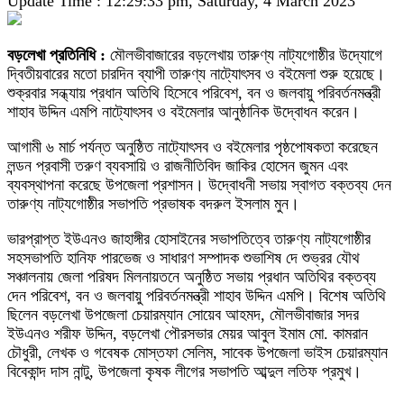
Update Time : 12:29:33 pm, Saturday, 4 March 2023
বড়লেখা প্রতিনিধি :
মৌলভীবাজারের বড়লেখায় তারুণ্য নাট্যগোষ্ঠীর উদ্যোগে
দ্বিতীয়বারের মতো চারদিন ব্যাপী তারুণ্য নাট্যোৎসব ও বইমেলা শুরু হয়েছে।
শুক্রবার সন্ধ্যায় প্রধান অতিথি হিসেবে পরিবেশ, বন ও জলবায়ু পরিবর্তনমন্ত্রী
শাহাব উদ্দিন এমপি নাট্যোৎসব ও বইমেলার আনুষ্ঠানিক উদ্বোধন করেন।
আগামী ৬ মার্চ পর্যন্ত অনুষ্ঠিত নাট্যোৎসব ও বইমেলার পৃষ্ঠপোষকতা করেছেন
লন্ডন প্রবাসী তরুণ ব্যবসায়ি ও রাজনীতিবিদ জাকির হোসেন জুমন এবং
ব্যবস্থাপনা করেছে উপজেলা প্রশাসন। উদ্বোধনী সভায় স্বাগত বক্তব্য দেন
তারুণ্য নাট্যগোষ্ঠীর সভাপতি প্রভাষক বদরুল ইসলাম মুন।
ভারপ্রাপ্ত ইউএনও জাহাঙ্গীর হোসাইনের সভাপতিত্বে তারুণ্য নাট্যগোষ্ঠীর
সহসভাপতি হানিফ পারভেজ ও সাধারণ সম্পাদক শুভাশিষ দে শুভ্রর যৌথ
সঞ্চালনায় জেলা পরিষদ মিলনায়তনে অনুষ্ঠিত সভায় প্রধান অতিথির বক্তব্য
দেন পরিবেশ, বন ও জলবায়ু পরিবর্তনমন্ত্রী শাহাব উদ্দিন এমপি। বিশেষ অতিথি
ছিলেন বড়লেখা উপজেলা চেয়ারম্যান সোয়েব আহমদ, মৌলভীবাজার সদর
ইউএনও শরীফ উদ্দিন, বড়লেখা পৌরসভার মেয়র আবুল ইমাম মো. কামরান
চৌধুরী, লেখক ও গবেষক মোস্তফা সেলিম, সাবেক উপজেলা ভাইস চেয়ারম্যান
বিবেকান্দ দাস নান্টু, উপজেলা কৃষক লীগের সভাপতি আব্দুল লতিফ প্রমুখ।