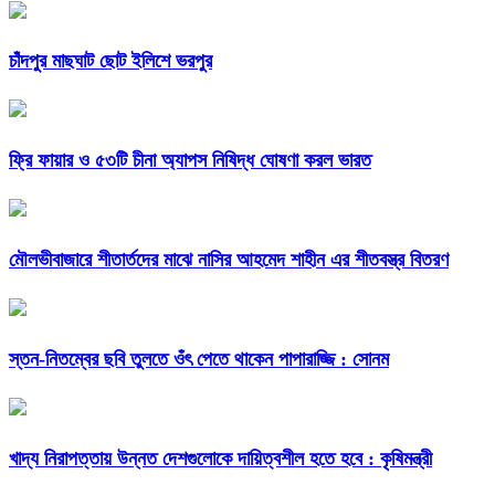
চাঁদপুর মাছঘাট ছোট ইলিশে ভরপুর
ফ্রি ফায়ার ও ৫৩টি চীনা অ্যাপস নিষিদ্ধ ঘোষণা করল ভারত
মৌলভীবাজারে শীতার্তদের মাঝে নাসির আহমেদ শাহীন এর শীতবস্ত্র বিতরণ
স্তন-নিতম্বের ছবি তুলতে ওঁৎ পেতে থাকেন পাপারাজ্জি : সোনম
খাদ্য নিরাপত্তায় উন্নত দেশগুলোকে দায়িত্বশীল হতে হবে : কৃষিমন্ত্রী