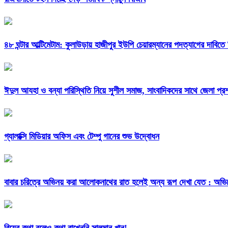
৪৮ ঘন্টার আল্টিমেটাম: কুলাউড়ায় হাজীপুর ইউপি চেয়ারম্যানের পদত্যাগের দাবিতে
ঈদুল আযহা ও বন্যা পরিস্থিতি নিয়ে সুশীল সমাজ, সাংবাদিকদের সাথে জেলা প্
গ্যালাক্সি মিডিয়ার অফিস এবং টেম্পু গানের শুভ উদ্বোধন
বাবার চরিত্রে অভিনয় করা আলোকনাথের রাত হলেই অন্য রূপ দেখা যেত : অভিন
বিয়ের কথা বলেও কথা রাখেননি সালমান খান!