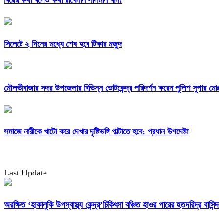
সিলেটে ২ দিনের মধ্যে শেষ হবে টিকার মজুদ
মৌলভীবাজার সদর উপজেলার বিভিন্ন ভোটকেন্দ্র পরিদর্শন করেন পুলিশ সুপার মো
সমাজে নারীকে খাটো করে দেখার দৃষ্টিভঙ্গি পাল্টাতে হবে: প্রধান উপদেষ্টা
Last Update
অরক্ষিত ‘হাকালুকি উপস্বাস্থ্য কেন্দ্র’চিকিৎসা বঞ্চিত হাওর পারের হতদরিদ্র বাসিন্দ